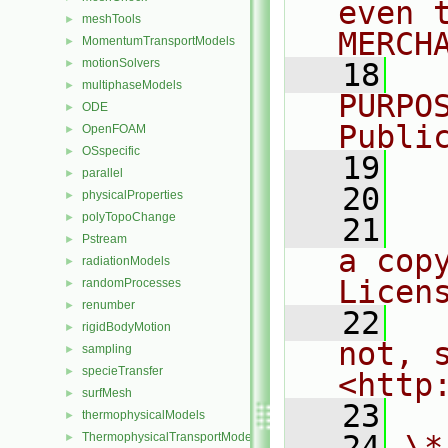
even 
meshTools
►
MERCH
MomentumTransportModels
►
motionSolvers
►
   18
  
multiphaseModels
►
PURPO
ODE
►
Publi
OpenFOAM
►
OSspecific
►
   19
  
parallel
►
   20
physicalProperties
►
polyTopoChange
►
   21
  
Pstream
►
a cop
radiationModels
►
Licen
randomProcesses
►
renumber
►
   22
  
rigidBodyMotion
►
not, s
sampling
►
specieTransfer
►
<http
surfMesh
►
   23
thermophysicalModels
►
   24
\*
ThermophysicalTransportModels
►