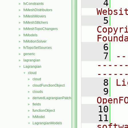
    4
  
fvConstraints
►
Websi
fvMeshDistributors
►
fvMeshMovers
►
    5
  
fvMeshStitchers
►
Copyri
fvMeshTopoChangers
►
fvModels
Found
►
fvMotionSolver
►
    6
  
fvTopoSetSources
►
    7
--
generic
►
lagrangian
►
-----
Lagrangian
▼
-----
cloud
▼
cloud
►
    8
Li
cloudFunctionObject
►
    9
  
clouds
►
OpenF
derivedLagrangianPatches
►
fields
►
   10
functionObject
►
   11
  
fvModel
►
LagrangianModels
▼
softw