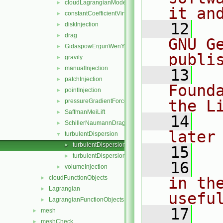
cloudLagrangianModel
►
it an
constantCoefficientVirtualMass
►
   12
  
diskInjection
►
drag
►
GNU G
GidaspowErgunWenYuDrag
►
publi
gravity
►
manualInjection
►
   13
  
patchInjection
►
Found
pointInjection
►
the L
pressureGradientForce
►
SaffmanMeiLift
►
   14
  
SchillerNaumannDrag
►
later
turbulentDispersion
▼
turbulentDispersion.C
►
   15
turbulentDispersion.H
►
   16
  
volumeInjection
►
cloudFunctionObjects
in the
►
Lagrangian
►
usefu
LagrangianFunctionObjects
►
   17
  
mesh
►
meshCheck
►