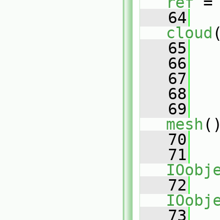
ref
 =
   64
cloud
   65
   
   66
   67
   
   68
   69
mesh
(
   70
   71
IOobj
   72
IOobj
   73
   