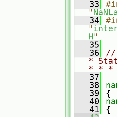
   33
#i
"
NaNL
   34
#i
"
inte
H
"
   35
   36
//
* Sta
* * *
   37
   38
na
   39
 {
   40
na
   41
 {