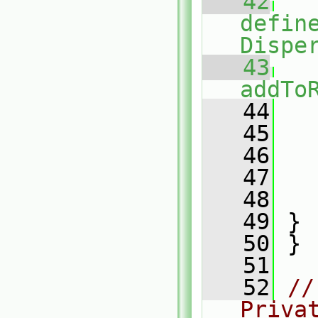
   42
defin
Dispe
   43
addTo
   44
   
   45
   46
   47
   48
   
   49
 }
   50
 }
   51
   52
//
Priva