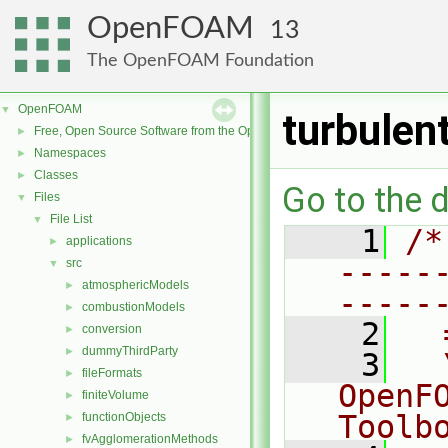
OpenFOAM
13
The OpenFOAM Foundation
OpenFOAM
▼
turbulen
Free, Open Source Software from the OpenFOAM Foundation
►
Namespaces
►
Classes
►
Go to the d
Files
▼
File List
▼
    1
/*
applications
►
-----
src
▼
atmosphericModels
►
-----
combustionModels
►
    2
  
conversion
►
dummyThirdParty
►
    3
  
fileFormats
►
OpenF
finiteVolume
►
Toolb
functionObjects
►
fvAgglomerationMethods
►