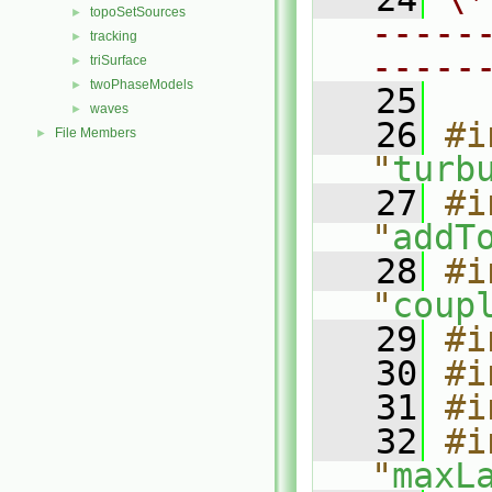
topoSetSources
►
-----
tracking
►
-----
triSurface
►
twoPhaseModels
►
   25
waves
►
   26
#i
File Members
►
"
turb
   27
#i
"
addT
   28
#i
"
coup
   29
#i
   30
#i
   31
#i
   32
#i
"
maxL