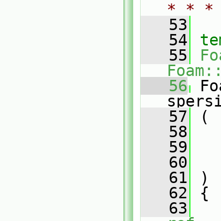
* * *
   53
   54
te
   55
Fo
Foam:
   56
 Fo
spers
   57
 (
   58
   59
   60
   61
 )
   62
 {
   63