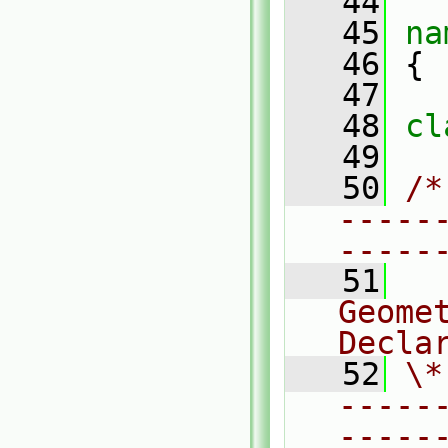
   44
   45
na
   46
 {
   47
   48
cl
   49
   50
/*
-----
-----
   51
  
Geomet
Decla
   52
\*
-----
-----