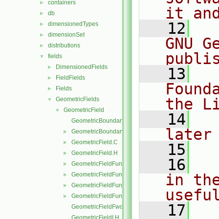
containers
►
it an
db
►
   12
  
dimensionedTypes
►
dimensionSet
►
GNU G
distributions
►
publi
fields
▼
DimensionedFields
►
   13
  
FieldFields
►
Found
Fields
►
the L
GeometricFields
▼
GeometricField
▼
   14
  
GeometricBoundaryField.C
later
GeometricBoundaryField.H
►
GeometricField.C
►
   15
GeometricField.H
►
   16
  
GeometricFieldFunctions.C
►
GeometricFieldFunctions.H
in the
►
GeometricFieldFunctionsM.C
►
usefu
GeometricFieldFunctionsM.H
►
   17
  
GeometricFieldFwd.H
GeometricFieldI.H