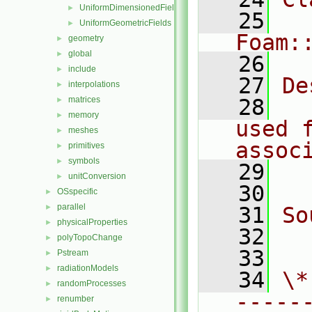
UniformDimensionedFields
►
   25
UniformGeometricFields
►
Foam:
geometry
►
global
►
   26
include
►
   27
De
interpolations
►
matrices
   28
  
►
memory
►
used f
meshes
►
assoc
primitives
►
symbols
►
   29
  
unitConversion
►
   30
OSspecific
►
parallel
►
   31
So
physicalProperties
►
   32
  
polyTopoChange
►
   33
Pstream
►
radiationModels
►
   34
\*
randomProcesses
►
-----
renumber
►