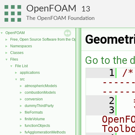
OpenFOAM
13
The OpenFOAM Foundation
OpenFOAM
▼
Geometri
Free, Open Source Software from the OpenFOAM Foundation
►
Namespaces
►
Classes
►
Go to the d
Files
▼
File List
▼
    1
/*
applications
►
-----
src
▼
atmosphericModels
►
-----
combustionModels
►
    2
  
conversion
►
dummyThirdParty
►
    3
  
fileFormats
►
OpenF
finiteVolume
►
Toolb
functionObjects
►
fvAgglomerationMethods
►