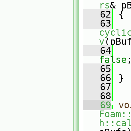
rs
& p
   62
 {
   63
cycli
y
(pBu
   64
false
   65
   66
 }
   67
   68
   69
vo
Foam:
h::ca