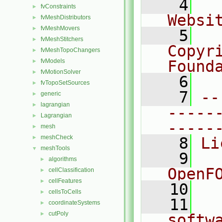
    4
  
fvConstraints
►
Websi
fvMeshDistributors
►
fvMeshMovers
►
    5
  
fvMeshStitchers
►
Copyr
fvMeshTopoChangers
►
fvModels
Found
►
fvMotionSolver
►
    6
  
fvTopoSetSources
►
    7
--
generic
►
lagrangian
►
-----
Lagrangian
►
-----
mesh
►
meshCheck
►
    8
Li
meshTools
▼
    9
  
algorithms
►
OpenF
cellClassification
►
cellFeatures
►
   10
cellsToCells
►
   11
  
coordinateSystems
►
cutPoly
►
softw