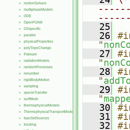
motionSolvers
►
-----
multiphaseModels
►
-----
ODE
►
OpenFOAM
►
   25
OSspecific
►
   26
#i
parallel
►
physicalProperties
"
nonC
►
polyTopoChange
►
   27
#i
Pstream
►
"
nonC
radiationModels
►
randomProcesses
►
   28
#i
renumber
►
"
addT
rigidBodyMotion
►
sampling
►
   29
#i
specieTransfer
►
"
mapp
surfMesh
►
   30
#i
thermophysicalModels
►
ThermophysicalTransportModels
►
   31
#i
topoSetSources
►
   32
#i
tracking
►