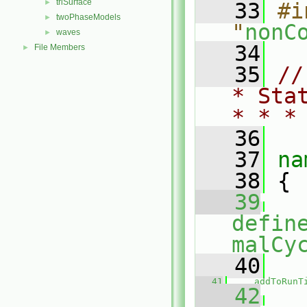
triSurface
►
   33
#i
twoPhaseModels
►
"
nonC
waves
►
   34
File Members
►
   35
//
* Sta
* * *
   36
   37
na
   38
 {
   39
defin
malCy
   40
   41
addToRunT
   42