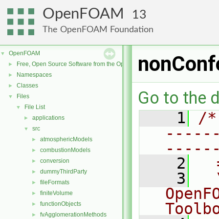
OpenFOAM
13
The OpenFOAM Foundation
OpenFOAM
▼
nonConf
Free, Open Source Software from the OpenFOAM Foundation
►
Namespaces
►
Classes
►
Go to the d
Files
▼
File List
▼
    1
/*
applications
►
-----
src
▼
atmosphericModels
►
-----
combustionModels
►
    2
  
conversion
►
dummyThirdParty
►
    3
  
fileFormats
►
OpenF
finiteVolume
►
Toolb
functionObjects
►
fvAgglomerationMethods
►