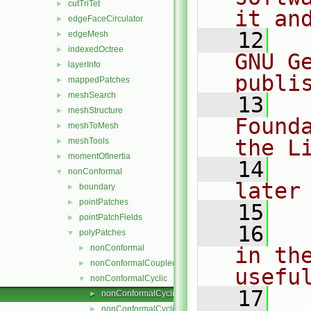
cutTriTet
►
it an
edgeFaceCirculator
►
   12
  
edgeMesh
►
indexedOctree
►
GNU G
layerInfo
►
publi
mappedPatches
►
meshSearch
►
   13
  
meshStructure
►
Found
meshToMesh
►
the L
meshTools
►
momentOfInertia
►
   14
  
nonConformal
▼
later
boundary
►
pointPatches
►
   15
pointPatchFields
►
   16
  
polyPatches
▼
nonConformal
in the
►
nonConformalCoupled
►
usefu
nonConformalCyclic
▼
   17
  
nonConformalCyclicPolyPatch.C
►
nonConformalCyclicPolyPatch.H
►