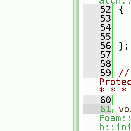
atch:
   52
 {
   53
   54
   55
   56
 };
   57
   58
   59
//
Prote
* * *
   60
   61
vo
Foam:
h::in