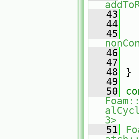
addTo
   43
   
   44
   45
nonCo
   46
   47
   
   48
 }
   49
   50
co
Foam:
alCyc
3>
   51
Fo