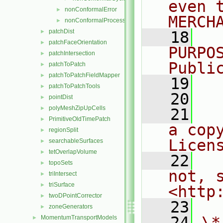
even 
nonConformalError
►
MERCH
nonConformalProcessorCyclic
►
patchDist
►
   18
  
patchFaceOrientation
►
PURPO
patchIntersection
►
Publi
patchToPatch
►
patchToPatchFieldMapper
►
   19
  
patchToPatchTools
►
   20
pointDist
►
polyMeshZipUpCells
►
   21
  
PrimitiveOldTimePatch
►
a cop
regionSplit
►
Licen
searchableSurfaces
►
tetOverlapVolume
►
   22
  
topoSets
►
not, s
triIntersect
►
triSurface
►
<http
twoDPointCorrector
►
   23
zoneGenerators
►
   24
\*
MomentumTransportModels
►