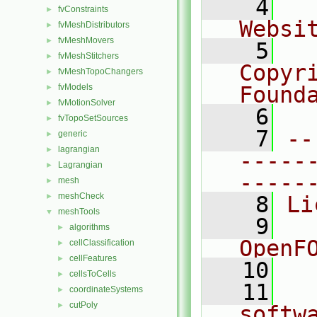
    4
  
fvConstraints
►
Websi
fvMeshDistributors
►
fvMeshMovers
►
    5
  
fvMeshStitchers
►
Copyr
fvMeshTopoChangers
►
fvModels
Found
►
fvMotionSolver
►
    6
  
fvTopoSetSources
►
    7
--
generic
►
lagrangian
►
-----
Lagrangian
►
-----
mesh
►
meshCheck
►
    8
Li
meshTools
▼
    9
  
algorithms
►
OpenF
cellClassification
►
cellFeatures
►
   10
cellsToCells
►
   11
  
coordinateSystems
►
cutPoly
►
softw