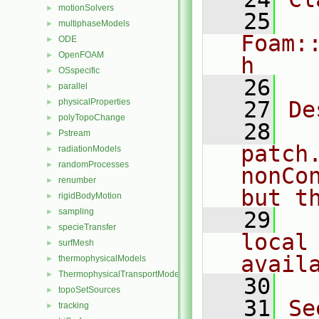
motionSolvers
►
   25
multiphaseModels
►
Foam:
ODE
►
OpenFOAM
►
h
OSspecific
►
   26
parallel
►
physicalProperties
   27
De
►
polyTopoChange
►
   28
  
Pstream
►
patch.
radiationModels
►
randomProcesses
►
nonCo
renumber
►
but t
rigidBodyMotion
►
sampling
►
   29
  
specieTransfer
►
local 
surfMesh
►
avail
thermophysicalModels
►
ThermophysicalTransportModels
►
   30
topoSetSources
►
   31
Se
tracking
►