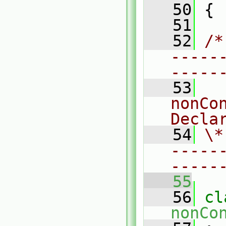
   50
 {
   51
   52
/*
-----
-----
   53
  
nonCon
Decla
   54
\*
-----
-----
   55
   56
nonCo