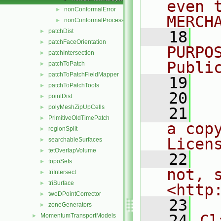
even 
nonConformalError
►
MERCH
nonConformalProcessorCyclic
►
patchDist
►
   18
  
patchFaceOrientation
►
PURPO
patchIntersection
►
Publi
patchToPatch
►
patchToPatchFieldMapper
►
   19
  
patchToPatchTools
►
   20
pointDist
►
polyMeshZipUpCells
►
   21
  
PrimitiveOldTimePatch
►
a cop
regionSplit
►
Licen
searchableSurfaces
►
tetOverlapVolume
►
   22
  
topoSets
►
not, s
triIntersect
►
triSurface
►
<http
twoDPointCorrector
►
   23
zoneGenerators
►
   24
Cl
MomentumTransportModels
►