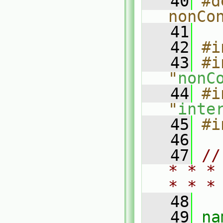
   40
#d
nonCo
   41
   42
#i
   43
#i
"
nonC
   44
#i
"
inte
   45
#i
   46
   47
//
* * *
* * *
   48
   49
na