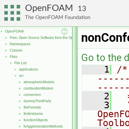
OpenFOAM
13
The OpenFOAM Foundation
OpenFOAM
▼
nonConf
Free, Open Source Software from the OpenFOAM Foundation
►
Namespaces
►
Classes
►
Go to the d
Files
▼
File List
▼
    1
/*
applications
►
-----
src
▼
atmosphericModels
►
-----
combustionModels
►
    2
  
conversion
►
dummyThirdParty
►
    3
  
fileFormats
►
OpenF
finiteVolume
►
Toolb
functionObjects
►
fvAgglomerationMethods
►