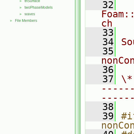
triSurface
►
   32
twoPhaseModels
►
Foam:
waves
►
ch
File Members
►
   33
   34
So
   35
nonCo
   36
   37
\*
-----
-----
   38
   39
#i
nonCo