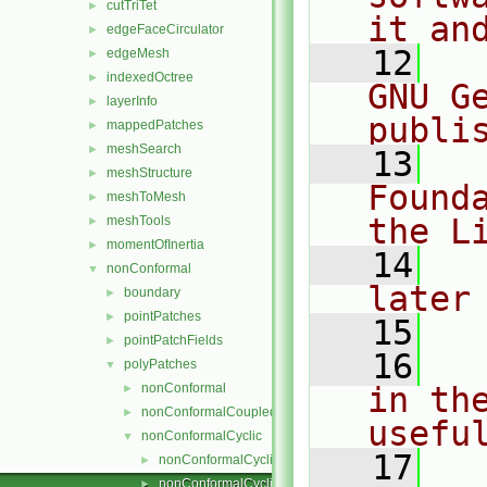
cutTriTet
►
it an
edgeFaceCirculator
►
   12
  
edgeMesh
►
indexedOctree
►
GNU G
layerInfo
►
publi
mappedPatches
►
meshSearch
►
   13
  
meshStructure
►
Found
meshToMesh
►
the L
meshTools
►
momentOfInertia
►
   14
  
nonConformal
▼
later
boundary
►
pointPatches
►
   15
pointPatchFields
►
   16
  
polyPatches
▼
nonConformal
in the
►
nonConformalCoupled
►
usefu
nonConformalCyclic
▼
   17
  
nonConformalCyclicPolyPatch.C
►
nonConformalCyclicPolyPatch.H
►