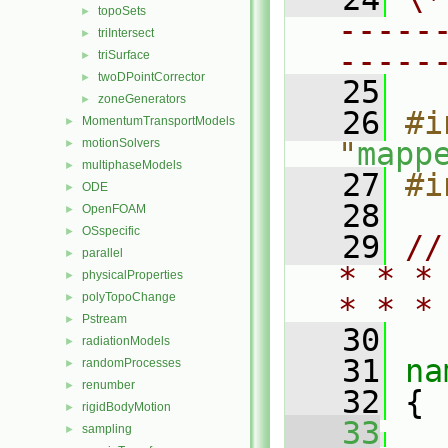
topoSets
►
-----
triIntersect
►
-----
triSurface
►
twoDPointCorrector
►
   25
zoneGenerators
►
   26
#i
MomentumTransportModels
►
motionSolvers
"
mapp
►
multiphaseModels
►
   27
#i
ODE
►
   28
OpenFOAM
►
OSspecific
►
   29
//
parallel
►
* * *
physicalProperties
►
polyTopoChange
►
* * *
Pstream
►
   30
radiationModels
►
   31
na
randomProcesses
►
renumber
►
   32
 {
rigidBodyMotion
►
   33
sampling
►