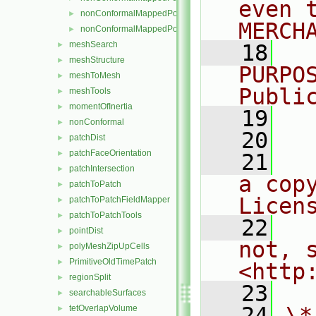
even 
nonConformalMappedPointPatch
►
MERCH
nonConformalMappedPolyPatch
►
meshSearch
►
   18
  
meshStructure
►
PURPO
meshToMesh
►
Publi
meshTools
►
momentOfInertia
►
   19
  
nonConformal
►
   20
patchDist
►
patchFaceOrientation
►
   21
  
patchIntersection
►
a cop
patchToPatch
►
Licen
patchToPatchFieldMapper
►
patchToPatchTools
►
   22
  
pointDist
►
not, s
polyMeshZipUpCells
►
PrimitiveOldTimePatch
►
<http
regionSplit
►
   23
searchableSurfaces
►
   24
\*
tetOverlapVolume
►