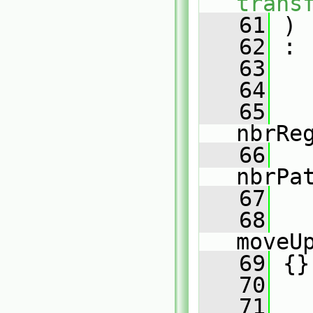
trans
   61
 )
   62
 :
   63
   
   64
   
   65
nbrRe
   66
nbrPa
   67
   
   68
moveU
   69
 {}
   70
   71