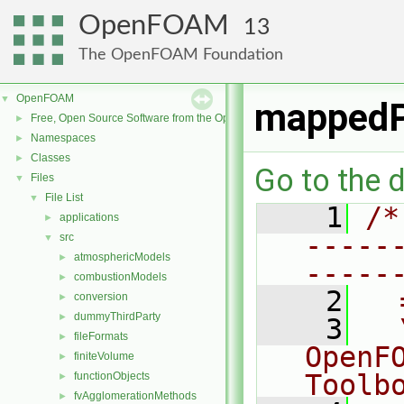
OpenFOAM
13
The OpenFOAM Foundation
OpenFOAM
▼
mappedP
Free, Open Source Software from the OpenFOAM Foundation
►
Namespaces
►
Classes
►
Go to the d
Files
▼
File List
▼
    1
/*
applications
►
-----
src
▼
atmosphericModels
►
-----
combustionModels
►
    2
  
conversion
►
dummyThirdParty
►
    3
  
fileFormats
►
OpenF
finiteVolume
►
Toolb
functionObjects
►
fvAgglomerationMethods
►