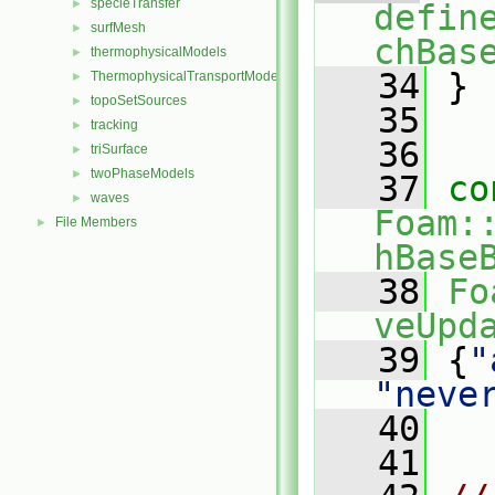
specieTransfer
►
defin
surfMesh
►
chBas
thermophysicalModels
►
   34
 }
ThermophysicalTransportModels
►
topoSetSources
►
   35
tracking
►
   36
triSurface
►
twoPhaseModels
►
   37
co
waves
►
Foam:
File Members
►
hBase
   38
Fo
veUpd
   39
 {
"
"neve
   40
   41