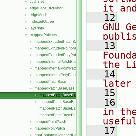
cutTriTet
►
it an
edgeFaceCirculator
►
   12
  
edgeMesh
►
indexedOctree
►
GNU G
layerInfo
►
publi
mappedPatches
▼
mappedExtrudedPatchBase
►
   13
  
mappedExtrudedPointPatch
►
Found
mappedExtrudedPolyPatch
►
the L
mappedInternalPatchBase
►
mappedInternalPointPatch
►
   14
  
mappedInternalPolyPatch
►
later
mappedPatchBase
►
mappedPatchBaseBase
▼
   15
mappedPatchBaseBase.C
►
   16
  
mappedPatchBaseBase.H
►
mappedPatchBaseBaseI.H
in the
mappedPatchBaseBaseTemplates.C
usefu
mappedPointPatch
►
   17
  
mappedPolyPatch
►
nonConformalMappedPatchBase
►