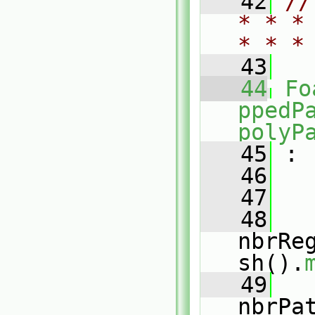
   42
//
* * *
* * *
   43
   44
Fo
ppedP
polyP
   45
 :
   46
   
   47
   
   48
nbrRe
sh().
   49
nbrPa