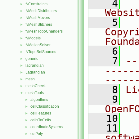
    4
  
fvConstraints
►
Websi
fvMeshDistributors
►
fvMeshMovers
►
    5
  
fvMeshStitchers
►
Copyr
fvMeshTopoChangers
►
fvModels
Found
►
fvMotionSolver
►
    6
  
fvTopoSetSources
►
    7
--
generic
►
lagrangian
►
-----
Lagrangian
►
-----
mesh
►
meshCheck
►
    8
Li
meshTools
▼
    9
  
algorithms
►
OpenF
cellClassification
►
cellFeatures
►
   10
cellsToCells
►
   11
  
coordinateSystems
►
cutPoly
►
softw