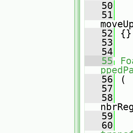
   50
   
   51
moveU
   52
 {}
   53
   54
   55
Fo
ppedP
   56
 (
   57
   58
nbrRe
   59
   60