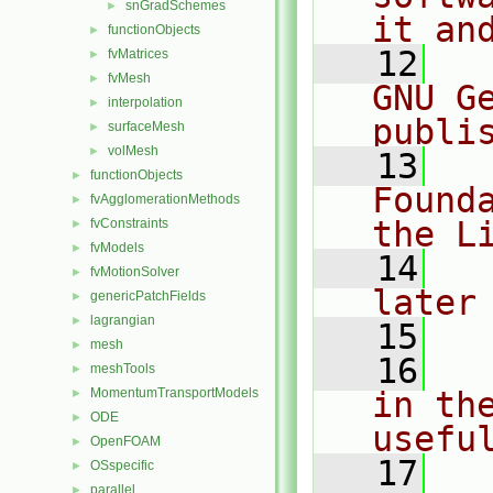
snGradSchemes
►
it an
functionObjects
►
   12
  
fvMatrices
►
fvMesh
►
GNU G
interpolation
►
publi
surfaceMesh
►
volMesh
►
   13
  
functionObjects
►
Found
fvAgglomerationMethods
►
the L
fvConstraints
►
fvModels
►
   14
  
fvMotionSolver
►
later
genericPatchFields
►
lagrangian
►
   15
mesh
►
   16
  
meshTools
►
MomentumTransportModels
in the
►
ODE
►
usefu
OpenFOAM
►
   17
  
OSspecific
►
parallel
►