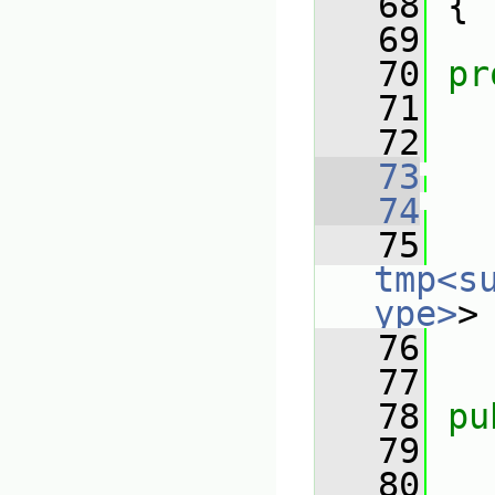
   68
 {
   69
   70
pr
   71
   72
   73
   74
   75
tmp<s
ype>
>
   76
   77
   78
pu
   79
   80