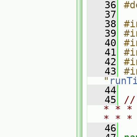
   36
#d
   37
   38
#i
   39
#i
   40
#i
   41
#i
   42
#i
   43
#i
"
runT
   44
   45
//
* * *
* * *
   46