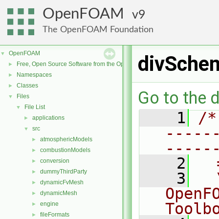
OpenFOAM
9
The OpenFOAM Foundation
OpenFOAM
▼
divSche
Free, Open Source Software from the OpenFOAM Foundation
►
Namespaces
►
Classes
►
Go to the d
Files
▼
File List
▼
    1
/*
applications
►
-----
src
▼
atmosphericModels
►
-----
combustionModels
►
    2
  
conversion
►
dummyThirdParty
►
    3
  
dynamicFvMesh
►
OpenF
dynamicMesh
►
Toolb
engine
►
fileFormats
►