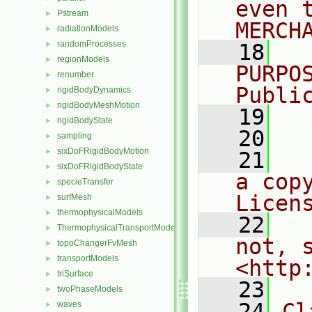
even 
Pstream
►
MERCH
radiationModels
►
randomProcesses
►
   18
  
regionModels
►
PURPO
renumber
►
Publi
rigidBodyDynamics
►
rigidBodyMeshMotion
►
   19
  
rigidBodyState
►
   20
sampling
►
sixDoFRigidBodyMotion
►
   21
  
sixDoFRigidBodyState
►
a cop
specieTransfer
►
Licen
surfMesh
►
thermophysicalModels
►
   22
  
ThermophysicalTransportModels
►
not, s
topoChangerFvMesh
►
transportModels
►
<http
triSurface
►
   23
twoPhaseModels
►
   24
Cl
waves
►