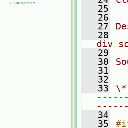
File Members
►
   25
  
   26
   27
De
   28
  
div s
   29
   30
So
   31
  
   32
   33
\*
-----
-----
   34
   35
#i