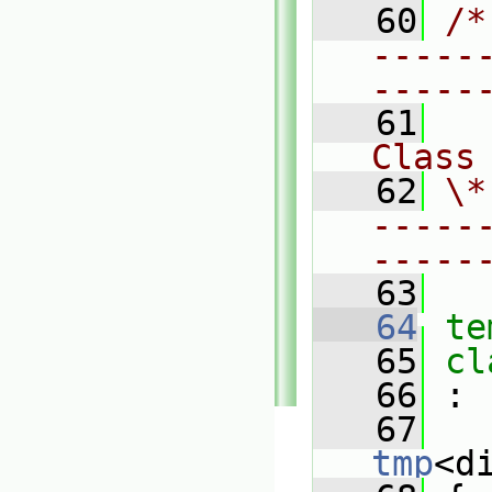
   60
/*
-----
-----
   61
Class
   62
\*
-----
-----
   63
   64
te
   65
cl
   66
 :
   67
tmp
<d