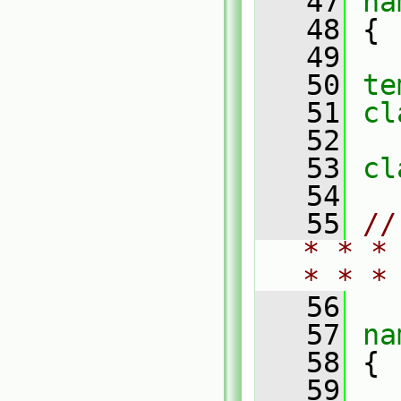
   47
na
   48
 {
   49
   50
te
   51
cl
   52
   53
cl
   54
   55
//
* * *
* * *
   56
   57
na
   58
 {
   59