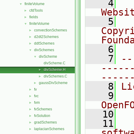
    4
  
finiteVolume
▼
Websi
cfdTools
►
fields
►
    5
  
finiteVolume
▼
Copyr
convectionSchemes
►
d2dt2Schemes
Found
►
ddtSchemes
►
    6
  
divSchemes
▼
    7
--
divScheme
▼
divScheme.C
-----
divScheme.H
►
-----
divSchemes.C
►
gaussDivScheme
►
    8
Li
fv
►
    9
  
fvc
►
OpenF
fvm
►
fvSchemes
►
   10
fvSolution
►
   11
  
gradSchemes
►
laplacianSchemes
►
softw