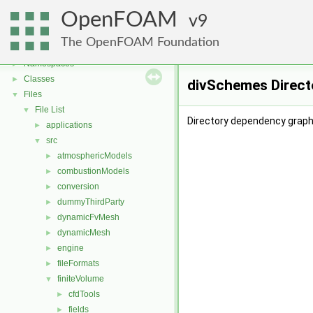
OpenFOAM
9
OpenFOAM
▼
The OpenFOAM Foundation
Free, Open Source Software from the OpenFOAM Foundation
►
Namespaces
►
Classes
►
divSchemes Direct
Files
▼
File List
▼
Directory dependency graph
applications
►
src
▼
atmosphericModels
►
combustionModels
►
conversion
►
dummyThirdParty
►
dynamicFvMesh
►
dynamicMesh
►
engine
►
fileFormats
►
finiteVolume
▼
cfdTools
►
fields
►