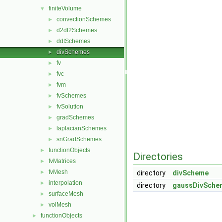
finiteVolume
▼
convectionSchemes
►
d2dt2Schemes
►
ddtSchemes
►
divSchemes
►
fv
►
fvc
►
fvm
►
fvSchemes
►
fvSolution
►
gradSchemes
►
laplacianSchemes
►
snGradSchemes
►
functionObjects
►
Directories
fvMatrices
►
fvMesh
►
directory
divScheme
interpolation
►
directory
gaussDivSche
surfaceMesh
►
volMesh
►
functionObjects
►