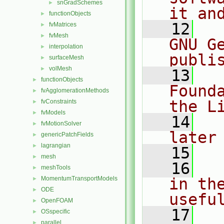
snGradSchemes
►
it an
functionObjects
►
   12
  
fvMatrices
►
fvMesh
►
GNU G
interpolation
►
publi
surfaceMesh
►
volMesh
►
   13
  
functionObjects
►
Found
fvAgglomerationMethods
►
the L
fvConstraints
►
fvModels
►
   14
  
fvMotionSolver
►
later
genericPatchFields
►
lagrangian
►
   15
mesh
►
   16
  
meshTools
►
MomentumTransportModels
in the
►
ODE
►
usefu
OpenFOAM
►
   17
  
OSspecific
►
parallel
►