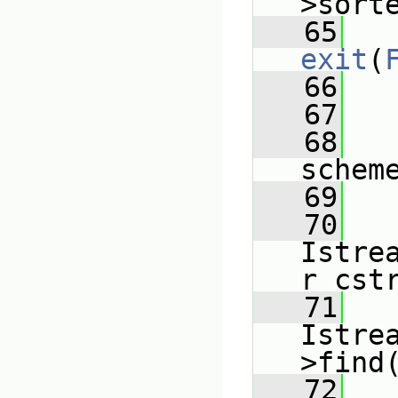
>sort
   65
exit
(
   66
   
   67
   68
schem
   69
   70
Istre
r cst
   71
Istre
>find
   72