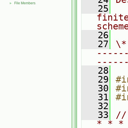
File Members
►
   25
  
finite
schem
   26
   27
\*
-----
-----
   28
   29
#i
   30
#i
   31
#i
   32
   33
//
* * *