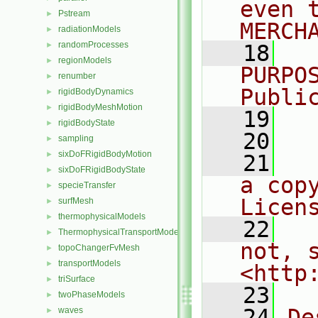
even 
Pstream
►
MERCH
radiationModels
►
randomProcesses
►
   18
  
regionModels
►
PURPO
renumber
►
Publi
rigidBodyDynamics
►
rigidBodyMeshMotion
►
   19
  
rigidBodyState
►
   20
sampling
►
sixDoFRigidBodyMotion
►
   21
  
sixDoFRigidBodyState
►
a cop
specieTransfer
►
Licen
surfMesh
►
thermophysicalModels
►
   22
  
ThermophysicalTransportModels
►
not, s
topoChangerFvMesh
►
transportModels
►
<http
triSurface
►
   23
twoPhaseModels
►
   24
De
waves
►