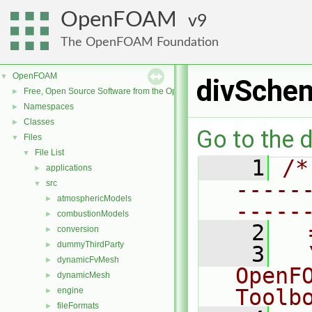
OpenFOAM
9
The OpenFOAM Foundation
OpenFOAM
▼
divSche
Free, Open Source Software from the OpenFOAM Foundation
►
Namespaces
►
Classes
►
Go to the d
Files
▼
File List
▼
    1
/*
applications
►
-----
src
▼
atmosphericModels
►
-----
combustionModels
►
    2
  
conversion
►
dummyThirdParty
►
    3
  
dynamicFvMesh
►
OpenF
dynamicMesh
►
Toolb
engine
►
fileFormats
►