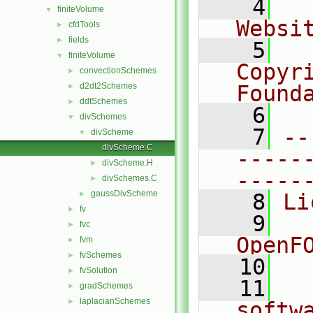
    4
  
finiteVolume
▼
Websi
cfdTools
►
fields
►
    5
  
finiteVolume
▼
Copyr
convectionSchemes
►
d2dt2Schemes
Found
►
ddtSchemes
►
    6
  
divSchemes
▼
    7
--
divScheme
▼
divScheme.C
-----
divScheme.H
►
-----
divSchemes.C
►
gaussDivScheme
►
    8
Li
fv
►
    9
  
fvc
►
OpenF
fvm
►
fvSchemes
►
   10
fvSolution
►
   11
  
gradSchemes
►
laplacianSchemes
►
softw