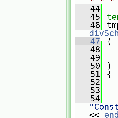
* * *
   44
   45
te
   46
divSc
   47
 (
   48
   49
   50
 )
   51
 {
   52
   53
   
   54
"Cons
<< 
en