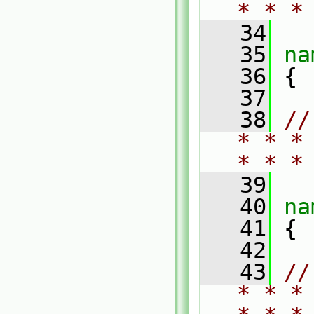
* * *
   34
   35
na
   36
 {
   37
   38
//
* * *
* * *
   39
   40
na
   41
 {
   42
   43
//
* * *