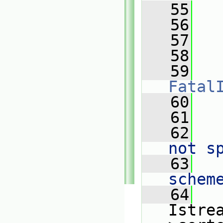
   55
   
   56
   57
   58
   
   59
Fatal
   60
   
   61
   
   62
   
not s
   63
   
schem
   64
   
Istre