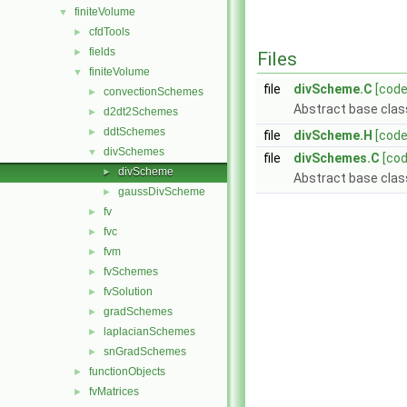
finiteVolume
▼
cfdTools
►
fields
►
Files
finiteVolume
▼
file
divScheme.C
[code
convectionSchemes
►
Abstract base class
d2dt2Schemes
►
ddtSchemes
►
file
divScheme.H
[code
divSchemes
▼
file
divSchemes.C
[cod
divScheme
►
Abstract base class
gaussDivScheme
►
fv
►
fvc
►
fvm
►
fvSchemes
►
fvSolution
►
gradSchemes
►
laplacianSchemes
►
snGradSchemes
►
functionObjects
►
fvMatrices
►