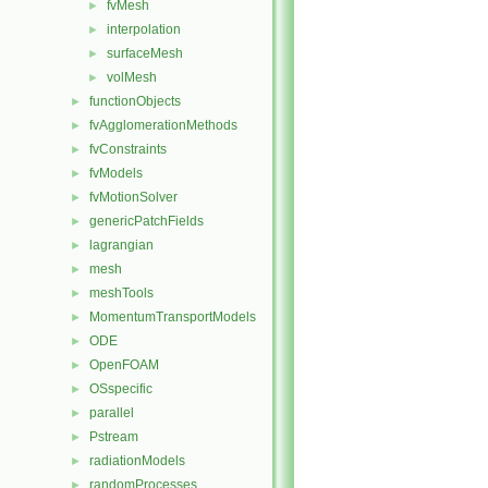
fvMesh
►
interpolation
►
surfaceMesh
►
volMesh
►
functionObjects
►
fvAgglomerationMethods
►
fvConstraints
►
fvModels
►
fvMotionSolver
►
genericPatchFields
►
lagrangian
►
mesh
►
meshTools
►
MomentumTransportModels
►
ODE
►
OpenFOAM
►
OSspecific
►
parallel
►
Pstream
►
radiationModels
►
randomProcesses
►