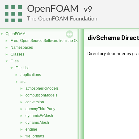
OpenFOAM
9
The OpenFOAM Foundation
OpenFOAM
▼
divScheme Direc
Free, Open Source Software from the OpenFOAM Foundation
►
Namespaces
►
Directory dependency gra
Classes
►
Files
▼
File List
▼
applications
►
src
▼
atmosphericModels
►
combustionModels
►
conversion
►
dummyThirdParty
►
dynamicFvMesh
►
dynamicMesh
►
engine
►
fileFormats
►