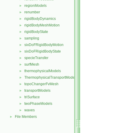
regionModels
►
renumber
►
rigidBodyDynamics
►
rigidBodyMeshMotion
►
rigidBodyState
►
sampling
►
sixDoFRigidBodyMotion
►
sixDoFRigidBodyState
►
specieTransfer
►
surfMesh
►
thermophysicalModels
►
ThermophysicalTransportModels
►
topoChangerFvMesh
►
transportModels
►
triSurface
►
twoPhaseModels
►
waves
►
File Members
►