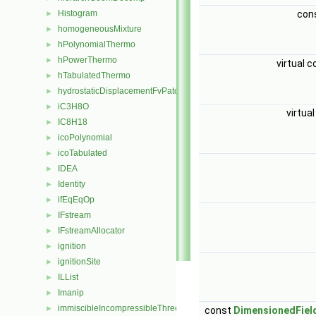
Histogram
con
►
homogeneousMixture
►
hPolynomialThermo
►
hPowerThermo
►
virtual 
hTabulatedThermo
►
hydrostaticDisplacementFvPatchVectorField
►
iC3H8O
►
virtua
IC8H18
►
icoPolynomial
►
icoTabulated
►
IDEA
►
Identity
►
ifEqEqOp
►
IFstream
►
IFstreamAllocator
►
ignition
►
ignitionSite
►
ILList
►
Imanip
►
immiscibleIncompressibleThreePhaseMixture
►
const
DimensionedFiel