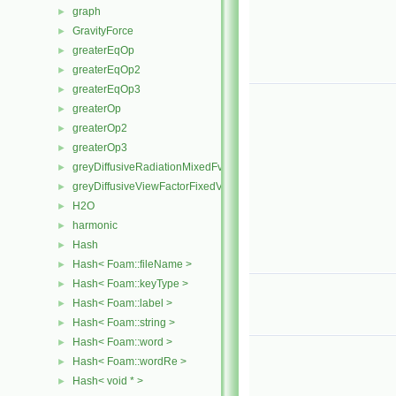
graph
►
GravityForce
►
greaterEqOp
►
greaterEqOp2
►
greaterEqOp3
►
greaterOp
►
greaterOp2
►
greaterOp3
►
greyDiffusiveRadiationMixedFvPatchScalarField
►
greyDiffusiveViewFactorFixedValueFvPatchScalarField
►
H2O
►
harmonic
►
Hash
►
Hash< Foam::fileName >
►
Hash< Foam::keyType >
►
Hash< Foam::label >
►
Hash< Foam::string >
►
Hash< Foam::word >
►
Hash< Foam::wordRe >
►
Hash< void * >
►