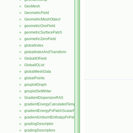
GeoMesh
►
GeometricField
►
GeometricMeshObject
►
geometricOneField
►
geometricSurfacePatch
►
geometricZeroField
►
globalIndex
►
globalIndexAndTransform
►
GlobalIOField
►
GlobalIOList
►
globalMeshData
►
globalPoints
►
gnuplotGraph
►
gnuplotSetWriter
►
GradientDispersionRAS
►
gradientEnergyCalculatedTemperatureFvPatchScalarField
►
gradientEnergyFvPatchScalarField
►
gradientUnburntEnthalpyFvPatchScalarField
►
gradingDescriptor
►
gradingDescriptors
►