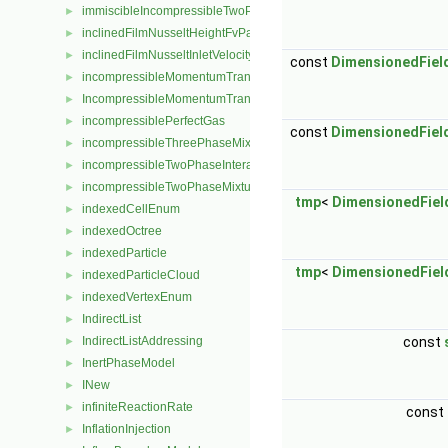
immiscibleIncompressibleTwoPhaseMixture
►
inclinedFilmNusseltHeightFvPatchScalarField
►
inclinedFilmNusseltInletVelocityFvPatchVectorField
►
const
DimensionedFiel
incompressibleMomentumTransportModel
►
IncompressibleMomentumTransportModel
►
incompressiblePerfectGas
►
const
DimensionedFiel
incompressibleThreePhaseMixture
►
incompressibleTwoPhaseInteractingMixture
►
incompressibleTwoPhaseMixture
►
tmp
<
DimensionedFiel
indexedCellEnum
►
indexedOctree
►
indexedParticle
►
tmp
<
DimensionedFiel
indexedParticleCloud
►
indexedVertexEnum
►
IndirectList
►
IndirectListAddressing
const
►
InertPhaseModel
►
INew
►
infiniteReactionRate
►
const
InflationInjection
►