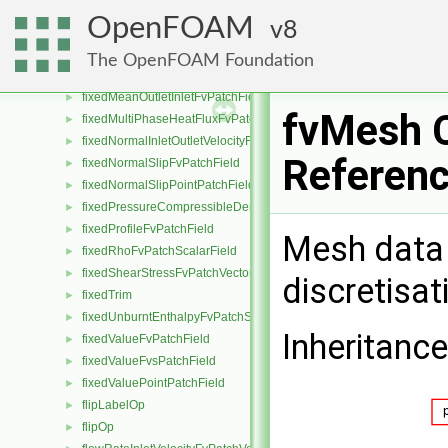
fixedJumpAMIFvPatchField
►
OpenFOAM
8
fixedJumpFvPatchField
►
FixedList
►
The OpenFOAM Foundation
fixedMeanFvPatchField
►
fixedMeanOutletInletFvPatchField
►
fvMesh 
fixedMultiPhaseHeatFluxFvPatchScalarField
►
fixedNormalInletOutletVelocityFvPatchVectorField
►
Referen
fixedNormalSlipFvPatchField
►
fixedNormalSlipPointPatchField
►
fixedPressureCompressibleDensityFvPatchScalarField
►
fixedProfileFvPatchField
►
Mesh data 
fixedRhoFvPatchScalarField
►
fixedShearStressFvPatchVectorField
►
discretisat
fixedTrim
►
fixedUnburntEnthalpyFvPatchScalarField
►
Inheritanc
fixedValueFvPatchField
►
fixedValueFvsPatchField
►
fixedValuePointPatchField
►
flipLabelOp
►
flipOp
►