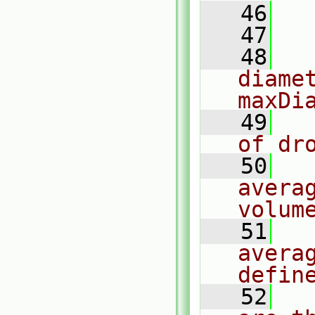
   46
   47
  
   48
  
diame
maxDi
   49
  
of dr
   50
  
avera
volum
   51
  
avera
defin
   52
  