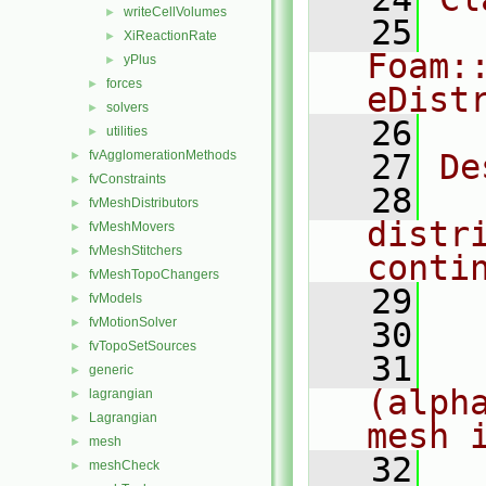
writeCellVolumes
►
   25
XiReactionRate
►
Foam:
yPlus
►
forces
►
eDist
solvers
►
   26
utilities
►
fvAgglomerationMethods
   27
De
►
fvConstraints
►
   28
  
fvMeshDistributors
►
distr
fvMeshMovers
►
fvMeshStitchers
►
conti
fvMeshTopoChangers
►
   29
  
fvModels
►
fvMotionSolver
►
   30
fvTopoSetSources
►
   31
  
generic
►
(alph
lagrangian
►
Lagrangian
►
mesh 
mesh
►
   32
  
meshCheck
►