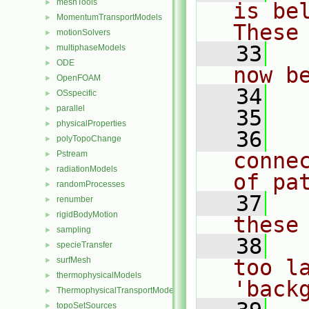
meshTools
►
is bel
MomentumTransportModels
►
These
motionSolvers
►
   33
  
multiphaseModels
►
ODE
►
now b
OpenFOAM
►
   34
OSspecific
►
parallel
►
   35
  
physicalProperties
►
   36
  
polyTopoChange
►
conne
Pstream
►
radiationModels
►
of pa
randomProcesses
►
   37
  
renumber
►
rigidBodyMotion
►
these
sampling
►
   38
  
specieTransfer
►
surfMesh
too l
►
thermophysicalModels
►
'back
ThermophysicalTransportModels
►
topoSetSources
►