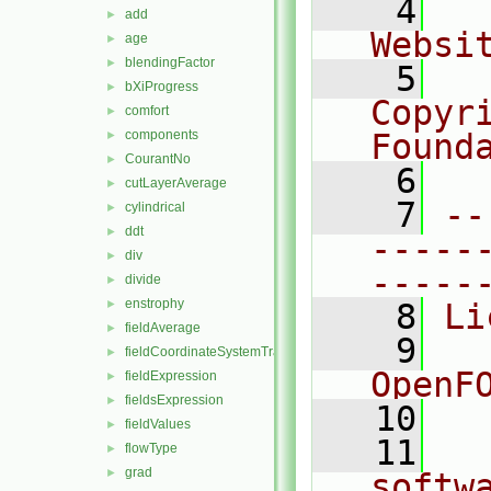
    4
  
add
►
Websi
age
►
blendingFactor
►
    5
  
bXiProgress
►
Copyr
comfort
►
components
Found
►
CourantNo
►
    6
  
cutLayerAverage
►
    7
--
cylindrical
►
ddt
►
-----
div
►
-----
divide
►
enstrophy
►
    8
Li
fieldAverage
►
    9
  
fieldCoordinateSystemTransform
►
OpenF
fieldExpression
►
fieldsExpression
►
   10
fieldValues
►
   11
  
flowType
►
grad
►
softw