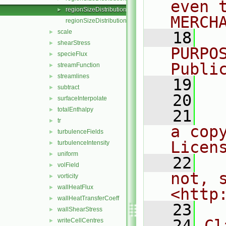
even 
regionSizeDistribution.H
►
MERCH
regionSizeDistributionTemplates.C
scale
►
   18
  
shearStress
►
PURPO
specieFlux
►
Publi
streamFunction
►
streamlines
►
   19
  
subtract
►
   20
surfaceInterpolate
►
totalEnthalpy
►
   21
  
tr
►
a cop
turbulenceFields
►
Licen
turbulenceIntensity
►
uniform
►
   22
  
volField
►
not, s
vorticity
►
wallHeatFlux
►
<http
wallHeatTransferCoeff
►
   23
wallShearStress
►
   24
Cl
writeCellCentres
►