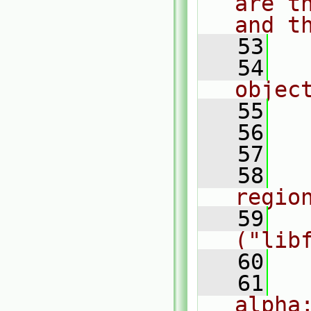
are t
and t
   53
   54
  
objec
   55
  
   56
  
   57
  
   58
    
regio
   59
    
("lib
   60
  
   61
    
alpha