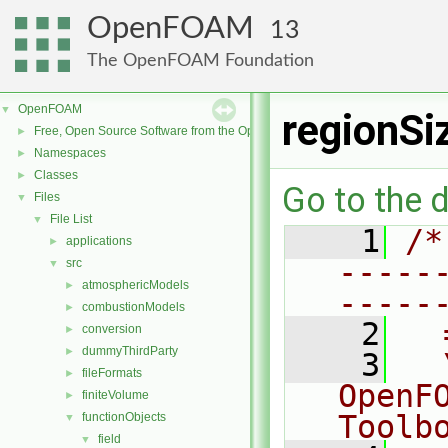
OpenFOAM
13
The OpenFOAM Foundation
OpenFOAM
▼
regionSi
Free, Open Source Software from the OpenFOAM Foundation
►
Namespaces
►
Classes
►
Go to the d
Files
▼
File List
▼
    1
/*
applications
►
-----
src
▼
atmosphericModels
►
-----
combustionModels
►
    2
  
conversion
►
dummyThirdParty
►
    3
  
fileFormats
►
OpenF
finiteVolume
►
Toolb
functionObjects
▼
field
▼