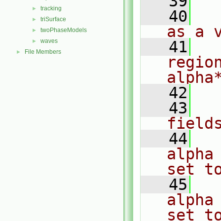
   39
  
tracking
►
   40
  
triSurface
►
as a 
twoPhaseModels
►
waves
►
   41
  
File Members
►
regio
alpha
   42
   43
  
field
   44
  
alpha
set t
   45
  
alpha
set t