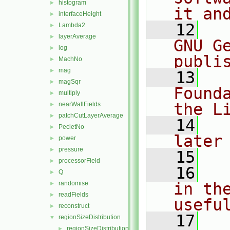
histogram
►
it an
interfaceHeight
►
   12
  
Lambda2
►
layerAverage
►
GNU G
log
►
publi
MachNo
►
mag
►
   13
  
magSqr
►
Found
multiply
►
the L
nearWallFields
►
patchCutLayerAverage
►
   14
  
PecletNo
►
later
power
►
pressure
►
   15
processorField
►
   16
  
Q
►
randomise
in the
►
readFields
►
usefu
reconstruct
►
   17
  
regionSizeDistribution
▼
regionSizeDistribution.C
►