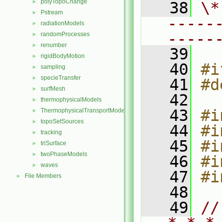
polyTopoChange
►
   38
\*
Pstream
►
-----
radiationModels
►
-----
randomProcesses
►
renumber
►
   39
rigidBodyMotion
►
   40
#i
sampling
►
specieTransfer
►
   41
#d
surfMesh
►
   42
thermophysicalModels
►
   43
#i
ThermophysicalTransportModels
►
topoSetSources
►
   44
#i
tracking
►
   45
#i
triSurface
►
twoPhaseModels
►
   46
#i
waves
►
   47
#i
File Members
►
   48
   49
//