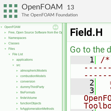
OpenFOAM
13
The OpenFOAM Foundation
OpenFOAM
▼
Field.H
Free, Open Source Software from the OpenFOAM Foundation
►
Namespaces
►
Classes
►
Go to the d
Files
▼
File List
▼
    1
/*
applications
►
-----
src
▼
atmosphericModels
►
-----
combustionModels
►
    2
  
conversion
►
dummyThirdParty
►
    3
  
fileFormats
►
OpenF
finiteVolume
►
Toolb
functionObjects
►
fvAgglomerationMethods
►