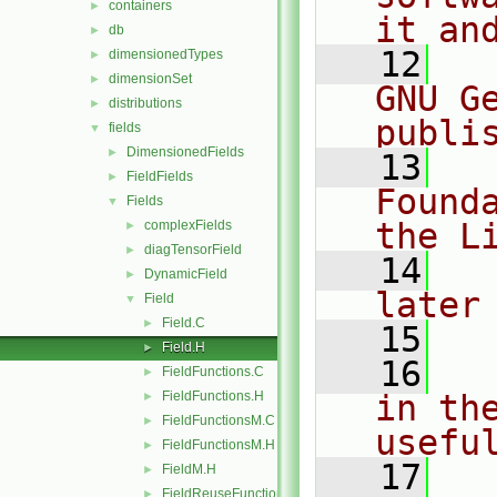
containers
►
it an
db
►
   12
  
dimensionedTypes
►
dimensionSet
►
GNU G
distributions
►
publi
fields
▼
DimensionedFields
►
   13
  
FieldFields
►
Found
Fields
▼
the L
complexFields
►
diagTensorField
►
   14
  
DynamicField
►
later
Field
▼
Field.C
►
   15
Field.H
►
   16
  
FieldFunctions.C
►
FieldFunctions.H
in the
►
FieldFunctionsM.C
►
usefu
FieldFunctionsM.H
►
   17
  
FieldM.H
►
FieldReuseFunctions.H
►