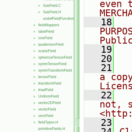
even 
SubField.C
►
MERCH
SubField.H
►
undefFieldFunctionsM.H
   18
  
fieldMappers
►
PURPO
labelField
►
Publi
oneField
►
quaternionField
►
   19
  
scalarField
►
   20
sphericalTensorField
►
symmTensorField
►
   21
  
symmTransformField
►
a cop
tensorField
►
Licen
transformField
►
triadField
►
   22
  
UniformField
►
not, s
vector2DField
►
vectorField
►
<http
zeroField
►
   23
fieldTypes.H
►
   24
Cl
primitiveFields.H