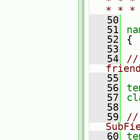
* * *
* * *
   50
   51
na
   52
 {
   53
   54
//
frien
   55
   56
te
   57
cl
   58
   59
//
SubFi
   60
te