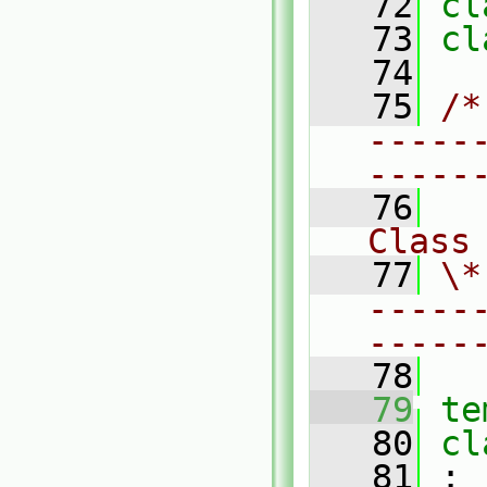
   72
cl
   73
cl
   74
   75
/*
-----
-----
   76
Class
   77
\*
-----
-----
   78
   79
te
   80
cl
   81
 :