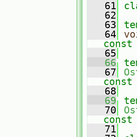
   61
cl
   62
   63
te
   64
vo
const
   65
   66
te
   67
Os
const
   68
   69
te
   70
Os
const
   71