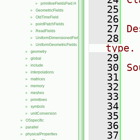
primitiveFieldsFwd.H
►
   25
  
GeometricFields
►
   26
OldTimeField
►
pointPatchFields
►
   27
De
ReadFields
►
   28
  
UniformDimensionedFields
►
UniformGeometricFields
type.
►
geometry
►
   29
global
►
   30
So
include
►
interpolations
►
   31
  
matrices
►
   32
  
memory
►
meshes
►
   33
  
primitives
►
   34
  
symbols
►
   35
  
unitConversion
►
OSspecific
►
   36
  
parallel
►
   37
physicalProperties
►