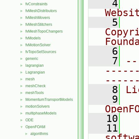
    4
  
fvConstraints
►
Websi
fvMeshDistributors
►
fvMeshMovers
►
    5
  
fvMeshStitchers
►
Copyr
fvMeshTopoChangers
►
fvModels
Found
►
fvMotionSolver
►
    6
  
fvTopoSetSources
►
    7
--
generic
►
lagrangian
►
-----
Lagrangian
►
-----
mesh
►
meshCheck
►
    8
Li
meshTools
►
    9
  
MomentumTransportModels
►
OpenF
motionSolvers
►
multiphaseModels
►
   10
ODE
►
   11
  
OpenFOAM
▼
algorithms
►
softw