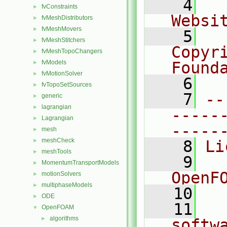
    4
  
fvConstraints
►
Websi
fvMeshDistributors
►
fvMeshMovers
►
    5
  
fvMeshStitchers
►
Copyr
fvMeshTopoChangers
►
fvModels
Found
►
fvMotionSolver
►
    6
  
fvTopoSetSources
►
    7
--
generic
►
lagrangian
►
-----
Lagrangian
►
-----
mesh
►
meshCheck
►
    8
Li
meshTools
►
    9
  
MomentumTransportModels
►
OpenF
motionSolvers
►
multiphaseModels
►
   10
ODE
►
   11
  
OpenFOAM
▼
algorithms
►
softw