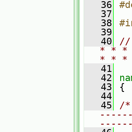
   36
#d
   37
   38
#i
   39
   40
//
* * *
* * *
   41
   42
na
   43
 {
   44
   45
/*
-----
-----