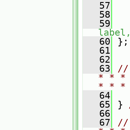
   57
   58
   59
label
   60
 };
   61
   62
   63
//
* * *
* * *
   64
   65
 } 
   66
   67
//