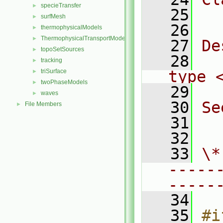
specieTransfer
►
   25
  
surfMesh
►
   26
thermophysicalModels
►
ThermophysicalTransportModels
►
   27
De
topoSetSources
►
   28
  
tracking
►
triSurface
type 
►
twoPhaseModels
►
   29
waves
►
   30
Se
File Members
►
   31
  
   32
   33
\*
-----
-----
   34
   35
#i