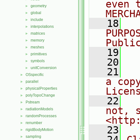
even 
geometry
►
MERCH
global
►
include
►
   18
  
interpolations
►
PURPO
matrices
►
Publi
memory
►
meshes
►
   19
  
primitives
►
   20
symbols
►
unitConversion
►
   21
  
OSspecific
►
a cop
parallel
►
Licen
physicalProperties
►
polyTopoChange
►
   22
  
Pstream
►
not, s
radiationModels
►
randomProcesses
►
<http
renumber
►
   23
rigidBodyMotion
►
   24
Cl
sampling
►