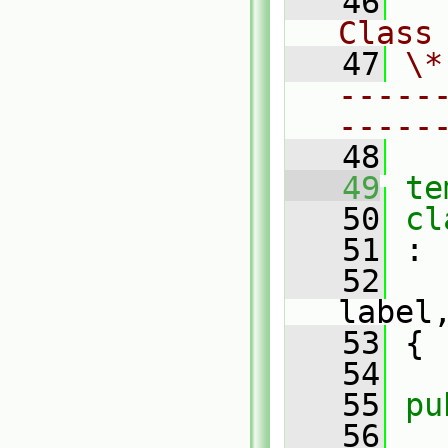
   46
Class
   47
\*
-----
-----
   48
   49
te
   50
cl
   51
 :
   52
label
   53
 {
   54
   55
pu
   56