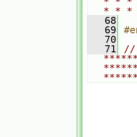
* * *
* * *
   68
   69
#e
   70
   71
// 
*****
*****
*****