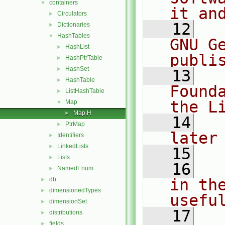
containers
▼
it an
Circulators
►
   12
  
Dictionaries
►
HashTables
▼
GNU G
HashList
►
publi
HashPtrTable
►
HashSet
►
   13
  
HashTable
►
Found
ListHashTable
►
the L
Map
▼
Map.H
►
   14
  
PtrMap
►
later
Identifiers
►
LinkedLists
►
   15
Lists
►
   16
  
NamedEnum
►
db
in the
►
dimensionedTypes
►
usefu
dimensionSet
►
   17
  
distributions
►
fields
►