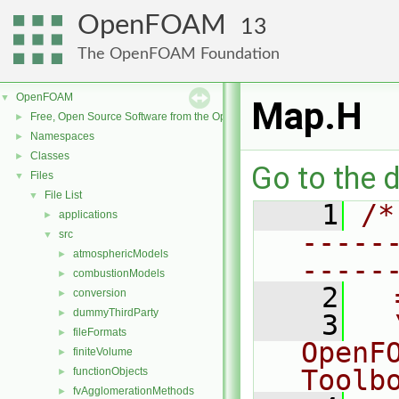
OpenFOAM
13
The OpenFOAM Foundation
OpenFOAM
▼
Map.H
Free, Open Source Software from the OpenFOAM Foundation
►
Namespaces
►
Classes
►
Go to the d
Files
▼
File List
▼
    1
/*
applications
►
-----
src
▼
atmosphericModels
►
-----
combustionModels
►
    2
  
conversion
►
dummyThirdParty
►
    3
  
fileFormats
►
OpenF
finiteVolume
►
Toolb
functionObjects
►
fvAgglomerationMethods
►