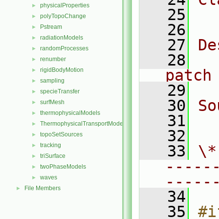
physicalProperties
►
   25
  
polyTopoChange
►
   26
Pstream
►
radiationModels
►
   27
De
randomProcesses
►
   28
  
renumber
►
rigidBodyMotion
patch
►
sampling
►
   29
specieTransfer
►
   30
So
surfMesh
►
thermophysicalModels
►
   31
  
ThermophysicalTransportModels
►
   32
topoSetSources
►
tracking
►
   33
\*
triSurface
►
-----
twoPhaseModels
►
-----
waves
►
File Members
►
   34
   35
#i