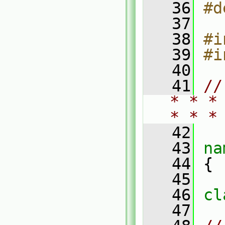
   36
#d
   37
   38
#i
   39
#i
   40
   41
//
* * *
* * *
   42
   43
na
   44
 {
   45
   46
cl
   47