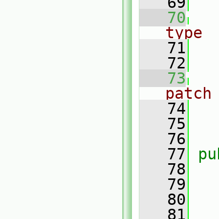
   69
   70
type
   71
   72
   73
patch
   74
   75
   76
   77
pu
   78
   79
   80
   81