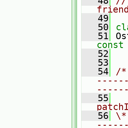
   48
//
frien
   49
   50
cl
   51
 Os
const
   52
   53
   54
/*
-----
-----
   55
  
patch
   56
\*
-----