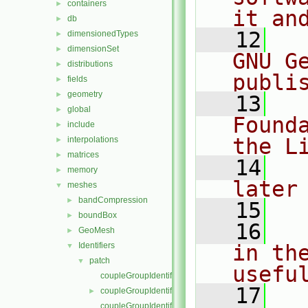
containers
►
it an
db
►
   12
  
dimensionedTypes
►
dimensionSet
►
GNU G
distributions
►
publi
fields
►
geometry
►
   13
  
global
►
Found
include
►
the L
interpolations
►
matrices
►
   14
  
memory
►
later
meshes
▼
bandCompression
►
   15
boundBox
►
   16
  
GeoMesh
►
Identifiers
in the
▼
patch
▼
usefu
coupleGroupIdentifier.C
   17
  
coupleGroupIdentifier.H
►
coupleGroupIdentifierI.H