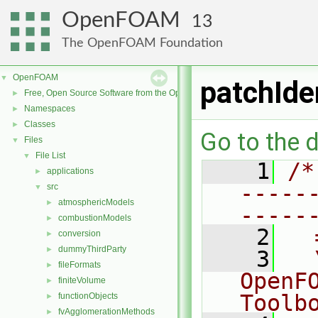
OpenFOAM
13
The OpenFOAM Foundation
OpenFOAM
▼
patchIden
Free, Open Source Software from the OpenFOAM Foundation
►
Namespaces
►
Classes
►
Go to the d
Files
▼
File List
▼
    1
/*
applications
►
-----
src
▼
atmosphericModels
►
-----
combustionModels
►
    2
  
conversion
►
dummyThirdParty
►
    3
  
fileFormats
►
OpenF
finiteVolume
►
Toolb
functionObjects
►
fvAgglomerationMethods
►