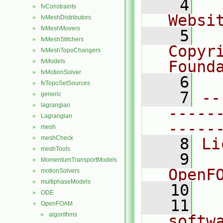
    4
  
fvConstraints
►
Websi
fvMeshDistributors
►
fvMeshMovers
►
    5
  
fvMeshStitchers
►
Copyr
fvMeshTopoChangers
►
fvModels
Found
►
fvMotionSolver
►
    6
  
fvTopoSetSources
►
    7
--
generic
►
lagrangian
►
-----
Lagrangian
►
-----
mesh
►
meshCheck
►
    8
Li
meshTools
►
    9
  
MomentumTransportModels
►
OpenF
motionSolvers
►
multiphaseModels
►
   10
ODE
►
   11
  
OpenFOAM
▼
algorithms
►
softw