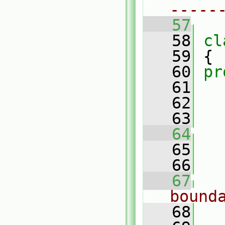
-----
   57
   58
cl
   59
 {
   60
pr
   61
   62
   63
   64
   65
   66
   67
bound
   68