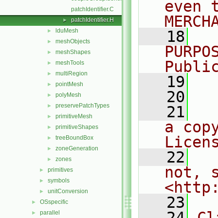
even 
patchIdentifier.C
MERCH
patchIdentifier.H
►
lduMesh
►
   18
  
meshObjects
►
PURPO
meshShapes
►
Publi
meshTools
►
multiRegion
►
   19
  
pointMesh
►
   20
polyMesh
►
preservePatchTypes
►
   21
  
primitiveMesh
►
a cop
primitiveShapes
►
Licen
treeBoundBox
►
zoneGeneration
►
   22
  
zones
►
not, s
primitives
►
symbols
►
<http
unitConversion
►
   23
OSspecific
►
   24
Cl
parallel
►