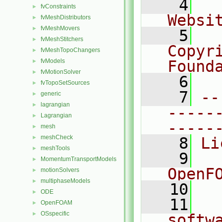
    4
  
fvConstraints
►
Websi
fvMeshDistributors
►
fvMeshMovers
►
    5
  
fvMeshStitchers
►
Copyr
fvMeshTopoChangers
►
fvModels
Found
►
fvMotionSolver
►
    6
  
fvTopoSetSources
►
    7
--
generic
►
lagrangian
►
-----
Lagrangian
►
-----
mesh
►
meshCheck
►
    8
Li
meshTools
►
    9
  
MomentumTransportModels
►
OpenF
motionSolvers
►
multiphaseModels
►
   10
ODE
►
   11
  
OpenFOAM
►
OSspecific
►
softw