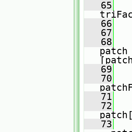
   65
   
triFa
   66
   67
   
   68
patch
[patc
   69
   70
patch
   71
   
   72
patch
   73