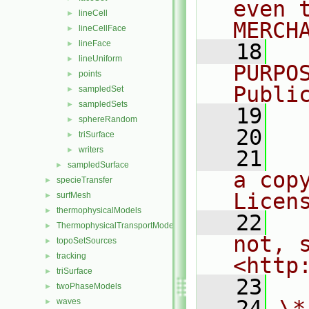
even 
lineCell
►
MERCH
lineCellFace
►
lineFace
►
   18
  
lineUniform
►
PURPO
points
►
Publi
sampledSet
►
sampledSets
►
   19
  
sphereRandom
►
   20
triSurface
►
writers
►
   21
  
sampledSurface
►
a cop
specieTransfer
►
Licen
surfMesh
►
thermophysicalModels
►
   22
  
ThermophysicalTransportModels
►
not, s
topoSetSources
►
tracking
►
<http
triSurface
►
   23
twoPhaseModels
►
   24
\*
waves
►