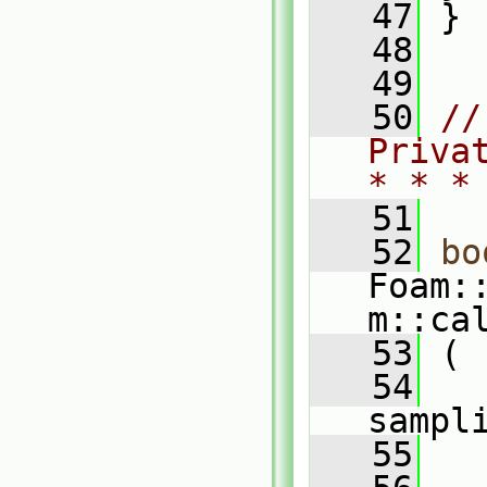
   47
 }
   48
   49
   50
//
Priva
* * *
   51
   52
bo
Foam:
m::ca
   53
 (
   54
   
sampl
   55
   