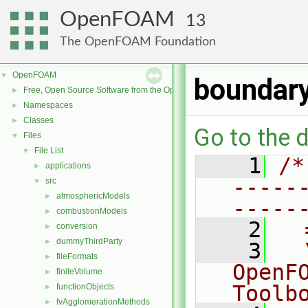
OpenFOAM
13
The OpenFOAM Foundation
OpenFOAM
▼
boundar
Free, Open Source Software from the OpenFOAM Foundation
►
Namespaces
►
Classes
►
Go to the d
Files
▼
File List
▼
    1
/*
applications
►
-----
src
▼
atmosphericModels
►
-----
combustionModels
►
    2
  
conversion
►
dummyThirdParty
►
    3
  
fileFormats
►
OpenF
finiteVolume
►
Toolb
functionObjects
►
fvAgglomerationMethods
►