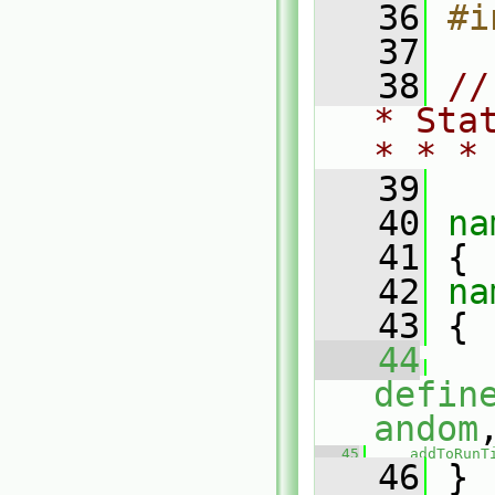
   36
#i
   37
   38
//
* Sta
* * *
   39
   40
na
   41
 {
   42
na
   43
 {
   44
defin
andom
   45
addToRunT
   46
 }