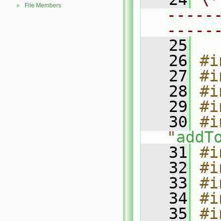
File Members
►
-----
-----
   25
   26
#i
   27
#i
   28
#i
   29
#i
   30
#i
"
addT
   31
#i
   32
#i
   33
#i
   34
#i
   35
#i