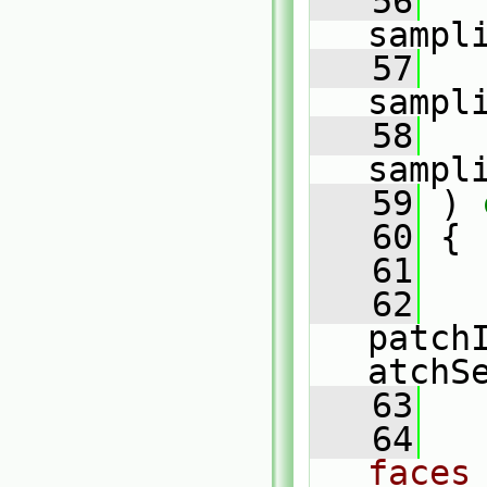
   56
   
sampl
   57
   
sampl
   58
   
sampl
   59
 )
 
   60
{
   61
   62
patch
atchS
   63
   64
faces