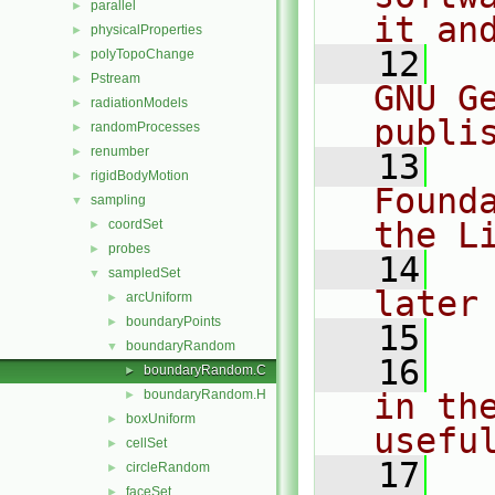
parallel
►
it an
physicalProperties
►
   12
  
polyTopoChange
►
Pstream
►
GNU G
radiationModels
►
publi
randomProcesses
►
renumber
►
   13
  
rigidBodyMotion
►
Found
sampling
▼
the L
coordSet
►
probes
►
   14
  
sampledSet
▼
later
arcUniform
►
boundaryPoints
►
   15
boundaryRandom
▼
   16
  
boundaryRandom.C
►
boundaryRandom.H
in the
►
boxUniform
►
usefu
cellSet
►
   17
  
circleRandom
►
faceSet
►