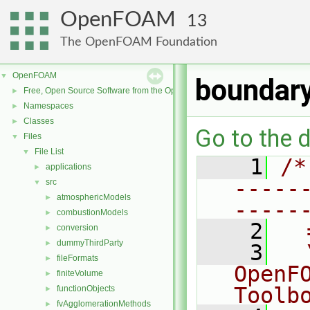
OpenFOAM
13
The OpenFOAM Foundation
OpenFOAM
▼
boundar
Free, Open Source Software from the OpenFOAM Foundation
►
Namespaces
►
Classes
►
Go to the d
Files
▼
File List
▼
    1
/*
applications
►
-----
src
▼
atmosphericModels
►
-----
combustionModels
►
    2
  
conversion
►
dummyThirdParty
►
    3
  
fileFormats
►
OpenF
finiteVolume
►
Toolb
functionObjects
►
fvAgglomerationMethods
►