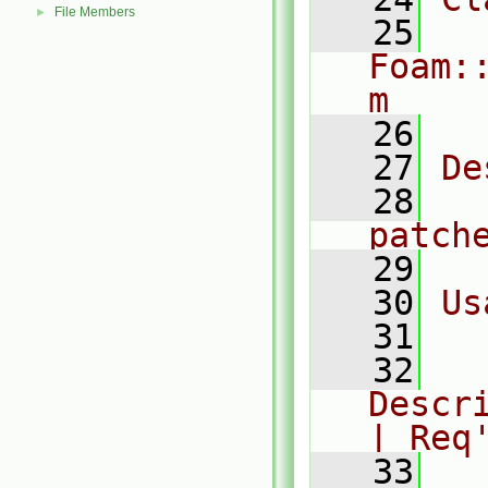
File Members
►
   25
Foam:
m
   26
   27
De
   28
  
patch
   29
   30
Us
   31
  
   32
  
Description         
| Req
   33
  