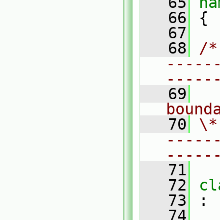
   65
na
   66
 {
   67
   68
/*
-----
-----
   69
  
bound
   70
\*
-----
-----
   71
   72
cl
   73
 :
   74