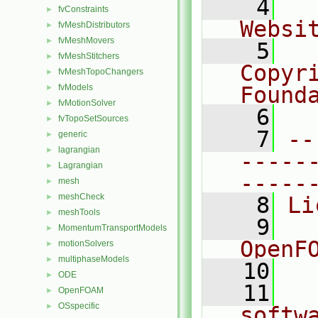
    4
  
fvConstraints
►
Websi
fvMeshDistributors
►
fvMeshMovers
►
    5
  
fvMeshStitchers
►
Copyr
fvMeshTopoChangers
►
fvModels
Found
►
fvMotionSolver
►
    6
  
fvTopoSetSources
►
    7
--
generic
►
lagrangian
►
-----
Lagrangian
►
-----
mesh
►
meshCheck
►
    8
Li
meshTools
►
    9
  
MomentumTransportModels
►
OpenF
motionSolvers
►
multiphaseModels
►
   10
ODE
►
   11
  
OpenFOAM
►
OSspecific
►
softw