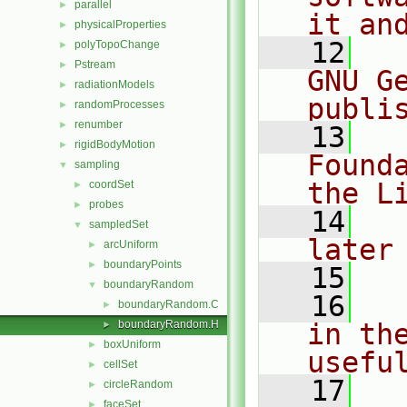
parallel
►
it an
physicalProperties
►
   12
  
polyTopoChange
►
Pstream
►
GNU G
radiationModels
►
publi
randomProcesses
►
renumber
►
   13
  
rigidBodyMotion
►
Found
sampling
▼
the L
coordSet
►
probes
►
   14
  
sampledSet
▼
later
arcUniform
►
boundaryPoints
►
   15
boundaryRandom
▼
   16
  
boundaryRandom.C
►
boundaryRandom.H
in the
►
boxUniform
►
usefu
cellSet
►
   17
  
circleRandom
►
faceSet
►