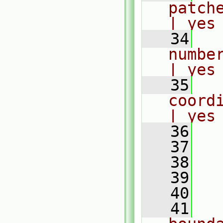
patches
| yes
   34
  
number of po
| yes
   35
  
coordi
| yes
   36
  
   37
   38
  
   39
  
   40
  
   41
   