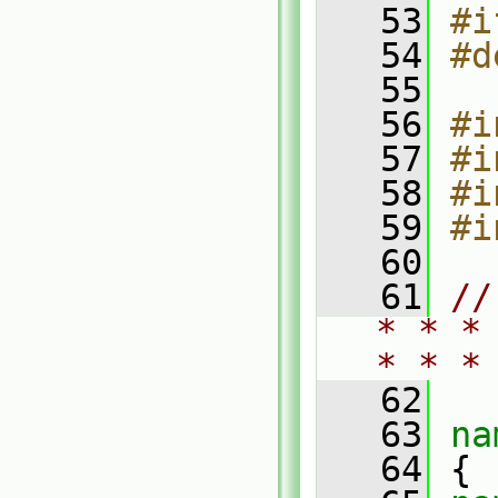
   53
#i
   54
#d
   55
   56
#i
   57
#i
   58
#i
   59
#i
   60
   61
//
* * *
* * *
   62
   63
na
   64
 {