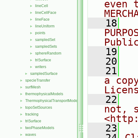
even 
lineCell
►
MERCH
lineCellFace
►
lineFace
►
   18
  
lineUniform
►
PURPO
points
►
Publi
sampledSet
►
sampledSets
►
   19
  
sphereRandom
►
   20
triSurface
►
writers
►
   21
  
sampledSurface
►
a cop
specieTransfer
►
Licen
surfMesh
►
thermophysicalModels
►
   22
  
ThermophysicalTransportModels
►
not, s
topoSetSources
►
tracking
►
<http
triSurface
►
   23
twoPhaseModels
►
   24
Cl
waves
►