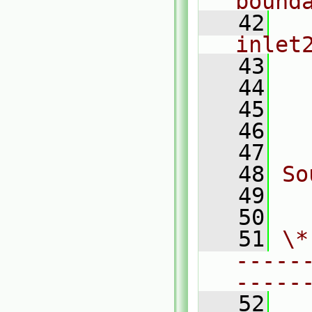
bound
   42
  
inlet
   43
  
   44
  
   45
  
   46
  
   47
   48
So
   49
  
   50
   51
\*
-----
-----
   52