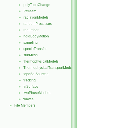
polyTopoChange
►
Pstream
►
radiationModels
►
randomProcesses
►
renumber
►
rigidBodyMotion
►
sampling
►
specieTransfer
►
surfMesh
►
thermophysicalModels
►
ThermophysicalTransportModels
►
topoSetSources
►
tracking
►
triSurface
►
twoPhaseModels
►
waves
►
File Members
►