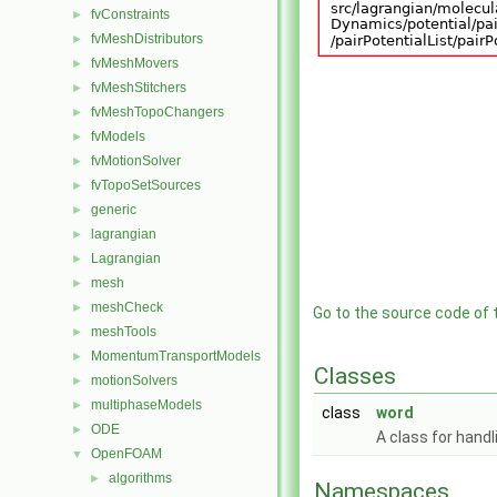
fvConstraints
►
fvMeshDistributors
►
fvMeshMovers
►
fvMeshStitchers
►
fvMeshTopoChangers
►
fvModels
►
fvMotionSolver
►
fvTopoSetSources
►
generic
►
lagrangian
►
Lagrangian
►
mesh
►
meshCheck
►
Go to the source code of th
meshTools
►
MomentumTransportModels
►
Classes
motionSolvers
►
multiphaseModels
►
class
word
ODE
►
A class for handl
OpenFOAM
▼
algorithms
►
Namespaces