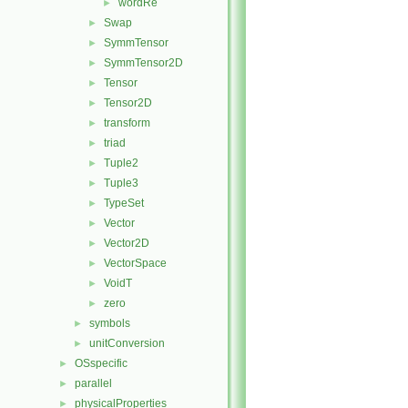
wordRe
►
Swap
►
SymmTensor
►
SymmTensor2D
►
Tensor
►
Tensor2D
►
transform
►
triad
►
Tuple2
►
Tuple3
►
TypeSet
►
Vector
►
Vector2D
►
VectorSpace
►
VoidT
►
zero
►
symbols
►
unitConversion
►
OSspecific
►
parallel
►
physicalProperties
►