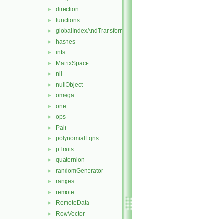
direction
►
functions
►
globalIndexAndTransform
►
hashes
►
ints
►
MatrixSpace
►
nil
►
nullObject
►
omega
►
one
►
ops
►
Pair
►
polynomialEqns
►
pTraits
►
quaternion
►
randomGenerator
►
ranges
►
remote
►
RemoteData
►
RowVector
►