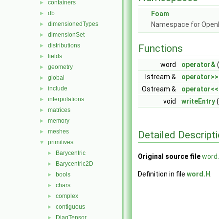
containers
►
db
Foam
►
dimensionedTypes
Namespace for Ope
►
dimensionSet
►
distributions
►
Functions
fields
►
word
operator&
(
geometry
►
Istream &
operator>>
global
►
include
Ostream &
operator<<
►
interpolations
►
void
writeEntry
(
matrices
►
memory
►
meshes
►
Detailed Descript
primitives
▼
Barycentric
►
Original source file
word
Barycentric2D
►
Definition in file
word.H
.
bools
►
chars
►
complex
►
contiguous
►
DiagTensor
►