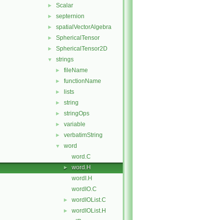
Scalar
►
septernion
►
spatialVectorAlgebra
►
SphericalTensor
►
SphericalTensor2D
►
strings
▼
fileName
►
functionName
►
lists
►
string
►
stringOps
►
variable
►
verbatimString
►
word
▼
word.C
word.H
►
wordI.H
wordIO.C
wordIOList.C
►
wordIOList.H
►