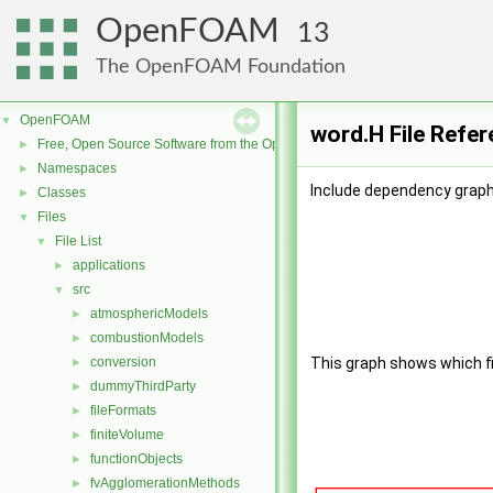
OpenFOAM
13
The OpenFOAM Foundation
OpenFOAM
▼
word.H File Refe
Free, Open Source Software from the OpenFOAM Foundation
►
Namespaces
►
Include dependency graph
Classes
►
Files
▼
File List
▼
applications
►
src
▼
atmosphericModels
►
combustionModels
►
conversion
This graph shows which file
►
dummyThirdParty
►
fileFormats
►
finiteVolume
►
functionObjects
►
fvAgglomerationMethods
►