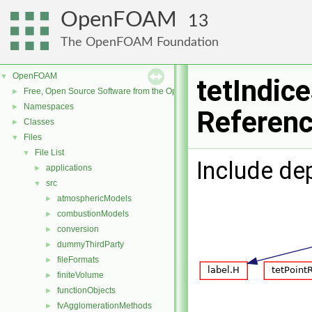
OpenFOAM
13
The OpenFOAM Foundation
OpenFOAM
▼
tetIndice
Free, Open Source Software from the OpenFOAM Foundation
►
Namespaces
►
Referen
Classes
►
Files
▼
File List
▼
Include de
applications
►
src
▼
atmosphericModels
►
combustionModels
►
conversion
►
dummyThirdParty
►
fileFormats
►
finiteVolume
►
functionObjects
►
fvAgglomerationMethods
►