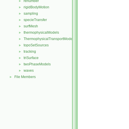
renumber
►
rigidBodyMotion
►
sampling
►
specieTransfer
►
surfMesh
►
thermophysicalModels
►
ThermophysicalTransportModels
►
topoSetSources
►
tracking
►
triSurface
►
twoPhaseModels
►
waves
►
File Members
►