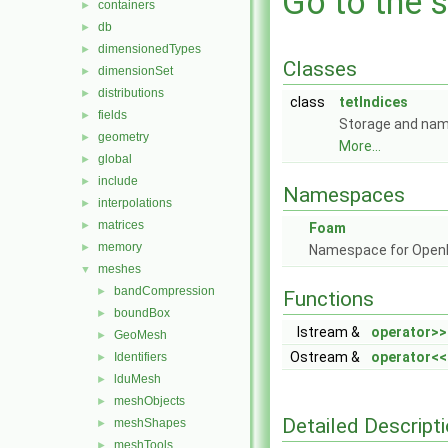
Go to the s
containers
►
db
►
dimensionedTypes
►
Classes
dimensionSet
►
distributions
►
class
tetIndices
fields
►
Storage and named
geometry
►
More...
global
►
include
►
Namespaces
interpolations
►
matrices
►
Foam
memory
►
Namespace for Ope
meshes
▼
bandCompression
►
Functions
boundBox
►
Istream &
operator>>
GeoMesh
►
Ostream &
operator<<
Identifiers
►
lduMesh
►
meshObjects
►
Detailed Descript
meshShapes
►
meshTools
►