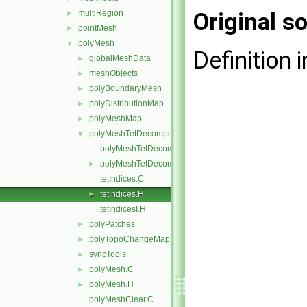
multiRegion
Original so
►
pointMesh
►
polyMesh
▼
Definition i
globalMeshData
►
meshObjects
►
polyBoundaryMesh
►
polyDistributionMap
►
polyMeshMap
►
polyMeshTetDecomposition
▼
polyMeshTetDecomposition.C
polyMeshTetDecomposition.H
►
tetIndices.C
tetIndices.H
►
tetIndicesI.H
polyPatches
►
polyTopoChangeMap
►
syncTools
►
polyMesh.C
►
polyMesh.H
►
polyMeshClear.C