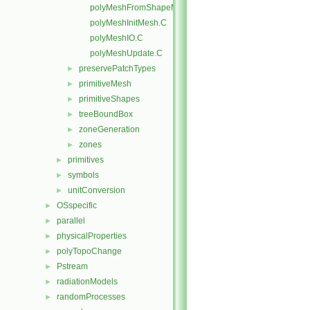
polyMeshFromShapeMesh.C
polyMeshInitMesh.C
polyMeshIO.C
polyMeshUpdate.C
preservePatchTypes
►
primitiveMesh
►
primitiveShapes
►
treeBoundBox
►
zoneGeneration
►
zones
►
primitives
►
symbols
►
unitConversion
►
OSspecific
►
parallel
►
physicalProperties
►
polyTopoChange
►
Pstream
►
radiationModels
►
randomProcesses
►