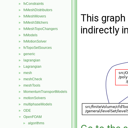
fvConstraints
►
fvMeshDistributors
►
This graph 
fvMeshMovers
►
fvMeshStitchers
►
indirectly i
fvMeshTopoChangers
►
fvModels
►
fvMotionSolver
►
fvTopoSetSources
►
generic
►
lagrangian
►
Lagrangian
►
mesh
►
meshCheck
►
meshTools
►
MomentumTransportModels
►
motionSolvers
►
multiphaseModels
►
ODE
►
OpenFOAM
▼
algorithms
►