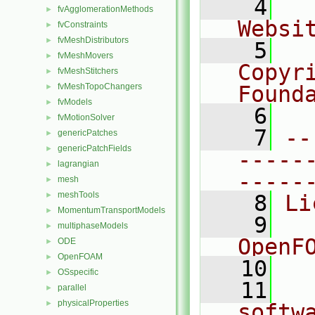
    4
  
fvAgglomerationMethods
►
Websi
fvConstraints
►
fvMeshDistributors
►
    5
  
fvMeshMovers
►
Copyr
fvMeshStitchers
►
fvMeshTopoChangers
Found
►
fvModels
►
    6
  
fvMotionSolver
►
    7
--
genericPatches
►
genericPatchFields
►
-----
lagrangian
►
-----
mesh
►
meshTools
►
    8
Li
MomentumTransportModels
►
    9
  
multiphaseModels
►
OpenF
ODE
►
OpenFOAM
►
   10
OSspecific
►
   11
  
parallel
►
physicalProperties
►
softw