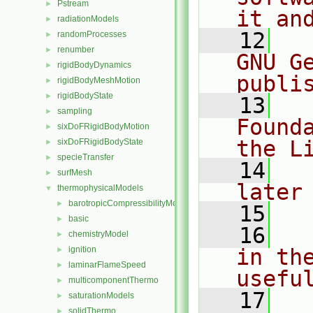
Pstream
►
it an
radiationModels
►
   12
  
randomProcesses
►
renumber
►
GNU G
rigidBodyDynamics
►
publi
rigidBodyMeshMotion
►
rigidBodyState
►
   13
  
sampling
►
Found
sixDoFRigidBodyMotion
►
the L
sixDoFRigidBodyState
►
specieTransfer
►
   14
  
surfMesh
►
later
thermophysicalModels
▼
barotropicCompressibilityModel
►
   15
basic
►
   16
  
chemistryModel
►
ignition
in the
►
laminarFlameSpeed
►
usefu
multicomponentThermo
►
   17
  
saturationModels
►
solidThermo
►