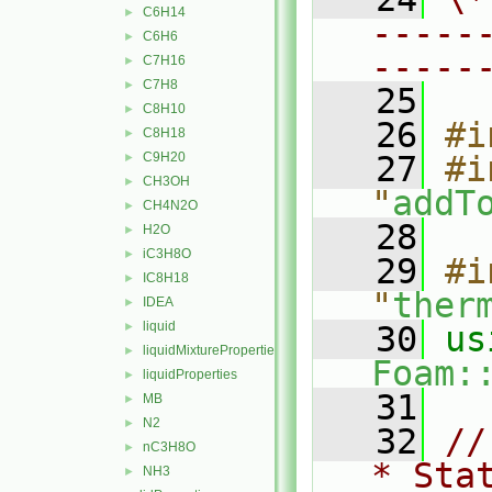
C6H14
►
-----
C6H6
►
-----
C7H16
►
C7H8
►
   25
C8H10
►
   26
#i
C8H18
►
C9H20
   27
#i
►
CH3OH
►
"
addT
CH4N2O
►
   28
H2O
►
iC3H8O
►
   29
#i
IC8H18
►
"
ther
IDEA
►
liquid
►
   30
liquidMixtureProperties
►
Foam:
liquidProperties
►
   31
MB
►
N2
►
   32
//
nC3H8O
►
* Sta
NH3
►