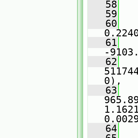
   58
   
   59
   
   60
   
0.224
   61
   
-9103
   62
   
51174
0),
   63
   
965.89
1.1621
0.002
   64
   