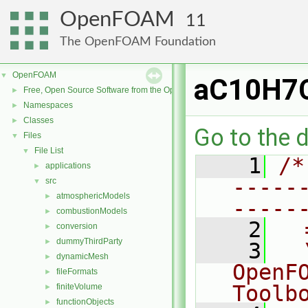
OpenFOAM
11
The OpenFOAM Foundation
OpenFOAM
▼
aC10H7
Free, Open Source Software from the OpenFOAM Foundation
►
Namespaces
►
Classes
►
Go to the d
Files
▼
File List
▼
    1
/*
applications
►
-----
src
▼
atmosphericModels
►
-----
combustionModels
►
    2
  
conversion
►
dummyThirdParty
►
    3
  
dynamicMesh
►
OpenF
fileFormats
►
Toolb
finiteVolume
►
functionObjects
►