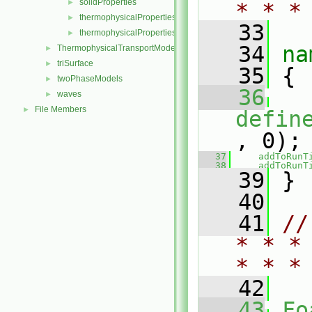
solidProperties
►
* * *
thermophysicalProperties
►
   33
thermophysicalPropertiesSelector
►
   34
na
ThermophysicalTransportModels
►
triSurface
►
   35
 {
twoPhaseModels
►
   36
waves
►
File Members
►
defin
, 0);
   37
addToRunT
   38
addToRunT
   39
 }
   40
   41
//
* * *
* * *
   42
   43
Fo