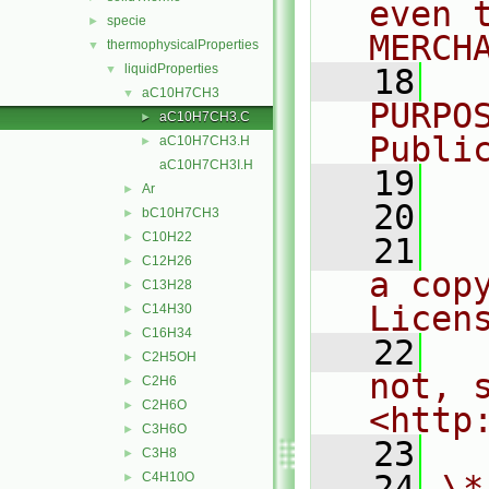
even 
specie
►
MERCH
thermophysicalProperties
▼
liquidProperties
▼
   18
  
aC10H7CH3
▼
PURPO
aC10H7CH3.C
►
Publi
aC10H7CH3.H
►
aC10H7CH3I.H
   19
  
Ar
►
   20
bC10H7CH3
►
C10H22
►
   21
  
C12H26
►
a cop
C13H28
►
Licen
C14H30
►
C16H34
►
   22
  
C2H5OH
►
not, s
C2H6
►
C2H6O
►
<http
C3H6O
►
   23
C3H8
►
   24
\*
C4H10O
►