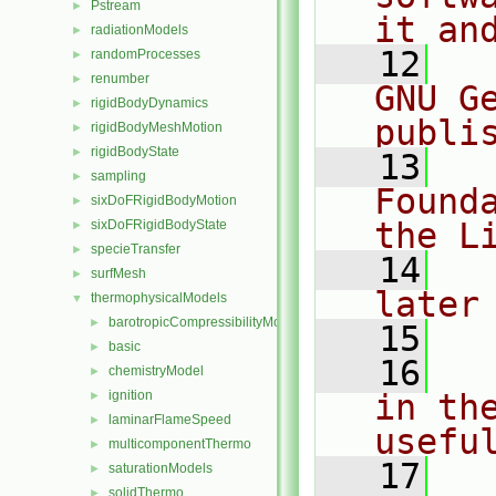
Pstream
►
it an
radiationModels
►
   12
  
randomProcesses
►
renumber
►
GNU G
rigidBodyDynamics
►
publi
rigidBodyMeshMotion
►
rigidBodyState
►
   13
  
sampling
►
Found
sixDoFRigidBodyMotion
►
the L
sixDoFRigidBodyState
►
specieTransfer
►
   14
  
surfMesh
►
later
thermophysicalModels
▼
barotropicCompressibilityModel
►
   15
basic
►
   16
  
chemistryModel
►
ignition
in the
►
laminarFlameSpeed
►
usefu
multicomponentThermo
►
   17
  
saturationModels
►
solidThermo
►