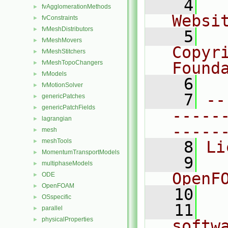
    4
  
fvAgglomerationMethods
►
Websi
fvConstraints
►
fvMeshDistributors
►
    5
  
fvMeshMovers
►
Copyr
fvMeshStitchers
►
fvMeshTopoChangers
Found
►
fvModels
►
    6
  
fvMotionSolver
►
    7
--
genericPatches
►
genericPatchFields
►
-----
lagrangian
►
-----
mesh
►
meshTools
►
    8
Li
MomentumTransportModels
►
    9
  
multiphaseModels
►
OpenF
ODE
►
OpenFOAM
►
   10
OSspecific
►
   11
  
parallel
►
physicalProperties
►
softw