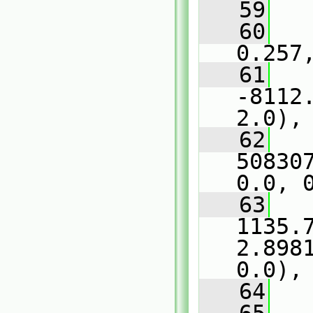
   59
   
   60
   
0.257
   61
   
-8112
2.0),
   62
   
50830
0.0, 
   63
   
1135.7
2.898
0.0),
   64
   