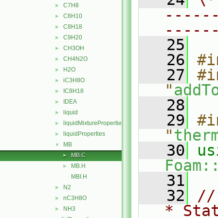
C7H8
►
-----
C8H10
►
-----
C8H18
►
C9H20
►
   25
CH3OH
►
   26
#i
CH4N2O
►
H2O
   27
#i
►
iC3H8O
►
"
addT
IC8H18
►
   28
IDEA
►
liquid
►
   29
#i
liquidMixtureProperties
►
"
ther
liquidProperties
►
MB
▼
   30
MB.C
►
Foam:
MB.H
►
   31
MBI.H
N2
►
   32
//
nC3H8O
►
* Sta
NH3
►