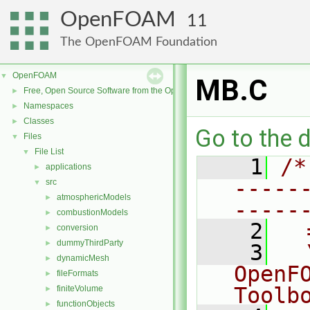
OpenFOAM
11
The OpenFOAM Foundation
OpenFOAM
▼
MB.C
Free, Open Source Software from the OpenFOAM Foundation
►
Namespaces
►
Classes
►
Go to the d
Files
▼
File List
▼
    1
/*
applications
►
-----
src
▼
atmosphericModels
►
-----
combustionModels
►
    2
  
conversion
►
dummyThirdParty
►
    3
  
dynamicMesh
►
OpenF
fileFormats
►
Toolb
finiteVolume
►
functionObjects
►