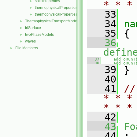
solidProperties
►
* * *
thermophysicalProperties
►
   33
thermophysicalPropertiesSelector
►
   34
na
ThermophysicalTransportModels
►
triSurface
►
   35
 {
twoPhaseModels
►
   36
waves
►
File Members
►
defin
   37
addToRunT
   38
addToRunT
   39
 }
   40
   41
//
* * *
* * *
   42
   43
Fo
   44
 :