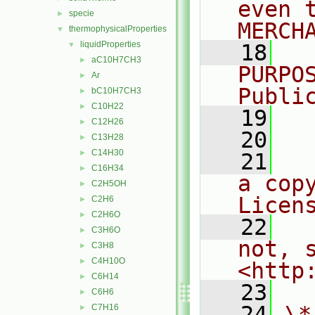
even 
specie
►
MERCH
thermophysicalProperties
▼
liquidProperties
▼
   18
  
aC10H7CH3
►
PURPO
Ar
►
Publi
bC10H7CH3
►
C10H22
►
   19
  
C12H26
►
   20
C13H28
►
C14H30
►
   21
  
C16H34
►
a cop
C2H5OH
►
Licen
C2H6
►
C2H6O
►
   22
  
C3H6O
►
not, s
C3H8
►
C4H10O
►
<http
C6H14
►
   23
C6H6
►
   24
\*
C7H16
►