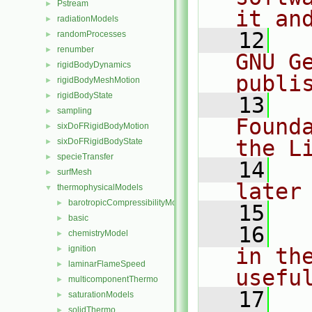
Pstream
►
it an
radiationModels
►
   12
  
randomProcesses
►
renumber
►
GNU G
rigidBodyDynamics
►
publi
rigidBodyMeshMotion
►
rigidBodyState
►
   13
  
sampling
►
Found
sixDoFRigidBodyMotion
►
the L
sixDoFRigidBodyState
►
specieTransfer
►
   14
  
surfMesh
►
later
thermophysicalModels
▼
barotropicCompressibilityModel
►
   15
basic
►
   16
  
chemistryModel
►
ignition
in the
►
laminarFlameSpeed
►
usefu
multicomponentThermo
►
   17
  
saturationModels
►
solidThermo
►