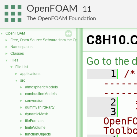
OpenFOAM
11
The OpenFOAM Foundation
OpenFOAM
▼
C8H10.
Free, Open Source Software from the OpenFOAM Foundation
►
Namespaces
►
Classes
►
Go to the d
Files
▼
File List
▼
    1
/*
applications
►
-----
src
▼
atmosphericModels
►
-----
combustionModels
►
    2
  
conversion
►
dummyThirdParty
►
    3
  
dynamicMesh
►
OpenF
fileFormats
►
Toolb
finiteVolume
►
functionObjects
►