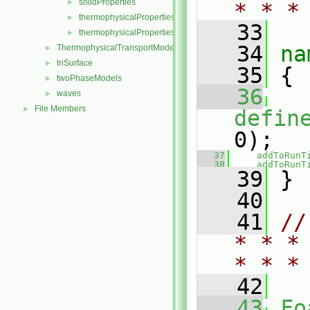
solidProperties
►
* * *
thermophysicalProperties
►
   33
thermophysicalPropertiesSelector
►
   34
na
ThermophysicalTransportModels
►
triSurface
►
   35
 {
twoPhaseModels
►
   36
waves
►
File Members
►
defin
0);
   37
addToRunT
   38
addToRunT
   39
 }
   40
   41
//
* * *
* * *
   42
   43
Fo