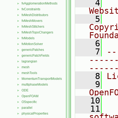
    4
  
fvAgglomerationMethods
►
Websi
fvConstraints
►
fvMeshDistributors
►
    5
  
fvMeshMovers
►
Copyr
fvMeshStitchers
►
fvMeshTopoChangers
Found
►
fvModels
►
    6
  
fvMotionSolver
►
    7
--
genericPatches
►
genericPatchFields
►
-----
lagrangian
►
-----
mesh
►
meshTools
►
    8
Li
MomentumTransportModels
►
    9
  
multiphaseModels
►
OpenF
ODE
►
OpenFOAM
►
   10
OSspecific
►
   11
  
parallel
►
physicalProperties
►
softw