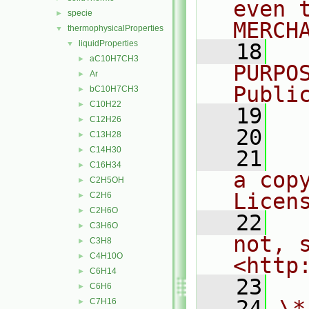
even 
specie
►
MERCH
thermophysicalProperties
▼
liquidProperties
▼
   18
  
aC10H7CH3
►
PURPO
Ar
►
Publi
bC10H7CH3
►
C10H22
►
   19
  
C12H26
►
   20
C13H28
►
C14H30
►
   21
  
C16H34
►
a cop
C2H5OH
►
Licen
C2H6
►
C2H6O
►
   22
  
C3H6O
►
not, s
C3H8
►
C4H10O
►
<http
C6H14
►
   23
C6H6
►
   24
\*
C7H16
►