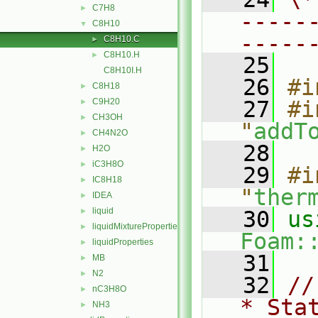
C7H8
►
-----
C8H10
▼
-----
C8H10.C
►
C8H10.H
►
   25
C8H10I.H
   26
#i
C8H18
►
C9H20
   27
#i
►
CH3OH
►
"
addT
CH4N2O
►
   28
H2O
►
iC3H8O
►
   29
#i
IC8H18
►
"
ther
IDEA
►
liquid
►
   30
liquidMixtureProperties
►
Foam:
liquidProperties
►
   31
MB
►
N2
►
   32
//
nC3H8O
►
* Sta
NH3
►