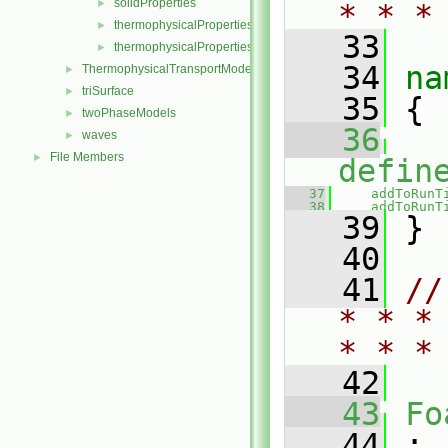
solidProperties
►
* * *
thermophysicalProperties
►
   33
thermophysicalPropertiesSelector
►
   34
na
ThermophysicalTransportModels
►
triSurface
►
   35
 {
twoPhaseModels
►
   36
waves
►
File Members
►
defin
   37
addToRunT
   38
addToRunT
   39
 }
   40
   41
//
* * *
* * *
   42
   43
Fo
   44
 :