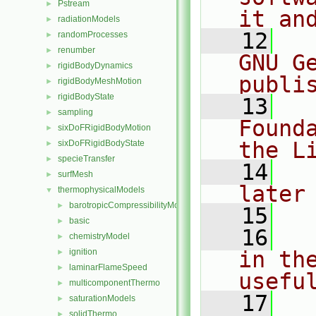
Pstream
►
it an
radiationModels
►
   12
  
randomProcesses
►
renumber
►
GNU G
rigidBodyDynamics
►
publi
rigidBodyMeshMotion
►
rigidBodyState
►
   13
  
sampling
►
Found
sixDoFRigidBodyMotion
►
the L
sixDoFRigidBodyState
►
specieTransfer
►
   14
  
surfMesh
►
later
thermophysicalModels
▼
barotropicCompressibilityModel
►
   15
basic
►
   16
  
chemistryModel
►
ignition
in the
►
laminarFlameSpeed
►
usefu
multicomponentThermo
►
   17
  
saturationModels
►
solidThermo
►