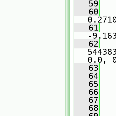
   59
   
   60
   
0.271
   61
   
-9.16
   62
   
54438
0.0, 
   63
   
   64
   
   65
   66
   
   67
   
   68
   