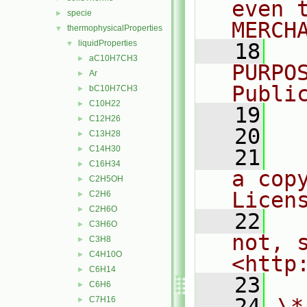
even 
specie
►
MERCH
thermophysicalProperties
▼
liquidProperties
▼
   18
  
aC10H7CH3
►
PURPO
Ar
►
Publi
bC10H7CH3
►
C10H22
►
   19
  
C12H26
►
   20
C13H28
►
C14H30
►
   21
  
C16H34
►
a cop
C2H5OH
►
Licen
C2H6
►
C2H6O
►
   22
  
C3H6O
►
not, s
C3H8
►
C4H10O
►
<http
C6H14
►
   23
C6H6
►
   24
\*
C7H16
►