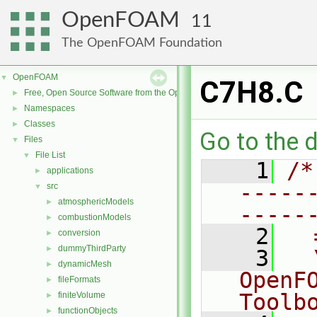
OpenFOAM
11
The OpenFOAM Foundation
OpenFOAM
▼
C7H8.C
Free, Open Source Software from the OpenFOAM Foundation
►
Namespaces
►
Classes
►
Go to the d
Files
▼
File List
▼
    1
/*
applications
►
-----
src
▼
atmosphericModels
►
-----
combustionModels
►
    2
  
conversion
►
dummyThirdParty
►
    3
  
dynamicMesh
►
OpenF
fileFormats
►
Toolb
finiteVolume
►
functionObjects
►