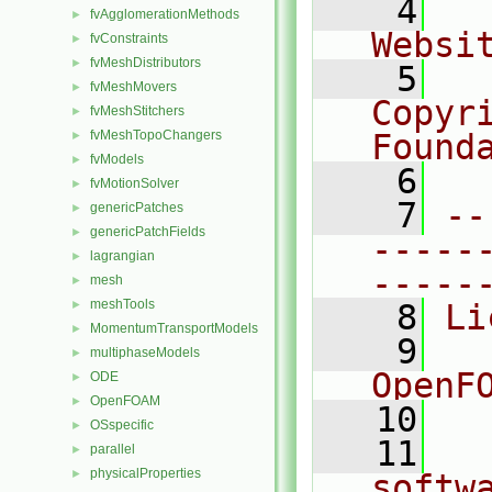
    4
  
fvAgglomerationMethods
►
Websi
fvConstraints
►
fvMeshDistributors
►
    5
  
fvMeshMovers
►
Copyr
fvMeshStitchers
►
fvMeshTopoChangers
Found
►
fvModels
►
    6
  
fvMotionSolver
►
    7
--
genericPatches
►
genericPatchFields
►
-----
lagrangian
►
-----
mesh
►
meshTools
►
    8
Li
MomentumTransportModels
►
    9
  
multiphaseModels
►
OpenF
ODE
►
OpenFOAM
►
   10
OSspecific
►
   11
  
parallel
►
physicalProperties
►
softw