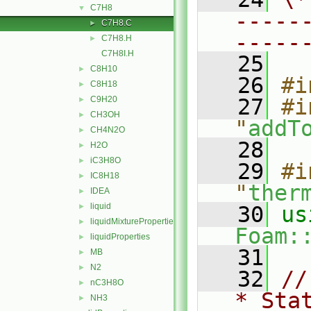
C7H8
▼
-----
C7H8.C
►
-----
C7H8.H
►
C7H8I.H
   25
C8H10
►
   26
#i
C8H18
►
C9H20
   27
#i
►
CH3OH
►
"
addT
CH4N2O
►
   28
H2O
►
iC3H8O
►
   29
#i
IC8H18
►
"
ther
IDEA
►
liquid
►
   30
liquidMixtureProperties
►
Foam:
liquidProperties
►
   31
MB
►
N2
►
   32
//
nC3H8O
►
* Sta
NH3
►