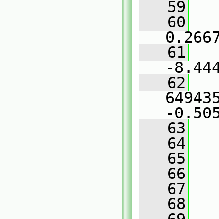
   59
   
   60
   
0.266
   61
   
-8.44
   62
   
649435
-0.50
   63
   
   64
   
   65
   66
   
   67
   
   68
   