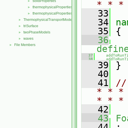
solidProperties
►
* * *
thermophysicalProperties
►
   33
thermophysicalPropertiesSelector
►
   34
na
ThermophysicalTransportModels
►
triSurface
►
   35
 {
twoPhaseModels
►
   36
waves
►
File Members
►
defin
   37
addToRunT
   38
addToRunT
   39
 }
   40
   41
//
* * *
* * *
   42
   43
Fo
   44
 :