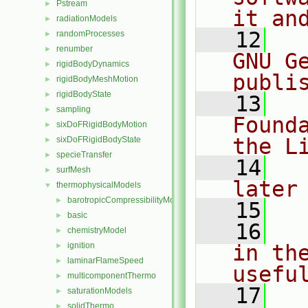
Pstream
►
it an
radiationModels
►
   12
  
randomProcesses
►
renumber
►
GNU G
rigidBodyDynamics
►
publi
rigidBodyMeshMotion
►
rigidBodyState
►
   13
  
sampling
►
Found
sixDoFRigidBodyMotion
►
the L
sixDoFRigidBodyState
►
specieTransfer
►
   14
  
surfMesh
►
later
thermophysicalModels
▼
barotropicCompressibilityModel
►
   15
basic
►
   16
  
chemistryModel
►
ignition
in the
►
laminarFlameSpeed
►
usefu
multicomponentThermo
►
   17
  
saturationModels
►
solidThermo
►