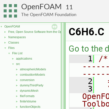
OpenFOAM
11
The OpenFOAM Foundation
OpenFOAM
▼
C6H6.C
Free, Open Source Software from the OpenFOAM Foundation
►
Namespaces
►
Classes
►
Go to the d
Files
▼
File List
▼
    1
/*
applications
►
-----
src
▼
atmosphericModels
►
-----
combustionModels
►
    2
  
conversion
►
dummyThirdParty
►
    3
  
dynamicMesh
►
OpenF
fileFormats
►
Toolb
finiteVolume
►
functionObjects
►