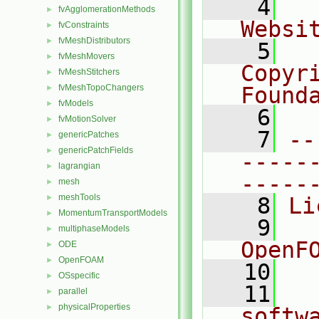
    4
  
fvAgglomerationMethods
►
Websi
fvConstraints
►
fvMeshDistributors
►
    5
  
fvMeshMovers
►
Copyr
fvMeshStitchers
►
fvMeshTopoChangers
Found
►
fvModels
►
    6
  
fvMotionSolver
►
    7
--
genericPatches
►
genericPatchFields
►
-----
lagrangian
►
-----
mesh
►
meshTools
►
    8
Li
MomentumTransportModels
►
    9
  
multiphaseModels
►
OpenF
ODE
►
OpenFOAM
►
   10
OSspecific
►
   11
  
parallel
►
physicalProperties
►
softw