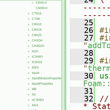
C6H6.H
►
-----
C6H6I.H
-----
C7H16
►
C7H8
►
   25
C8H10
►
   26
#i
C8H18
►
C9H20
   27
#i
►
CH3OH
►
"
addT
CH4N2O
►
   28
H2O
►
iC3H8O
►
   29
#i
IC8H18
►
"
ther
IDEA
►
liquid
►
   30
liquidMixtureProperties
►
Foam:
liquidProperties
►
   31
MB
►
N2
►
   32
//
nC3H8O
►
* Sta
NH3
►