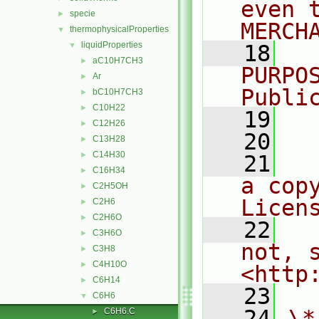
even 
specie
►
MERCH
thermophysicalProperties
▼
liquidProperties
▼
   18
  
aC10H7CH3
►
PURPO
Ar
►
Publi
bC10H7CH3
►
C10H22
►
   19
  
C12H26
►
   20
C13H28
►
C14H30
►
   21
  
C16H34
►
a cop
C2H5OH
►
Licen
C2H6
►
C2H6O
►
   22
  
C3H6O
►
not, s
C3H8
►
C4H10O
►
<http
C6H14
►
   23
C6H6
▼
   24
\*
C6H6.C
►