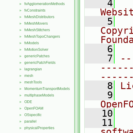
    4
  
fvAgglomerationMethods
►
Websi
fvConstraints
►
fvMeshDistributors
►
    5
  
fvMeshMovers
►
Copyr
fvMeshStitchers
►
fvMeshTopoChangers
Found
►
fvModels
►
    6
  
fvMotionSolver
►
    7
--
genericPatches
►
genericPatchFields
►
-----
lagrangian
►
-----
mesh
►
meshTools
►
    8
Li
MomentumTransportModels
►
    9
  
multiphaseModels
►
OpenF
ODE
►
OpenFOAM
►
   10
OSspecific
►
   11
  
parallel
►
physicalProperties
►
softw