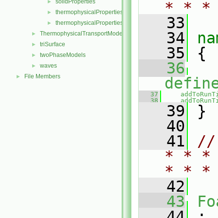
solidProperties
►
* * *
thermophysicalProperties
►
   33
thermophysicalPropertiesSelector
►
   34
na
ThermophysicalTransportModels
►
triSurface
►
   35
 {
twoPhaseModels
►
   36
waves
►
File Members
►
defin
   37
addToRunT
   38
addToRunT
   39
 }
   40
   41
//
* * *
* * *
   42
   43
Fo
   44
 :