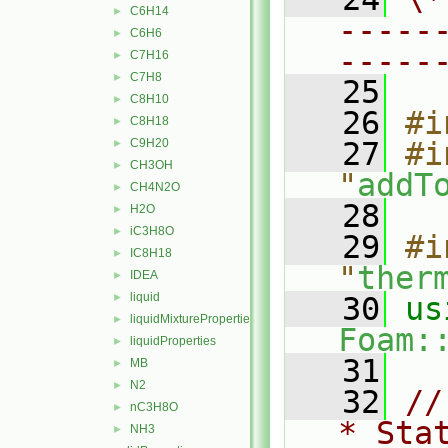
C6H14
►
-----
C6H6
►
-----
C7H16
►
C7H8
►
   25
C8H10
►
   26
#i
C8H18
►
C9H20
   27
#i
►
CH3OH
►
"
addT
CH4N2O
►
   28
H2O
►
iC3H8O
►
   29
#i
IC8H18
►
"
ther
IDEA
►
liquid
►
   30
liquidMixtureProperties
►
Foam:
liquidProperties
►
   31
MB
►
N2
►
   32
//
nC3H8O
►
* Sta
NH3
►