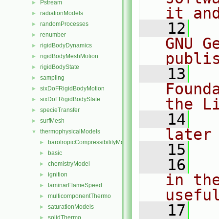
Pstream
►
it an
radiationModels
►
   12
  
randomProcesses
►
renumber
►
GNU G
rigidBodyDynamics
►
publi
rigidBodyMeshMotion
►
rigidBodyState
►
   13
  
sampling
►
Found
sixDoFRigidBodyMotion
►
the L
sixDoFRigidBodyState
►
specieTransfer
►
   14
  
surfMesh
►
later
thermophysicalModels
▼
barotropicCompressibilityModel
►
   15
basic
►
   16
  
chemistryModel
►
ignition
in the
►
laminarFlameSpeed
►
usefu
multicomponentThermo
►
   17
  
saturationModels
►
solidThermo
►