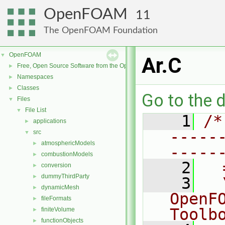
OpenFOAM
11
The OpenFOAM Foundation
OpenFOAM
▼
Ar.C
Free, Open Source Software from the OpenFOAM Foundation
►
Namespaces
►
Classes
►
Go to the d
Files
▼
File List
▼
    1
/*
applications
►
-----
src
▼
atmosphericModels
►
-----
combustionModels
►
    2
  
conversion
►
dummyThirdParty
►
    3
  
dynamicMesh
►
OpenF
fileFormats
►
Toolb
finiteVolume
►
functionObjects
►