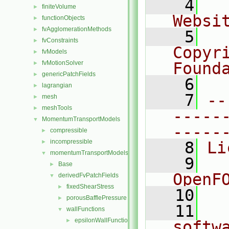
    4
  
finiteVolume
►
Websi
functionObjects
►
fvAgglomerationMethods
►
    5
  
fvConstraints
►
Copyr
fvModels
►
fvMotionSolver
Found
►
genericPatchFields
►
    6
  
lagrangian
►
    7
--
mesh
►
meshTools
►
-----
MomentumTransportModels
▼
-----
compressible
►
incompressible
►
    8
Li
momentumTransportModels
▼
    9
  
Base
►
OpenF
derivedFvPatchFields
▼
fixedShearStress
►
   10
porousBafflePressure
►
   11
  
wallFunctions
▼
epsilonWallFunctions
►
softw