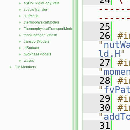
sixDoFRigidBodyState
►
-----
specieTransfer
►
-----
surfMesh
►
thermophysicalModels
►
   25
ThermophysicalTransportModels
►
   26
#i
topoChangerFvMesh
►
transportModels
"
nutW
►
triSurface
►
ld.H
"
twoPhaseModels
►
   27
#i
waves
►
File Members
►
"
mome
   28
#i
"
fvPa
   29
#i
   30
#i
"
addT
   31