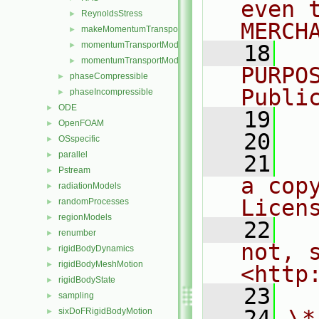
even 
ReynoldsStress
►
MERCH
makeMomentumTransportModel.H
►
momentumTransportModel.C
►
   18
  
momentumTransportModel.H
►
PURPO
phaseCompressible
►
Publi
phaseIncompressible
►
ODE
►
   19
  
OpenFOAM
►
   20
OSspecific
►
parallel
►
   21
  
Pstream
►
a cop
radiationModels
►
Licen
randomProcesses
►
regionModels
►
   22
  
renumber
►
not, s
rigidBodyDynamics
►
rigidBodyMeshMotion
►
<http
rigidBodyState
►
   23
sampling
►
   24
\*
sixDoFRigidBodyMotion
►