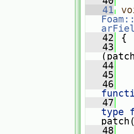
   40
   41
vo
Foam:
arFie
   42
 {
   43
(patc
   44
   
   45
   46
   
funct
   47
   
type 
patch
   48
   