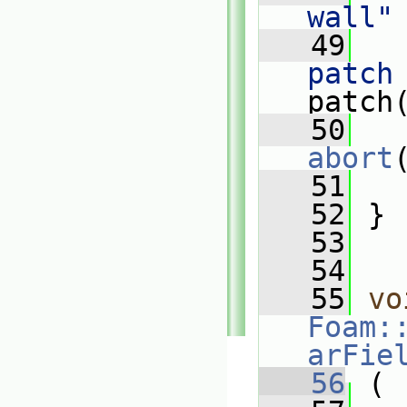
wall"
   49
   
patch
patch
   50
abort
   51
   
   52
 }
   53
   54
   55
vo
Foam:
arFie
   56
 (