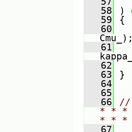
   57
   58
 ) 
   59
 {
   60
Cmu_)
   61
kappa
   62
   63
 }
   64
   65
   66
//
* * *
* * *
   67