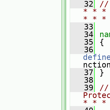
   32
//
* * *
* * *
   33
   34
na
   35
 {
   36
defin
nctio
   37
 }
   38
   39
//
Prote
* * *