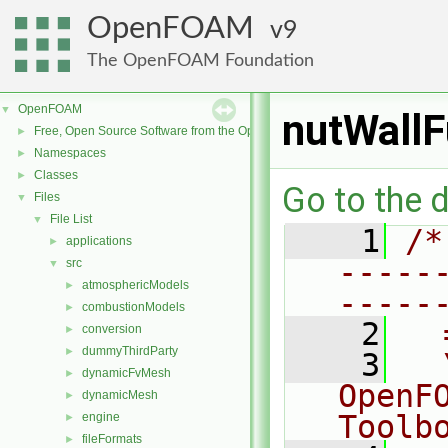
OpenFOAM
9
The OpenFOAM Foundation
OpenFOAM
▼
nutWallF
Free, Open Source Software from the OpenFOAM Foundation
►
Namespaces
►
Classes
►
Go to the d
Files
▼
File List
▼
    1
/*
applications
►
-----
src
▼
atmosphericModels
►
-----
combustionModels
►
    2
  
conversion
►
dummyThirdParty
►
    3
  
dynamicFvMesh
►
OpenF
dynamicMesh
►
Toolb
engine
►
fileFormats
►