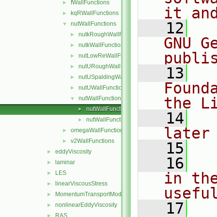
fWallFunctions
►
it an
kqRWallFunctions
►
   12
  
nutWallFunctions
▼
nutkRoughWallFunction
►
GNU G
nutkWallFunction
►
publi
nutLowReWallFunction
►
nutURoughWallFunction
►
   13
  
nutUSpaldingWallFunction
►
Found
nutUWallFunction
►
the L
nutWallFunction
▼
nutWallFunctionFvPatchScalarField.C
►
   14
  
nutWallFunctionFvPatchScalarField.H
►
later
omegaWallFunctions
►
v2WallFunctions
►
   15
eddyViscosity
►
   16
  
laminar
►
LES
in the
►
linearViscousStress
►
usefu
MomentumTransportModel
►
   17
  
nonlinearEddyViscosity
►
RAS
►