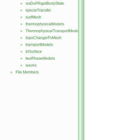
sixDoFRigidBodyState
►
specieTransfer
►
surfMesh
►
thermophysicalModels
►
ThermophysicalTransportModels
►
topoChangerFvMesh
►
transportModels
►
triSurface
►
twoPhaseModels
►
waves
►
File Members
►