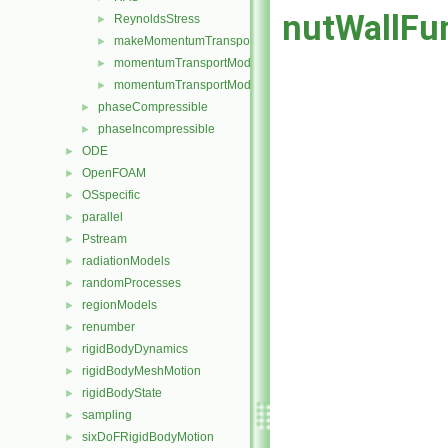
nutWallFu
ReynoldsStress
►
makeMomentumTransportModel.H
►
momentumTransportModel.C
►
momentumTransportModel.H
►
phaseCompressible
►
phaseIncompressible
►
ODE
►
OpenFOAM
►
OSspecific
►
parallel
►
Pstream
►
radiationModels
►
randomProcesses
►
regionModels
►
renumber
►
rigidBodyDynamics
►
rigidBodyMeshMotion
►
rigidBodyState
►
sampling
►
sixDoFRigidBodyMotion
►