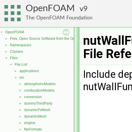
OpenFOAM
9
The OpenFOAM Foundation
OpenFOAM
▼
nutWallF
Free, Open Source Software from the OpenFOAM Foundation
►
Namespaces
►
File Ref
Classes
►
Files
▼
File List
▼
Include de
applications
►
src
▼
nutWallFun
atmosphericModels
►
combustionModels
►
conversion
►
dummyThirdParty
►
dynamicFvMesh
►
dynamicMesh
►
engine
►
fileFormats
►