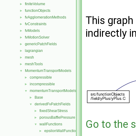
finiteVolume
►
functionObjects
►
This graph 
fvAgglomerationMethods
►
fvConstraints
►
indirectly i
fvModels
►
fvMotionSolver
►
genericPatchFields
►
lagrangian
►
mesh
►
meshTools
►
MomentumTransportModels
▼
compressible
►
incompressible
►
momentumTransportModels
▼
Base
►
derivedFvPatchFields
▼
fixedShearStress
►
porousBafflePressure
►
Go to the s
wallFunctions
▼
epsilonWallFunctions
►