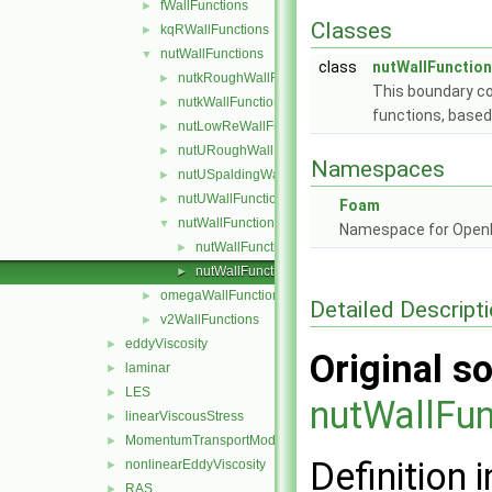
fWallFunctions
►
Classes
kqRWallFunctions
►
nutWallFunctions
▼
class
nutWallFunction
nutkRoughWallFunction
►
This boundary co
nutkWallFunction
►
functions, based
nutLowReWallFunction
►
nutURoughWallFunction
►
Namespaces
nutUSpaldingWallFunction
►
nutUWallFunction
►
Foam
nutWallFunction
▼
Namespace for Ope
nutWallFunctionFvPatchScalarField.C
►
nutWallFunctionFvPatchScalarField.H
►
omegaWallFunctions
►
Detailed Descript
v2WallFunctions
►
eddyViscosity
►
Original so
laminar
►
LES
►
nutWallFun
linearViscousStress
►
MomentumTransportModel
►
Definition i
nonlinearEddyViscosity
►
RAS
►