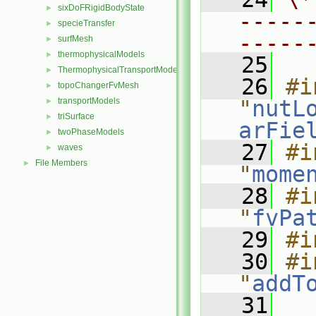
sixDoFRigidBodyState
►
-----
specieTransfer
►
-----
surfMesh
►
thermophysicalModels
►
   25
ThermophysicalTransportModels
►
   26
#i
topoChangerFvMesh
►
transportModels
"
nutL
►
triSurface
►
arFie
twoPhaseModels
►
   27
#i
waves
►
File Members
►
"
mome
   28
#i
"
fvPa
   29
#i
   30
#i
"
addT
   31