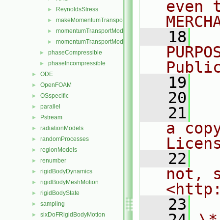
even 
ReynoldsStress
►
MERCH
makeMomentumTransportModel.H
►
momentumTransportModel.C
►
   18
  
momentumTransportModel.H
►
PURPO
phaseCompressible
►
Publi
phaseIncompressible
►
ODE
►
   19
  
OpenFOAM
►
   20
OSspecific
►
parallel
►
   21
  
Pstream
►
a cop
radiationModels
►
Licen
randomProcesses
►
regionModels
►
   22
  
renumber
►
not, s
rigidBodyDynamics
►
rigidBodyMeshMotion
►
<http
rigidBodyState
►
   23
sampling
►
   24
\*
sixDoFRigidBodyMotion
►