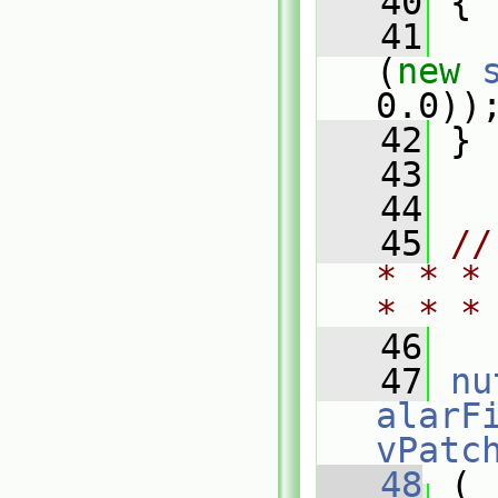
   40
{
   41
(
new
0.0))
   42
 }
   43
   44
   45
//
* * *
* * *
   46
   47
nu
alarF
vPatc
   48
 (