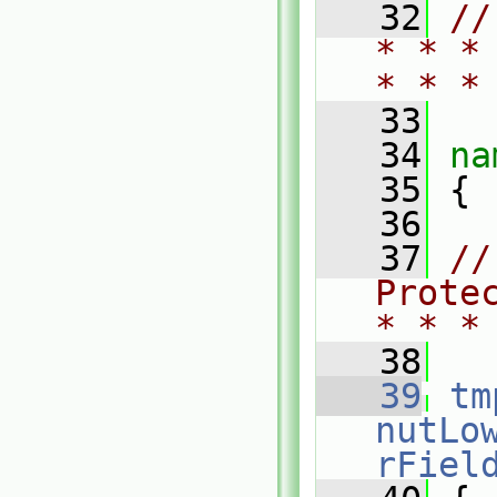
   32
//
* * *
* * *
   33
   34
na
   35
 {
   36
   37
//
Prote
* * *
   38
   39
tm
nutLo
rFiel