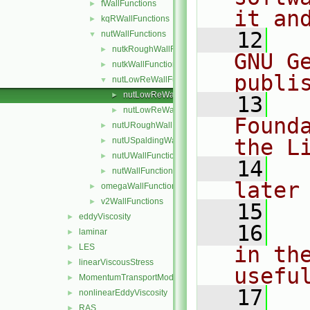
fWallFunctions
►
it an
kqRWallFunctions
►
   12
  
nutWallFunctions
▼
nutkRoughWallFunction
►
GNU G
nutkWallFunction
►
publi
nutLowReWallFunction
▼
nutLowReWallFunctionFvPatchScalarField.C
►
   13
  
nutLowReWallFunctionFvPatchScalarField.H
►
Found
nutURoughWallFunction
►
the L
nutUSpaldingWallFunction
►
nutUWallFunction
►
   14
  
nutWallFunction
►
later
omegaWallFunctions
►
v2WallFunctions
►
   15
eddyViscosity
►
   16
  
laminar
►
LES
in the
►
linearViscousStress
►
usefu
MomentumTransportModel
►
   17
  
nonlinearEddyViscosity
►
RAS
►