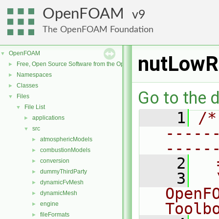
OpenFOAM
9
The OpenFOAM Foundation
OpenFOAM
▼
nutLowRe
Free, Open Source Software from the OpenFOAM Foundation
►
Namespaces
►
Classes
►
Go to the d
Files
▼
File List
▼
    1
/*
applications
►
-----
src
▼
atmosphericModels
►
-----
combustionModels
►
    2
  
conversion
►
dummyThirdParty
►
    3
  
dynamicFvMesh
►
OpenF
dynamicMesh
►
Toolb
engine
►
fileFormats
►