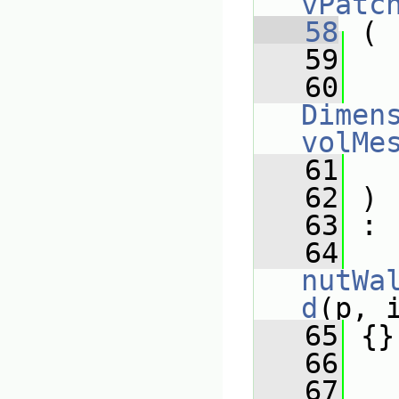
vPatc
   58
 (
   59
   60
Dimens
volMe
   61
   62
 )
   63
 :
   64
nutWa
d
(p, 
   65
 {}
   66
   67