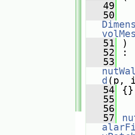
   49
   50
Dimens
volMe
   51
 )
   52
 :
   53
nutWa
d
(p, 
   54
 {}
   55
   56
   57
nu
alarF