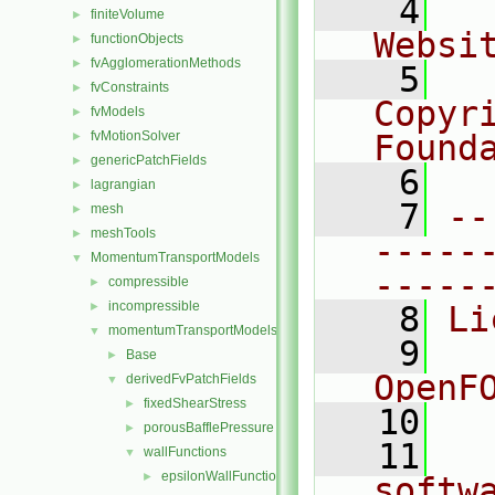
    4
  
finiteVolume
►
Websi
functionObjects
►
fvAgglomerationMethods
►
    5
  
fvConstraints
►
Copyr
fvModels
►
fvMotionSolver
Found
►
genericPatchFields
►
    6
  
lagrangian
►
    7
--
mesh
►
meshTools
►
-----
MomentumTransportModels
▼
-----
compressible
►
incompressible
►
    8
Li
momentumTransportModels
▼
    9
  
Base
►
OpenF
derivedFvPatchFields
▼
fixedShearStress
►
   10
porousBafflePressure
►
   11
  
wallFunctions
▼
epsilonWallFunctions
►
softw