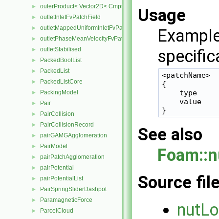
outerProduct< Vector2D< Cmpt >, Vector2D< Cmpt > >
►
Usage
outletInletFvPatchField
►
outletMappedUniformInletFvPatchField
►
Example
outletPhaseMeanVelocityFvPatchVectorField
►
outletStabilised
►
specific
PackedBoolList
►
PackedList
►
<patchName>

PackedListCore
►
{

    type     
PackingModel
►
    value    
Pair
►
PairCollision
►
PairCollisionRecord
►
See also
pairGAMGAgglomeration
►
PairModel
►
Foam::n
pairPatchAgglomeration
►
pairPotential
►
Source fil
pairPotentialList
►
PairSpringSliderDashpot
►
ParamagneticForce
►
nutLo
ParcelCloud
►