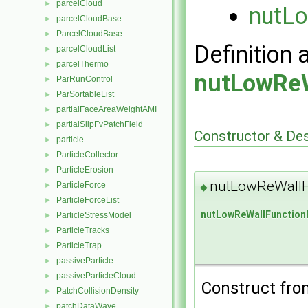
parcelCloud
►
nutLo
parcelCloudBase
►
ParcelCloudBase
►
Definition 
parcelCloudList
►
parcelThermo
►
nutLowReW
ParRunControl
►
ParSortableList
►
partialFaceAreaWeightAMI
►
partialSlipFvPatchField
►
Constructor & De
particle
►
ParticleCollector
►
ParticleErosion
►
nutLowReWallF
ParticleForce
►
◆
ParticleForceList
►
nutLowReWallFunction
ParticleStressModel
►
ParticleTracks
►
ParticleTrap
►
passiveParticle
►
passiveParticleCloud
►
Construct from
PatchCollisionDensity
►
patchDataWave
►