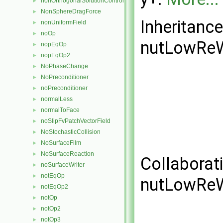
nonOrthogonalSolutionControl
►
NonSphereDragForce
►
Inheritanc
nonUniformField
►
noOp
►
nutLowReW
nopEqOp
►
nopEqOp2
►
NoPhaseChange
►
NoPreconditioner
►
noPreconditioner
►
normalLess
►
normalToFace
►
noSlipFvPatchVectorField
►
NoStochasticCollision
►
NoSurfaceFilm
►
NoSurfaceReaction
►
Collaborat
noSurfaceWriter
►
notEqOp
►
nutLowReW
notEqOp2
►
notOp
►
notOp2
►
notOp3
►