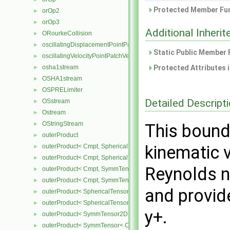
Protected Member Fun
orOp2
►
orOp3
►
Additional Inher
ORourkeCollision
►
oscillatingDisplacementPointPatchVectorField
►
Static Public Member 
oscillatingVelocityPointPatchVectorField
►
osha1stream
Protected Attributes 
►
OSHA1stream
►
OSPRELimiter
►
Detailed Descript
OSstream
►
Ostream
►
OStringStream
►
This bound
outerProduct
►
kinematic v
outerProduct< Cmpt, SphericalTensor2D< Cmpt > >
►
outerProduct< Cmpt, SphericalTensor< Cmpt > >
►
Reynolds n
outerProduct< Cmpt, SymmTensor2D< Cmpt > >
►
outerProduct< Cmpt, SymmTensor< Cmpt > >
►
and provid
outerProduct< SphericalTensor2D< Cmpt >, Cmpt >
►
outerProduct< SphericalTensor< Cmpt >, Cmpt >
►
y+.
outerProduct< SymmTensor2D< Cmpt >, Cmpt >
►
outerProduct< SymmTensor< Cmpt >, Cmpt >
►