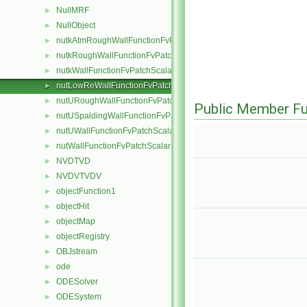
NullMRF
►
NullObject
►
nutkAtmRoughWallFunctionFvPatchScalarField
►
nutkRoughWallFunctionFvPatchScalarField
►
nutkWallFunctionFvPatchScalarField
►
nutLowReWallFunctionFvPatchScalarField
►
nutURoughWallFunctionFvPatchScalarField
►
Public Member Fu
nutUSpaldingWallFunctionFvPatchScalarField
►
nutUWallFunctionFvPatchScalarField
►
nutWallFunctionFvPatchScalarField
►
NVDTVD
►
NVDVTVDV
►
objectFunction1
►
objectHit
►
objectMap
►
objectRegistry
►
OBJstream
►
ode
►
ODESolver
►
ODESystem
►