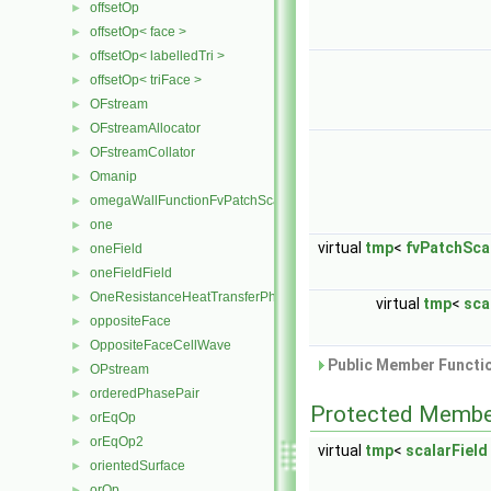
offsetOp
►
offsetOp< face >
►
offsetOp< labelledTri >
►
offsetOp< triFace >
►
OFstream
►
OFstreamAllocator
►
OFstreamCollator
►
Omanip
►
omegaWallFunctionFvPatchScalarField
►
one
►
virtual
tmp
<
fvPatchSca
oneField
►
oneFieldField
►
OneResistanceHeatTransferPhaseSystem
►
virtual
tmp
<
sca
oppositeFace
►
OppositeFaceCellWave
►
Public Member Functio
OPstream
►
orderedPhasePair
►
Protected Membe
orEqOp
►
orEqOp2
►
virtual
tmp
<
scalarField
orientedSurface
►
orOp
►