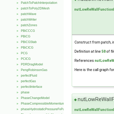
PatchToPatchInterpolation
►
patchToPoly2DMesh
►
nutLowReWallFunction
patchWave
►
patchWriter
►
patchZones
►
PBiCCCG
►
PBiCG
►
PBiCGStab
Construct from patch, in
►
PBiCICG
►
Definition at line
58
of fi
PCG
►
PCICG
►
References
nutLowReWa
PDRDragModel
►
Here is the call graph fo
PengRobinsonGas
►
perfectFluid
►
perfectGas
►
perfectInterface
►
phase
►
nutLowReWallF
PhaseChangeModel
►
◆
PhaseCompressibleMomentumTransportModel
►
phaseHydrostaticPressureFvPatchScalarField
nutLowReWallFunction
►