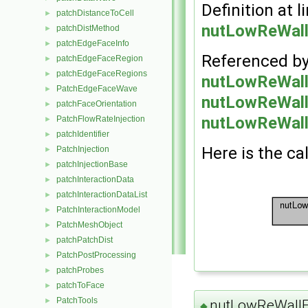
Definition at l
patchDistanceToCell
►
nutLowReWall
patchDistMethod
►
patchEdgeFaceInfo
►
Referenced b
patchEdgeFaceRegion
►
patchEdgeFaceRegions
►
nutLowReWallF
PatchEdgeFaceWave
►
nutLowReWallF
patchFaceOrientation
►
nutLowReWall
PatchFlowRateInjection
►
patchIdentifier
►
Here is the cal
PatchInjection
►
patchInjectionBase
►
patchInteractionData
►
patchInteractionDataList
►
PatchInteractionModel
►
PatchMeshObject
►
patchPatchDist
►
PatchPostProcessing
►
patchProbes
►
patchToFace
►
PatchTools
►
nutLowReWallF
◆