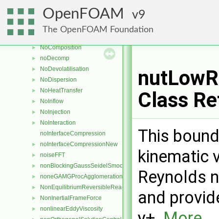
NoBinaryCollision
►
OpenFOAM
9
NoBreakup
►
noChemistrySolver
►
The OpenFOAM Foundation
NoCollision
►
NoComposition
►
noDecomp
►
NoDevolatilisation
►
nutLowRe
NoDispersion
►
NoHeatTransfer
►
Class Re
NoInflow
►
NoInjection
►
NoInteraction
►
This bound
noInterfaceCompression
noInterfaceCompressionNew
►
kinematic v
noiseFFT
►
nonBlockingGaussSeidelSmoother
►
Reynolds n
noneGAMGProcAgglomeration
►
NonEquilibriumReversibleReaction
►
and provid
NonInertialFrameForce
►
nonlinearEddyViscosity
►
y+.
More...