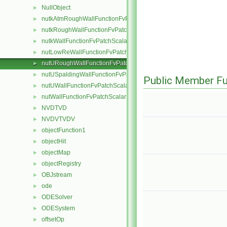
NullObject
►
nutkAtmRoughWallFunctionFvPatchScalarField
►
nutkRoughWallFunctionFvPatchScalarField
►
nutkWallFunctionFvPatchScalarField
►
nutLowReWallFunctionFvPatchScalarField
►
nutURoughWallFunctionFvPatchScalarField
►
nutUSpaldingWallFunctionFvPatchScalarField
►
Public Member Fu
nutUWallFunctionFvPatchScalarField
►
nutWallFunctionFvPatchScalarField
►
NVDTVD
►
NVDVTVDV
►
objectFunction1
►
objectHit
►
objectMap
►
objectRegistry
►
OBJstream
►
ode
►
ODESolver
►
ODESystem
►
offsetOp
►