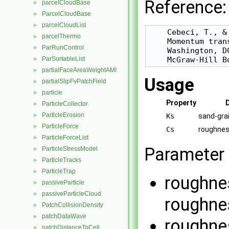
Reference:
parcelCloudBase
►
ParcelCloudBase
►
parcelCloudList
►
    Cebeci, T., &
parcelThermo
►
    Momentum tran
ParRunControl
►
    Washington, D
ParSortableList
►
partialFaceAreaWeightAMI
►
Usage
partialSlipFvPatchField
►
particle
►
Property
ParticleCollector
►
ParticleErosion
►
Ks
sand-gra
ParticleForce
►
Cs
roughnes
ParticleForceList
►
Parameter
ParticleStressModel
►
ParticleTracks
►
ParticleTrap
►
roughnes
passiveParticle
►
passiveParticleCloud
►
roughne
PatchCollisionDensity
►
patchDataWave
►
roughnes
patchDistanceToCell
►