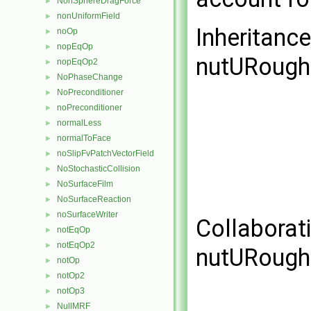
NonSphereDragForce
►
nonUniformField
►
Inheritanc
noOp
►
nopEqOp
►
nutURoughW
nopEqOp2
►
NoPhaseChange
►
NoPreconditioner
►
noPreconditioner
►
normalLess
►
normalToFace
►
noSlipFvPatchVectorField
►
NoStochasticCollision
►
NoSurfaceFilm
►
NoSurfaceReaction
►
noSurfaceWriter
►
Collaborat
notEqOp
►
notEqOp2
►
nutURoughW
notOp
►
notOp2
►
notOp3
►
NullMRF
►