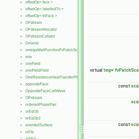
offsetOp< face >
►
offsetOp< labelledTri >
►
offsetOp< triFace >
►
OFstream
►
OFstreamAllocator
►
OFstreamCollator
►
Omanip
►
omegaWallFunctionFvPatchScalarField
►
one
►
oneField
►
virtual
tmp
<
fvPatchSca
oneFieldField
►
OneResistanceHeatTransferPhaseSystem
►
oppositeFace
►
const
sca
OppositeFaceCellWave
►
OPstream
►
sca
orderedPhasePair
►
orEqOp
►
orEqOp2
►
const
sca
orientedSurface
►
orOp
►
orOp2
►