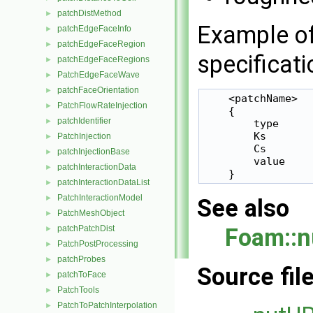
patchDistMethod
►
Example of
patchEdgeFaceInfo
►
patchEdgeFaceRegion
►
specificati
patchEdgeFaceRegions
►
PatchEdgeFaceWave
►
patchFaceOrientation
►
    <patchName>

PatchFlowRateInjection
►
    {

patchIdentifier
►
        type     
        Ks       
PatchInjection
►
        Cs       
patchInjectionBase
►
        value    
patchInteractionData
►
    }
patchInteractionDataList
►
PatchInteractionModel
►
See also
PatchMeshObject
►
patchPatchDist
Foam::n
►
PatchPostProcessing
►
patchProbes
►
Source fil
patchToFace
►
PatchTools
►
PatchToPatchInterpolation
►