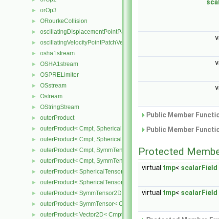
sca
orOp3
►
ORourkeCollision
►
oscillatingDisplacementPointPatchVectorField
►
v
oscillatingVelocityPointPatchVectorField
►
osha1stream
►
v
OSHA1stream
►
OSPRELimiter
►
OSstream
►
v
Ostream
►
OStringStream
►
Public Member Functio
outerProduct
►
outerProduct< Cmpt, SphericalTensor2D< Cmpt > >
►
Public Member Functio
outerProduct< Cmpt, SphericalTensor< Cmpt > >
►
Protected Membe
outerProduct< Cmpt, SymmTensor2D< Cmpt > >
►
outerProduct< Cmpt, SymmTensor< Cmpt > >
►
virtual
tmp
<
scalarField
outerProduct< SphericalTensor2D< Cmpt >, Cmpt >
►
outerProduct< SphericalTensor< Cmpt >, Cmpt >
►
virtual
tmp
<
scalarField
outerProduct< SymmTensor2D< Cmpt >, Cmpt >
►
outerProduct< SymmTensor< Cmpt >, Cmpt >
►
outerProduct< Vector2D< Cmpt >, Vector2D< Cmpt > >
►