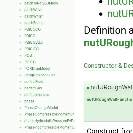
nutUR
patchToPoly2DMesh
►
patchWave
nutUR
►
patchWriter
►
patchZones
►
Definition 
PBiCCCG
►
PBiCG
►
nutURough
PBiCGStab
►
PBiCICG
►
PCG
►
PCICG
►
Constructor & De
PDRDragModel
►
PengRobinsonGas
►
perfectFluid
►
nutURoughWall
◆
perfectGas
►
perfectInterface
►
nutURoughWallFunctio
phase
►
PhaseChangeModel
►
PhaseCompressibleMomentumTransportModel
►
phaseHydrostaticPressureFvPatchScalarField
►
PhaseIncompressibleMomentumTransportModel
►
Construct from