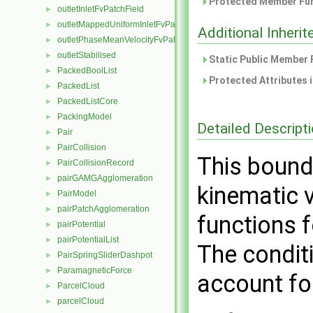
Protected Member Fun
outletInletFvPatchField
►
outletMappedUniformInletFvPatchField
►
Additional Inher
outletPhaseMeanVelocityFvPatchVectorField
►
outletStabilised
►
Static Public Member 
PackedBoolList
►
Protected Attributes 
PackedList
►
PackedListCore
►
PackingModel
►
Detailed Descript
Pair
►
PairCollision
►
This bound
PairCollisionRecord
►
pairGAMGAgglomeration
►
kinematic 
PairModel
►
pairPatchAgglomeration
►
functions f
pairPotential
►
pairPotentialList
►
The condit
PairSpringSliderDashpot
►
ParamagneticForce
►
account fo
ParcelCloud
►
parcelCloud
►