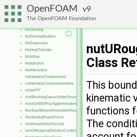
NoBreakup
►
OpenFOAM
9
noChemistrySolver
►
NoCollision
►
The OpenFOAM Foundation
NoComposition
►
noDecomp
►
NoDevolatilisation
►
NoDispersion
►
nutURoug
NoHeatTransfer
►
NoInflow
►
Class Re
NoInjection
►
NoInteraction
►
noInterfaceCompression
This bound
noInterfaceCompressionNew
►
noiseFFT
►
kinematic 
nonBlockingGaussSeidelSmoother
►
noneGAMGProcAgglomeration
►
functions f
NonEquilibriumReversibleReaction
►
NonInertialFrameForce
►
The condit
nonlinearEddyViscosity
►
nonOrthogonalSolutionControl
►
account fo