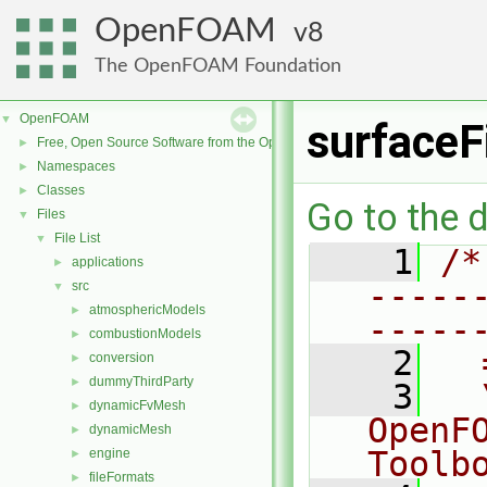
OpenFOAM
8
The OpenFOAM Foundation
OpenFOAM
▼
surfaceF
Free, Open Source Software from the OpenFOAM Foundation
►
Namespaces
►
Classes
►
Go to the d
Files
▼
File List
▼
    1
/*
applications
►
-----
src
▼
atmosphericModels
►
-----
combustionModels
►
    2
  
conversion
►
dummyThirdParty
►
    3
  
dynamicFvMesh
►
OpenF
dynamicMesh
►
Toolb
engine
►
fileFormats
►