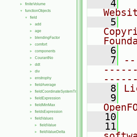
    4
  
finiteVolume
►
Websi
functionObjects
▼
field
▼
    5
  
add
►
Copyr
age
►
blendingFactor
Found
►
comfort
►
    6
  
components
►
    7
--
CourantNo
►
ddt
►
-----
div
►
-----
enstrophy
►
fieldAverage
►
    8
Li
fieldCoordinateSystemTransform
►
    9
  
fieldExpression
►
OpenF
fieldMinMax
►
fieldsExpression
►
   10
fieldValues
▼
   11
  
fieldValue
►
fieldValueDelta
►
softw