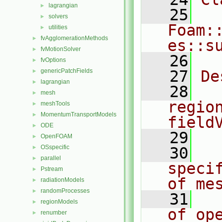
lagrangian
►
   25
solvers
►
Foam:
utilities
►
fvAgglomerationMethods
►
es::s
fvMotionSolver
►
   26
fvOptions
►
genericPatchFields
   27
De
►
lagrangian
►
   28
  
mesh
►
region
meshTools
►
MomentumTransportModels
►
field
ODE
►
   29
OpenFOAM
►
OSspecific
►
   30
  
parallel
►
speci
Pstream
►
of me
radiationModels
►
randomProcesses
►
   31
  
regionModels
►
of op
renumber
►