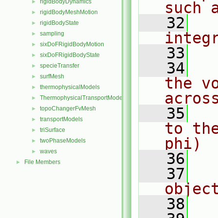
rigidBodyDynamics
►
such 
rigidBodyMeshMotion
►
   32
  
rigidBodyState
►
integ
sampling
►
sixDoFRigidBodyMotion
►
   33
sixDoFRigidBodyState
►
   34
  
specieTransfer
►
surfMesh
►
the vo
thermophysicalModels
►
acros
ThermophysicalTransportModels
►
   35
  
topoChangerFvMesh
►
transportModels
►
to th
triSurface
►
phi)
twoPhaseModels
►
waves
►
   36
File Members
►
   37
  
objec
   38
  