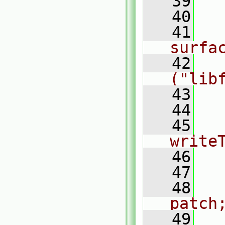
   39
  
   40
  
   41
    
surfa
   42
    
("lib
   43
   44
  
   45
  
write
   46
  
   47
   48
   
patch
   49
    