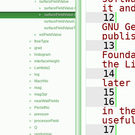
surfaceFieldValue
▼
it an
surfaceFieldValue.C
►
   12
  
surfaceFieldValue.H
►
surfaceFieldValueI.H
GNU G
surfaceFieldValueTemplates.C
publi
volFieldValue
►
flowType
►
   13
  
grad
►
Found
histogram
►
the L
interfaceHeight
►
Lambda2
►
   14
  
log
►
later
MachNo
►
mag
►
   15
magSqr
►
   16
  
nearWallFields
►
PecletNo
in the
►
pressure
►
usefu
processorField
►
   17
  
Q
►
randomise
►