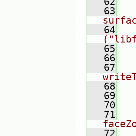
   62
  
   63
    
surfa
   64
    
("lib
   65
   66
  
   67
  
write
   68
  
   69
   70
  
   71
   
faceZ
   72
  