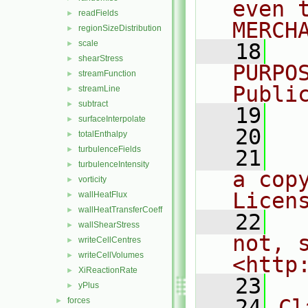
even 
readFields
►
MERCH
regionSizeDistribution
►
scale
►
   18
  
shearStress
►
PURPO
streamFunction
►
Publi
streamLine
►
subtract
►
   19
  
surfaceInterpolate
►
   20
totalEnthalpy
►
turbulenceFields
►
   21
  
turbulenceIntensity
►
a cop
vorticity
►
Licen
wallHeatFlux
►
wallHeatTransferCoeff
►
   22
  
wallShearStress
►
not, s
writeCellCentres
►
writeCellVolumes
►
<http
XiReactionRate
►
   23
yPlus
►
   24
Cl
forces
►