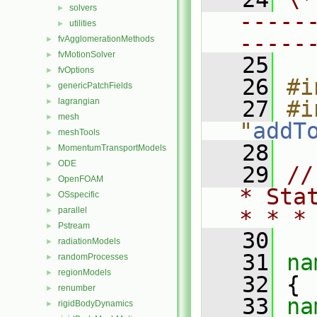
solvers
►
-----
utilities
►
-----
fvAgglomerationMethods
►
fvMotionSolver
►
   25
fvOptions
►
   26
#i
genericPatchFields
►
lagrangian
   27
#i
►
mesh
►
"
addT
meshTools
►
   28
MomentumTransportModels
►
ODE
►
   29
//
OpenFOAM
►
* Sta
OSspecific
►
parallel
►
* * *
Pstream
►
   30
radiationModels
►
   31
na
randomProcesses
►
regionModels
►
   32
 {
renumber
►
   33
na
rigidBodyDynamics
►