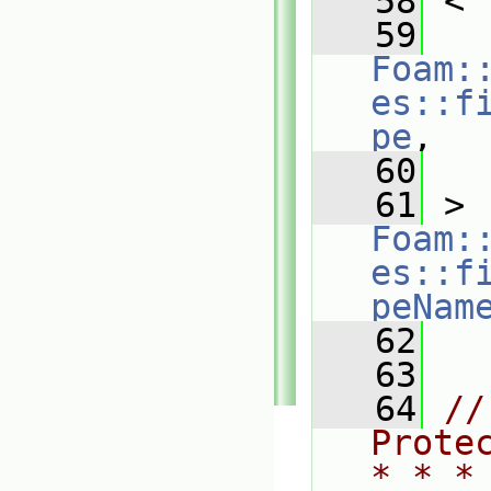
   58
 <
   59
Foam:
es::f
pe
,
   60
   
   61
 > 
Foam:
es::f
peNam
   62
   63
   64
//
Prote
* * *