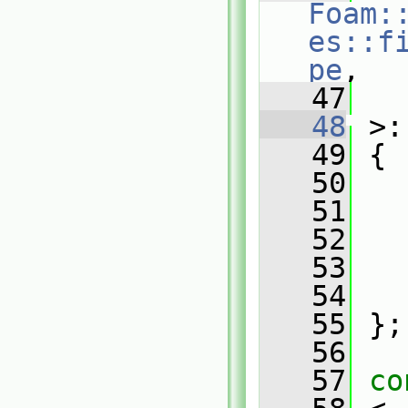
Foam:
es::f
pe
,
   47
   
   48
 >:
   49
 {
   50
   51
   52
   53
   54
   55
 };
   56
   57
co