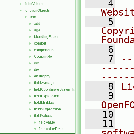
    4
  
finiteVolume
►
Websi
functionObjects
▼
field
▼
    5
  
add
►
Copyr
age
►
blendingFactor
Found
►
comfort
►
    6
  
components
►
    7
--
CourantNo
►
ddt
►
-----
div
►
-----
enstrophy
►
fieldAverage
►
    8
Li
fieldCoordinateSystemTransform
►
    9
  
fieldExpression
►
OpenF
fieldMinMax
►
fieldsExpression
►
   10
fieldValues
▼
   11
  
fieldValue
►
fieldValueDelta
▼
softw