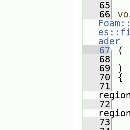
   65
   66
vo
Foam:
es::f
ader
   67
 (
   68
   69
 )
   70
 {
   71
regio
   72
regio
   73