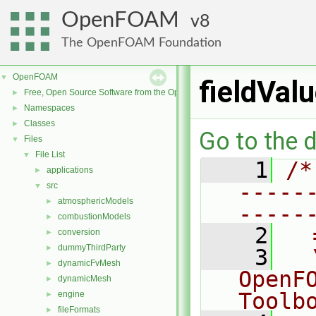
OpenFOAM
8
The OpenFOAM Foundation
OpenFOAM
▼
fieldVal
Free, Open Source Software from the OpenFOAM Foundation
►
Namespaces
►
Classes
►
Go to the d
Files
▼
File List
▼
    1
/*
applications
►
-----
src
▼
atmosphericModels
►
-----
combustionModels
►
    2
  
conversion
►
dummyThirdParty
►
    3
  
dynamicFvMesh
►
OpenF
dynamicMesh
►
Toolb
engine
►
fileFormats
►