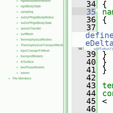
rigidBodyMeshMotion
►
   34
 {
rigidBodyState
►
   35
na
sampling
►
   36
 {
sixDoFRigidBodyMotion
►
sixDoFRigidBodyState
►
   37
specieTransfer
►
defin
surfMesh
►
thermophysicalModels
►
eDelt
ThermophysicalTransportModels
►
   38
addToRunT
topoChangerFvMesh
►
   39
 }
transportModels
►
   40
 }
triSurface
►
   41
 }
twoPhaseModels
►
waves
►
   42
File Members
►
   43
te
   44
co
   45
 <
   46