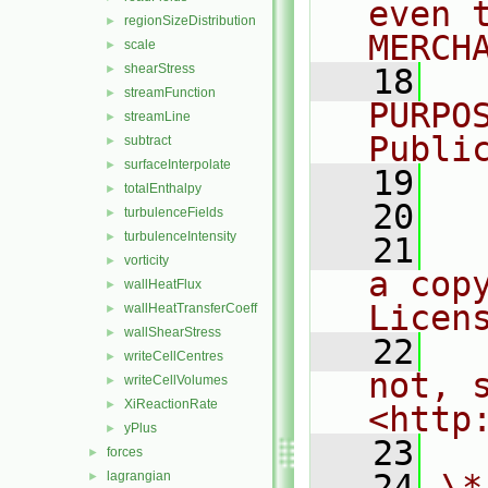
even 
regionSizeDistribution
►
MERCH
scale
►
shearStress
►
   18
  
streamFunction
►
PURPO
streamLine
►
Publi
subtract
►
surfaceInterpolate
►
   19
  
totalEnthalpy
►
   20
turbulenceFields
►
turbulenceIntensity
►
   21
  
vorticity
►
a cop
wallHeatFlux
►
Licen
wallHeatTransferCoeff
►
wallShearStress
►
   22
  
writeCellCentres
►
not, s
writeCellVolumes
►
XiReactionRate
►
<http
yPlus
►
   23
forces
►
   24
\*
lagrangian
►