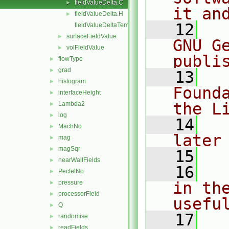
fieldValueDelta.C
►
it an
fieldValueDelta.H
►
   12
  
fieldValueDeltaTemplates.C
surfaceFieldValue
►
GNU G
volFieldValue
►
publi
flowType
►
grad
►
   13
  
histogram
►
Found
interfaceHeight
►
the L
Lambda2
►
log
►
   14
  
MachNo
►
later
mag
►
magSqr
►
   15
nearWallFields
►
   16
  
PecletNo
►
pressure
in the
►
processorField
►
usefu
Q
►
   17
  
randomise
►
readFields
►