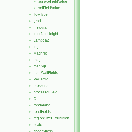
surfaceFieldValue
►
volFieldValue
►
flowType
►
grad
►
histogram
►
interfaceHeight
►
Lambda2
►
log
►
MachNo
►
mag
►
magSqr
►
nearWallFields
►
PecletNo
►
pressure
►
processorField
►
Q
►
randomise
►
readFields
►
regionSizeDistribution
►
scale
►
shearStress
►