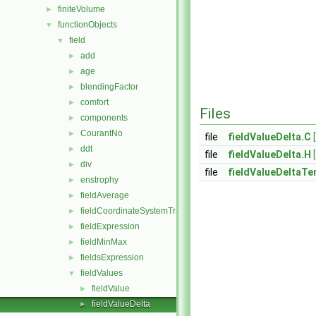
finiteVolume
►
functionObjects
▼
field
▼
add
►
age
►
blendingFactor
►
comfort
►
Files
components
►
CourantNo
►
file
fieldValueDelta.C
ddt
►
file
fieldValueDelta.H
div
►
file
fieldValueDeltaTe
enstrophy
►
fieldAverage
►
fieldCoordinateSystemTransform
►
fieldExpression
►
fieldMinMax
►
fieldsExpression
►
fieldValues
▼
fieldValue
►
fieldValueDelta
►