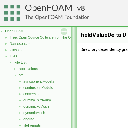
OpenFOAM
8
The OpenFOAM Foundation
OpenFOAM
▼
fieldValueDelta D
Free, Open Source Software from the OpenFOAM Foundation
►
Namespaces
►
Directory dependency grap
Classes
►
Files
▼
File List
▼
applications
►
src
▼
atmosphericModels
►
combustionModels
►
conversion
►
dummyThirdParty
►
dynamicFvMesh
►
dynamicMesh
►
engine
►
fileFormats
►