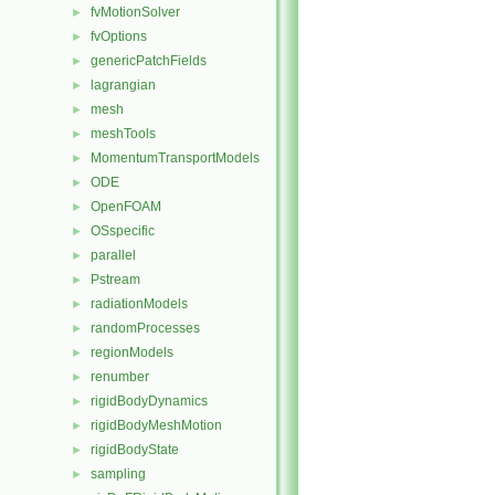
fvMotionSolver
►
fvOptions
►
genericPatchFields
►
lagrangian
►
mesh
►
meshTools
►
MomentumTransportModels
►
ODE
►
OpenFOAM
►
OSspecific
►
parallel
►
Pstream
►
radiationModels
►
randomProcesses
►
regionModels
►
renumber
►
rigidBodyDynamics
►
rigidBodyMeshMotion
►
rigidBodyState
►
sampling
►