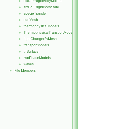
sixDoFRigidBodyMotion
►
sixDoFRigidBodyState
►
specieTransfer
►
surfMesh
►
thermophysicalModels
►
ThermophysicalTransportModels
►
topoChangerFvMesh
►
transportModels
►
triSurface
►
twoPhaseModels
►
waves
►
File Members
►