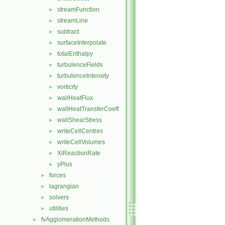
streamFunction
►
streamLine
►
subtract
►
surfaceInterpolate
►
totalEnthalpy
►
turbulenceFields
►
turbulenceIntensity
►
vorticity
►
wallHeatFlux
►
wallHeatTransferCoeff
►
wallShearStress
►
writeCellCentres
►
writeCellVolumes
►
XiReactionRate
►
yPlus
►
forces
►
lagrangian
►
solvers
►
utilities
►
fvAgglomerationMethods
►