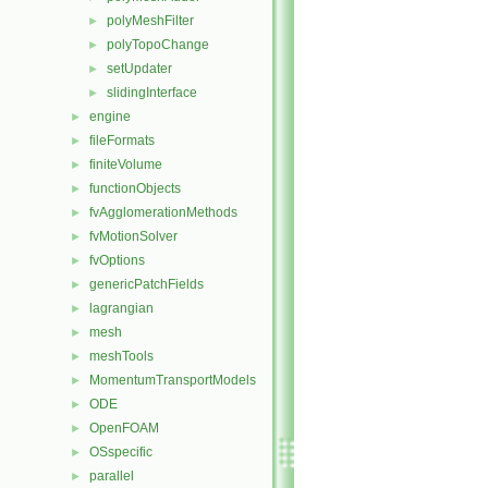
polyMeshFilter
►
polyTopoChange
►
setUpdater
►
slidingInterface
►
engine
►
fileFormats
►
finiteVolume
►
functionObjects
►
fvAgglomerationMethods
►
fvMotionSolver
►
fvOptions
►
genericPatchFields
►
lagrangian
►
mesh
►
meshTools
►
MomentumTransportModels
►
ODE
►
OpenFOAM
►
OSspecific
►
parallel
►