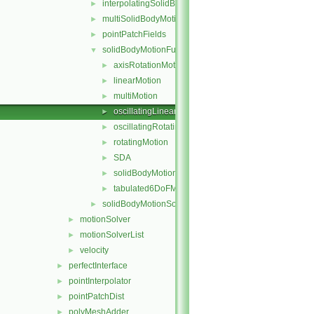
interpolatingSolidBodyMotionSolver
►
multiSolidBodyMotionSolver
►
pointPatchFields
►
solidBodyMotionFunctions
▼
axisRotationMotion
►
linearMotion
►
multiMotion
►
oscillatingLinearMotion
►
oscillatingRotatingMotion
►
rotatingMotion
►
SDA
►
solidBodyMotionFunction
►
tabulated6DoFMotion
►
solidBodyMotionSolver
►
motionSolver
►
motionSolverList
►
velocity
►
perfectInterface
►
pointInterpolator
►
pointPatchDist
►
polyMeshAdder
►