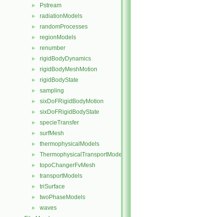
Pstream
►
radiationModels
►
randomProcesses
►
regionModels
►
renumber
►
rigidBodyDynamics
►
rigidBodyMeshMotion
►
rigidBodyState
►
sampling
►
sixDoFRigidBodyMotion
►
sixDoFRigidBodyState
►
specieTransfer
►
surfMesh
►
thermophysicalModels
►
ThermophysicalTransportModels
►
topoChangerFvMesh
►
transportModels
►
triSurface
►
twoPhaseModels
►
waves
►