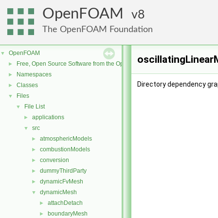
OpenFOAM
8
The OpenFOAM Foundation
OpenFOAM
▼
oscillatingLinea
Free, Open Source Software from the OpenFOAM Foundation
►
Namespaces
►
Directory dependency grap
Classes
►
Files
▼
File List
▼
applications
►
src
▼
atmosphericModels
►
combustionModels
►
conversion
►
dummyThirdParty
►
dynamicFvMesh
►
dynamicMesh
▼
attachDetach
►
boundaryMesh
►