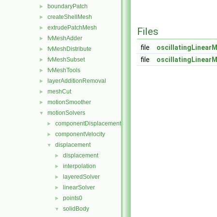
boundaryPatch
►
createShellMesh
►
extrudePatchMesh
►
Files
fvMeshAdder
►
file
oscillatingLinear
fvMeshDistribute
►
file
oscillatingLinear
fvMeshSubset
►
fvMeshTools
►
layerAdditionRemoval
►
meshCut
►
motionSmoother
►
motionSolvers
▼
componentDisplacement
►
componentVelocity
►
displacement
▼
displacement
►
interpolation
►
layeredSolver
►
linearSolver
►
points0
►
solidBody
▼