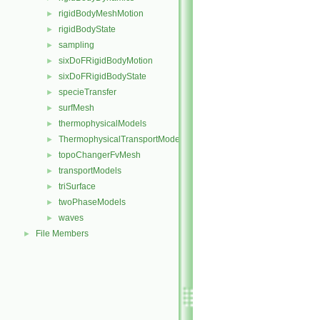
rigidBodyMeshMotion
►
rigidBodyState
►
sampling
►
sixDoFRigidBodyMotion
►
sixDoFRigidBodyState
►
specieTransfer
►
surfMesh
►
thermophysicalModels
►
ThermophysicalTransportModels
►
topoChangerFvMesh
►
transportModels
►
triSurface
►
twoPhaseModels
►
waves
►
File Members
►