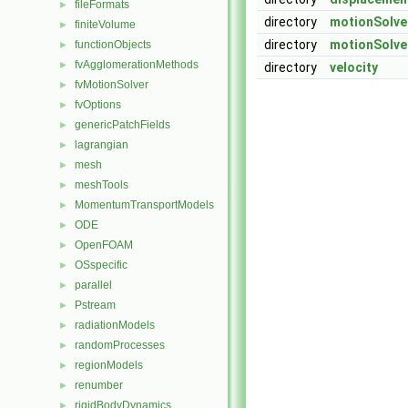
fileFormats
►
directory
motionSolve
finiteVolume
►
directory
motionSolve
functionObjects
►
fvAgglomerationMethods
►
directory
velocity
fvMotionSolver
►
fvOptions
►
genericPatchFields
►
lagrangian
►
mesh
►
meshTools
►
MomentumTransportModels
►
ODE
►
OpenFOAM
►
OSspecific
►
parallel
►
Pstream
►
radiationModels
►
randomProcesses
►
regionModels
►
renumber
►
rigidBodyDynamics
►