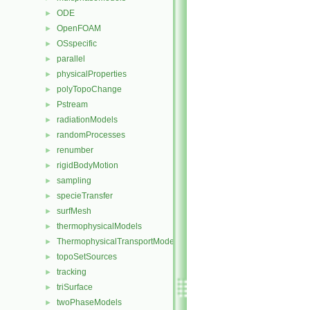
ODE
►
OpenFOAM
►
OSspecific
►
parallel
►
physicalProperties
►
polyTopoChange
►
Pstream
►
radiationModels
►
randomProcesses
►
renumber
►
rigidBodyMotion
►
sampling
►
specieTransfer
►
surfMesh
►
thermophysicalModels
►
ThermophysicalTransportModels
►
topoSetSources
►
tracking
►
triSurface
►
twoPhaseModels
►