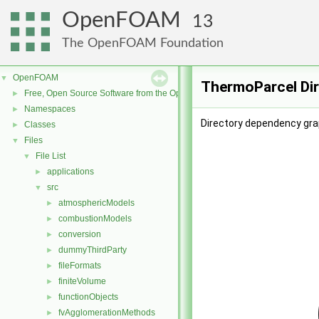
OpenFOAM
13
The OpenFOAM Foundation
OpenFOAM
▼
ThermoParcel Dir
Free, Open Source Software from the OpenFOAM Foundation
►
Namespaces
►
Directory dependency gra
Classes
►
Files
▼
File List
▼
applications
►
src
▼
atmosphericModels
►
combustionModels
►
conversion
►
dummyThirdParty
►
fileFormats
►
finiteVolume
►
functionObjects
►
fvAgglomerationMethods
►