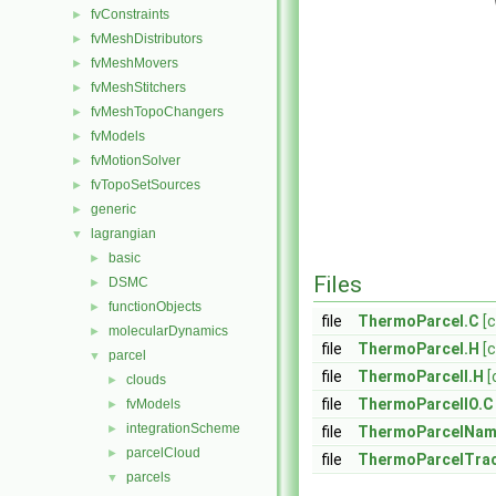
fvConstraints
►
fvMeshDistributors
►
fvMeshMovers
►
fvMeshStitchers
►
fvMeshTopoChangers
►
fvModels
►
fvMotionSolver
►
fvTopoSetSources
►
generic
►
lagrangian
▼
basic
►
Files
DSMC
►
functionObjects
►
file
ThermoParcel.C
[
molecularDynamics
►
file
ThermoParcel.H
[
parcel
▼
file
ThermoParcelI.H
[
clouds
►
file
ThermoParcelIO.C
fvModels
►
integrationScheme
►
file
ThermoParcelNam
parcelCloud
►
file
ThermoParcelTrac
parcels
▼