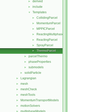
derived
►
include
►
Templates
▼
CollidingParcel
►
MomentumParcel
►
MPPICParcel
►
ReactingMultiphaseParcel
►
ReactingParcel
►
SprayParcel
►
ThermoParcel
►
parcelThermo
►
phaseProperties
►
submodels
►
solidParticle
►
Lagrangian
►
mesh
►
meshCheck
►
meshTools
►
MomentumTransportModels
►
motionSolvers
►
multiphaseModels
►