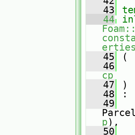
   42
   43
te
   44
in
Foam:
const
ertie
   45
 (
   46
cp
   47
 )
   48
 :
   49
Parce
p
),
   50
   