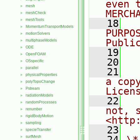
even 
mesh
►
MERCH
meshCheck
►
meshTools
►
   18
  
MomentumTransportModels
►
PURPO
motionSolvers
►
Publi
multiphaseModels
►
ODE
►
   19
  
OpenFOAM
►
   20
OSspecific
►
parallel
►
   21
  
physicalProperties
►
a cop
polyTopoChange
►
Licen
Pstream
►
radiationModels
►
   22
  
randomProcesses
►
not, s
renumber
►
rigidBodyMotion
►
<http
sampling
►
   23
specieTransfer
►
   24
\*
surfMesh
►