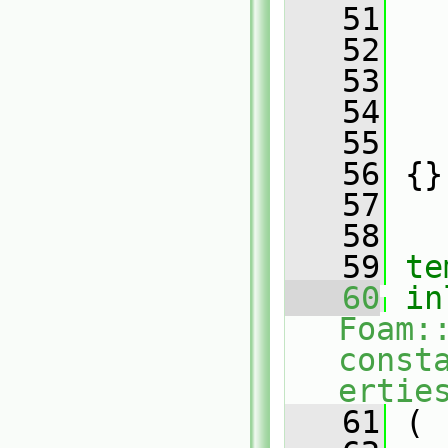
   51
   
   52
   
   53
   
   54
   
   55
   
   56
 {}
   57
   58
   59
te
   60
in
Foam:
const
ertie
   61
 (