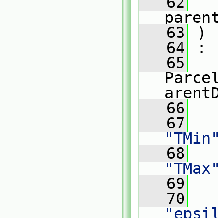
   62
paren
   63
 )
   64
 :
   65
Parce
arent
   66
   
   67
"TMin
   68
"TMax
   69
   
   70
"epsi