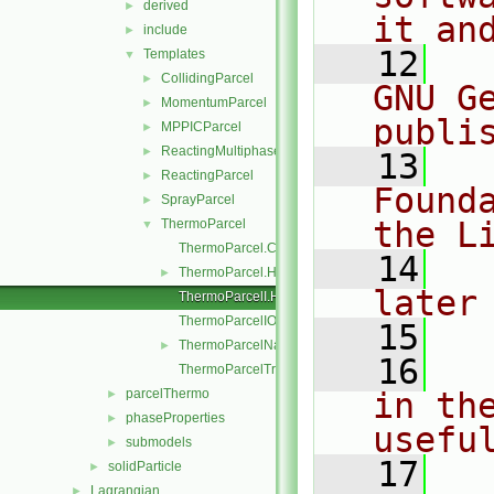
derived
►
it an
include
►
   12
  
Templates
▼
CollidingParcel
►
GNU G
MomentumParcel
►
publi
MPPICParcel
►
ReactingMultiphaseParcel
►
   13
  
ReactingParcel
►
Found
SprayParcel
►
the L
ThermoParcel
▼
ThermoParcel.C
   14
  
ThermoParcel.H
►
later
ThermoParcelI.H
ThermoParcelIO.C
   15
ThermoParcelName.C
►
   16
  
ThermoParcelTrackingDataI.H
parcelThermo
in the
►
phaseProperties
►
usefu
submodels
►
   17
  
solidParticle
►
Lagrangian
►