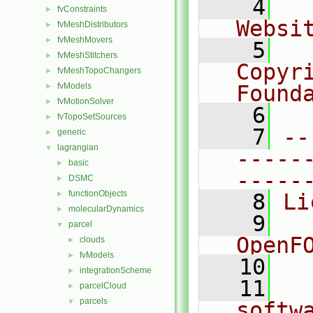
    4
  
fvConstraints
►
Websi
fvMeshDistributors
►
fvMeshMovers
►
    5
  
fvMeshStitchers
►
Copyr
fvMeshTopoChangers
►
fvModels
Found
►
fvMotionSolver
►
    6
  
fvTopoSetSources
►
    7
--
generic
►
lagrangian
▼
-----
basic
►
-----
DSMC
►
functionObjects
►
    8
Li
molecularDynamics
►
    9
  
parcel
▼
OpenF
clouds
►
fvModels
►
   10
integrationScheme
►
   11
  
parcelCloud
►
parcels
▼
softw