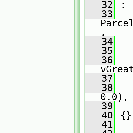
   32
 :
   33
Parce
,
   34
   
   35
   
   36
   
vGrea
   37
   
   38
   
0.0),
   39
   
   40
 {}
   41