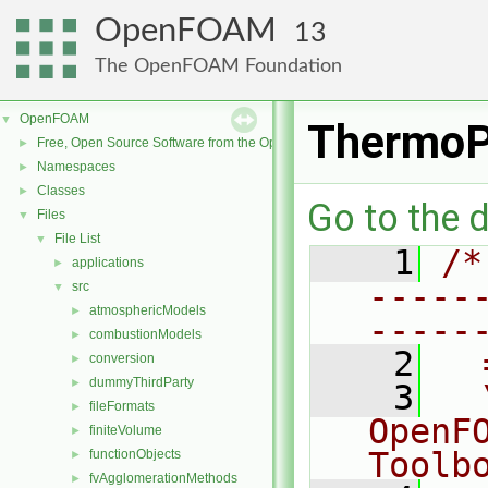
OpenFOAM
13
The OpenFOAM Foundation
OpenFOAM
▼
ThermoP
Free, Open Source Software from the OpenFOAM Foundation
►
Namespaces
►
Classes
►
Go to the d
Files
▼
File List
▼
    1
/*
applications
►
-----
src
▼
atmosphericModels
►
-----
combustionModels
►
    2
  
conversion
►
dummyThirdParty
►
    3
  
fileFormats
►
OpenF
finiteVolume
►
Toolb
functionObjects
►
fvAgglomerationMethods
►