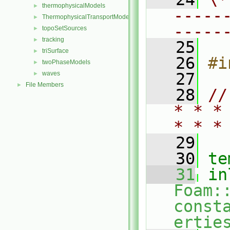
thermophysicalModels
►
-----
ThermophysicalTransportModels
►
-----
topoSetSources
►
tracking
►
   25
triSurface
►
   26
#i
twoPhaseModels
►
waves
   27
►
File Members
►
   28
//
* * *
* * *
   29
   30
te
   31
in
Foam:
const
ertie