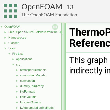
OpenFOAM
13
The OpenFOAM Foundation
OpenFOAM
▼
ThermoPa
Free, Open Source Software from the OpenFOAM Foundation
►
Namespaces
►
Referen
Classes
►
Files
▼
File List
▼
This graph 
applications
►
src
▼
indirectly i
atmosphericModels
►
combustionModels
►
conversion
►
dummyThirdParty
►
fileFormats
►
finiteVolume
►
functionObjects
►
fvAgglomerationMethods
►