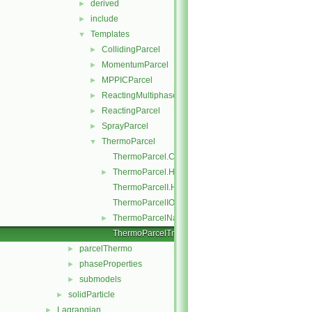
derived
►
include
►
Templates
▼
CollidingParcel
►
MomentumParcel
►
MPPICParcel
►
ReactingMultiphaseParcel
►
ReactingParcel
►
SprayParcel
►
ThermoParcel
▼
ThermoParcel.C
ThermoParcel.H
►
ThermoParcelI.H
ThermoParcelIO.C
ThermoParcelName.C
►
ThermoParcelTrackingDataI.H
parcelThermo
►
phaseProperties
►
submodels
►
solidParticle
►
Lagrangian
►