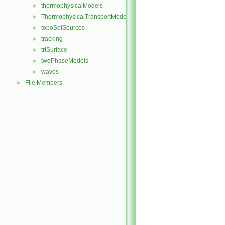
thermophysicalModels
►
ThermophysicalTransportModels
►
topoSetSources
►
tracking
►
triSurface
►
twoPhaseModels
►
waves
►
File Members
►