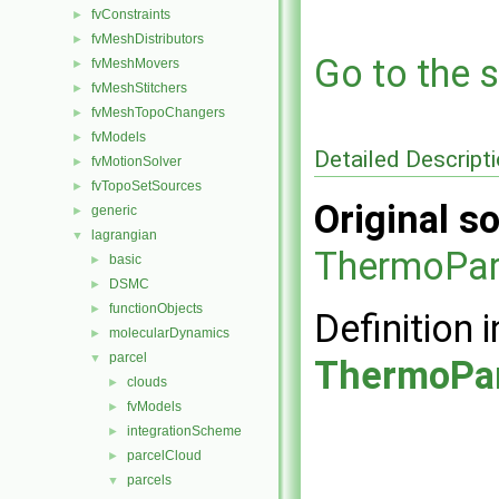
fvConstraints
►
fvMeshDistributors
►
Go to the s
fvMeshMovers
►
fvMeshStitchers
►
fvMeshTopoChangers
►
fvModels
►
Detailed Descript
fvMotionSolver
►
fvTopoSetSources
►
Original so
generic
►
lagrangian
▼
ThermoPar
basic
►
DSMC
►
functionObjects
►
Definition i
molecularDynamics
►
parcel
▼
ThermoPar
clouds
►
fvModels
►
integrationScheme
►
parcelCloud
►
parcels
▼