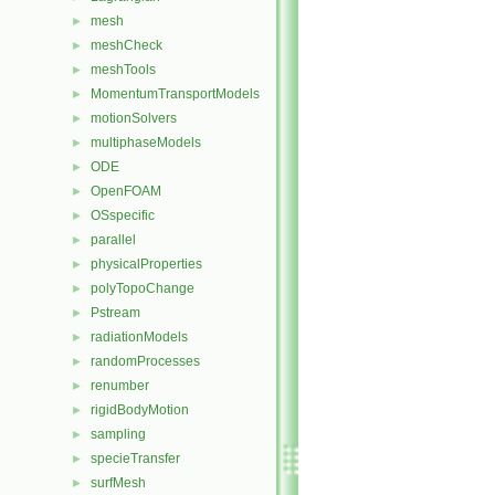
mesh
►
meshCheck
►
meshTools
►
MomentumTransportModels
►
motionSolvers
►
multiphaseModels
►
ODE
►
OpenFOAM
►
OSspecific
►
parallel
►
physicalProperties
►
polyTopoChange
►
Pstream
►
radiationModels
►
randomProcesses
►
renumber
►
rigidBodyMotion
►
sampling
►
specieTransfer
►
surfMesh
►