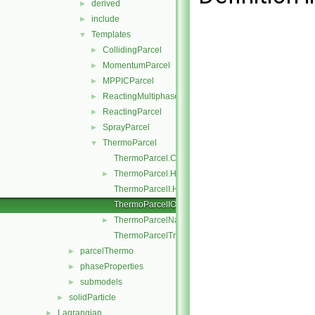
derived
►
include
►
Templates
▼
CollidingParcel
►
MomentumParcel
►
MPPICParcel
►
ReactingMultiphaseParcel
►
ReactingParcel
►
SprayParcel
►
ThermoParcel
▼
ThermoParcel.C
ThermoParcel.H
►
ThermoParcelI.H
ThermoParcelIO.C
ThermoParcelName.C
►
ThermoParcelTrackingDataI.H
parcelThermo
►
phaseProperties
►
submodels
►
solidParticle
►
Lagrangian
►