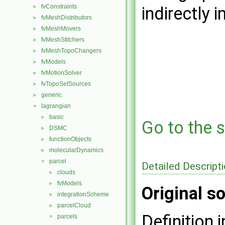
fvConstraints
►
indirectly i
fvMeshDistributors
►
fvMeshMovers
►
fvMeshStitchers
►
fvMeshTopoChangers
►
fvModels
►
fvMotionSolver
►
fvTopoSetSources
►
generic
►
lagrangian
▼
basic
►
Go to the s
DSMC
►
functionObjects
►
molecularDynamics
►
parcel
▼
Detailed Descript
clouds
►
fvModels
►
Original so
integrationScheme
►
parcelCloud
►
Definition i
parcels
▼