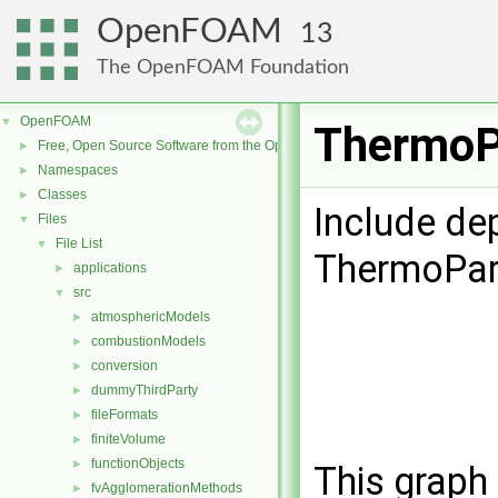
OpenFOAM
13
The OpenFOAM Foundation
OpenFOAM
▼
ThermoPa
Free, Open Source Software from the OpenFOAM Foundation
►
Namespaces
►
Classes
►
Include de
Files
▼
File List
▼
ThermoParc
applications
►
src
▼
atmosphericModels
►
combustionModels
►
conversion
►
dummyThirdParty
►
fileFormats
►
finiteVolume
►
functionObjects
►
This graph 
fvAgglomerationMethods
►