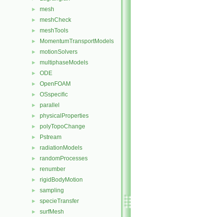
mesh
►
meshCheck
►
meshTools
►
MomentumTransportModels
►
motionSolvers
►
multiphaseModels
►
ODE
►
OpenFOAM
►
OSspecific
►
parallel
►
physicalProperties
►
polyTopoChange
►
Pstream
►
radiationModels
►
randomProcesses
►
renumber
►
rigidBodyMotion
►
sampling
►
specieTransfer
►
surfMesh
►