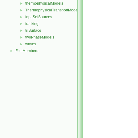
thermophysicalModels
►
ThermophysicalTransportModels
►
topoSetSources
►
tracking
►
triSurface
►
twoPhaseModels
►
waves
►
File Members
►