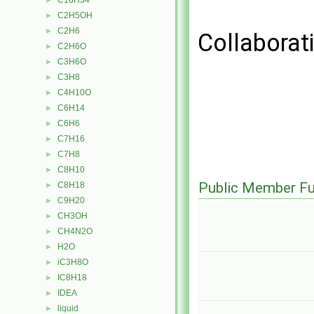
C16H34
►
C2H5OH
►
C2H6
►
Collaborat
C2H6O
►
C3H6O
►
C3H8
►
C4H10O
►
C6H14
►
C6H6
►
C7H16
►
C7H8
►
C8H10
►
Public Member Fu
C8H18
►
C9H20
►
CH3OH
►
CH4N2O
►
H2O
►
iC3H8O
►
IC8H18
►
IDEA
►
liquid
►