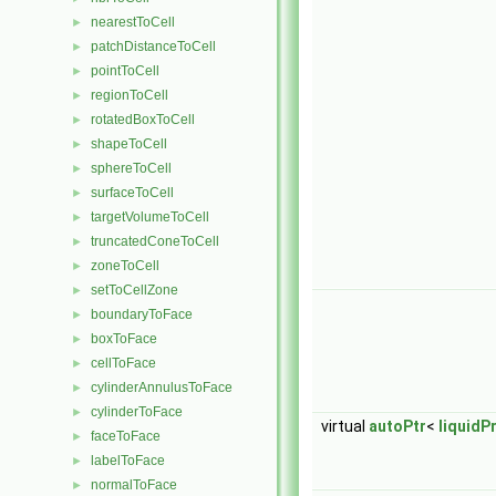
nearestToCell
►
patchDistanceToCell
►
pointToCell
►
regionToCell
►
rotatedBoxToCell
►
shapeToCell
►
sphereToCell
►
surfaceToCell
►
targetVolumeToCell
►
truncatedConeToCell
►
zoneToCell
►
setToCellZone
►
boundaryToFace
►
boxToFace
►
cellToFace
►
cylinderAnnulusToFace
►
cylinderToFace
►
virtual
autoPtr
<
liquidP
faceToFace
►
labelToFace
►
normalToFace
►