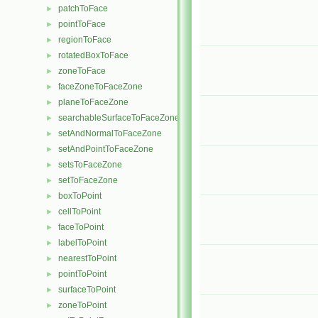
patchToFace
►
pointToFace
►
regionToFace
►
rotatedBoxToFace
►
zoneToFace
►
faceZoneToFaceZone
►
planeToFaceZone
►
searchableSurfaceToFaceZone
►
setAndNormalToFaceZone
►
setAndPointToFaceZone
►
setsToFaceZone
►
setToFaceZone
►
boxToPoint
►
cellToPoint
►
faceToPoint
►
labelToPoint
►
nearestToPoint
►
pointToPoint
►
surfaceToPoint
►
zoneToPoint
►