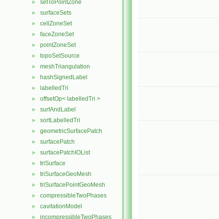
setToPointZone
►
surfaceSets
►
cellZoneSet
►
faceZoneSet
►
pointZoneSet
►
topoSetSource
►
meshTriangulation
►
hashSignedLabel
►
labelledTri
►
offsetOp< labelledTri >
►
surfAndLabel
►
sortLabelledTri
►
geometricSurfacePatch
►
surfacePatch
►
surfacePatchIOList
►
triSurface
►
triSurfaceGeoMesh
►
triSurfacePointGeoMesh
►
compressibleTwoPhases
►
cavitationModel
►
incompressibleTwoPhases
►