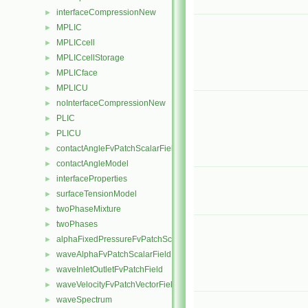
interfaceCompressionNew
►
MPLIC
►
MPLICcell
►
MPLICcellStorage
►
MPLICface
►
MPLICU
►
noInterfaceCompressionNew
►
PLIC
►
PLICU
►
contactAngleFvPatchScalarField
►
contactAngleModel
►
interfaceProperties
►
surfaceTensionModel
►
twoPhaseMixture
►
twoPhases
►
alphaFixedPressureFvPatchScalarField
►
waveAlphaFvPatchScalarField
►
waveInletOutletFvPatchField
►
waveVelocityFvPatchVectorField
►
waveSpectrum
►