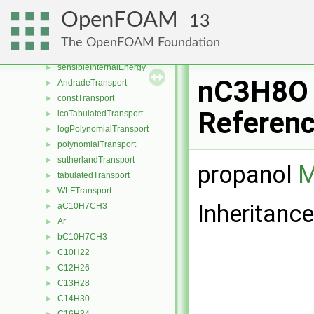
hPowerThermo
►
OpenFOAM
13
hTabulatedThermo
►
janafThermo
►
The OpenFOAM Foundation
sensibleEnthalpy
►
sensibleInternalEnergy
►
nC3H8O 
AndradeTransport
►
constTransport
►
Referen
icoTabulatedTransport
►
logPolynomialTransport
►
polynomialTransport
►
sutherlandTransport
►
propanol
M
tabulatedTransport
►
WLFTransport
►
Inheritanc
aC10H7CH3
►
Ar
►
bC10H7CH3
►
C10H22
►
C12H26
►
C13H28
►
C14H30
►