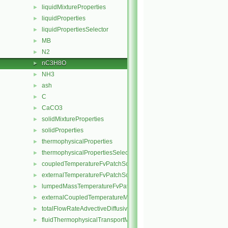
liquidMixtureProperties
►
liquidProperties
►
liquidPropertiesSelector
►
MB
►
N2
►
nC3H8O
►
NH3
►
ash
►
C
►
CaCO3
►
solidMixtureProperties
►
solidProperties
►
thermophysicalProperties
►
thermophysicalPropertiesSelector
►
coupledTemperatureFvPatchScalarField
►
externalTemperatureFvPatchScalarField
►
lumpedMassTemperatureFvPatchScalarField
►
externalCoupledTemperatureMixedFvPatchScalarField
►
totalFlowRateAdvectiveDiffusiveFvPatchScalarField
►
fluidThermophysicalTransportModel
►