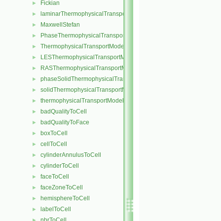
Fickian
►
laminarThermophysicalTransportModel
►
MaxwellStefan
►
PhaseThermophysicalTransportModel
►
ThermophysicalTransportModel
►
LESThermophysicalTransportModel
►
RASThermophysicalTransportModel
►
phaseSolidThermophysicalTransportModel
►
solidThermophysicalTransportModel
►
thermophysicalTransportModel
►
badQualityToCell
►
badQualityToFace
►
boxToCell
►
cellToCell
►
cylinderAnnulusToCell
►
cylinderToCell
►
faceToCell
►
faceZoneToCell
►
hemisphereToCell
►
labelToCell
►
nbrToCell
►