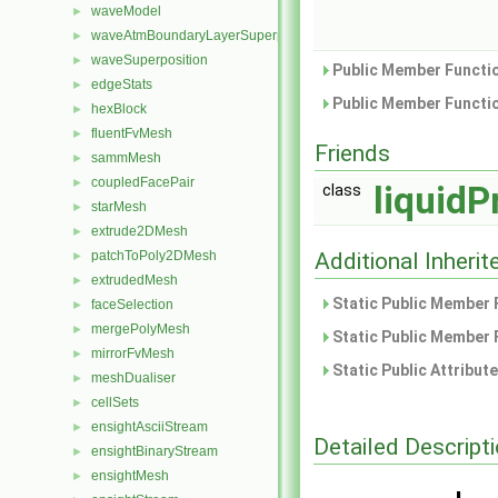
waveModel
►
waveAtmBoundaryLayerSuperposition
►
waveSuperposition
►
Public Member Functio
edgeStats
►
Public Member Functio
hexBlock
►
fluentFvMesh
►
Friends
sammMesh
►
coupledFacePair
►
liquidP
class
starMesh
►
extrude2DMesh
►
patchToPoly2DMesh
Additional Inher
►
extrudedMesh
►
Static Public Member 
faceSelection
►
mergePolyMesh
►
Static Public Member 
mirrorFvMesh
►
Static Public Attribut
meshDualiser
►
cellSets
►
ensightAsciiStream
►
Detailed Descript
ensightBinaryStream
►
ensightMesh
►