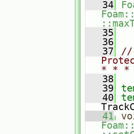
   34
Fo
Foam:
::max
   35
   36
   37
//
Prote
* * *
   38
   39
te
   40
te
Track
   41
vo
Foam: