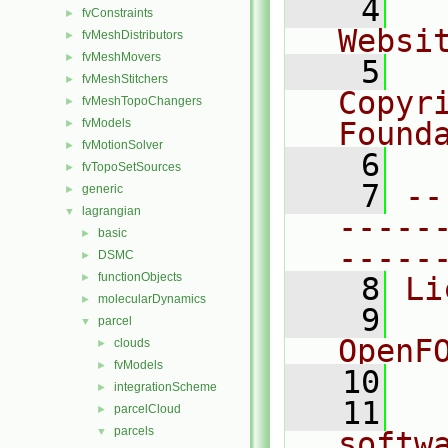
    4
  
fvConstraints
►
Websi
fvMeshDistributors
►
fvMeshMovers
►
    5
  
fvMeshStitchers
►
Copyr
fvMeshTopoChangers
►
fvModels
Found
►
fvMotionSolver
►
    6
  
fvTopoSetSources
►
    7
--
generic
►
lagrangian
▼
-----
basic
►
-----
DSMC
►
functionObjects
►
    8
Li
molecularDynamics
►
    9
  
parcel
▼
OpenF
clouds
►
fvModels
►
   10
integrationScheme
►
   11
  
parcelCloud
►
parcels
▼
softw