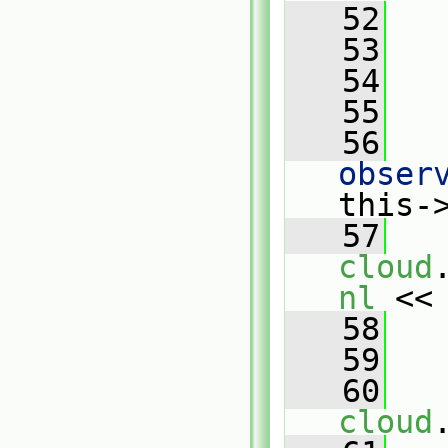
   52
   
   53
   54
   
   55
   56
   
obser
this-
   57
   
cloud
nl
 <<
   58
   
   59
   60
   
cloud