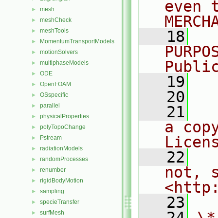
even 
mesh
►
MERCH
meshCheck
►
meshTools
►
   18
  
MomentumTransportModels
►
PURPO
motionSolvers
►
Publi
multiphaseModels
►
ODE
►
   19
  
OpenFOAM
►
   20
OSspecific
►
parallel
►
   21
  
physicalProperties
►
a cop
polyTopoChange
►
Licen
Pstream
►
radiationModels
►
   22
  
randomProcesses
►
not, s
renumber
►
rigidBodyMotion
►
<http
sampling
►
   23
specieTransfer
►
   24
\*
surfMesh
►