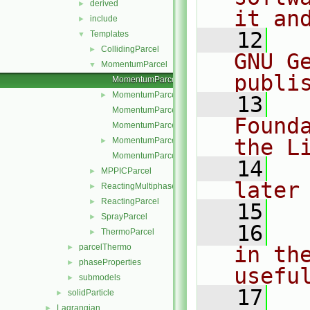
derived
►
it an
include
►
   12
  
Templates
▼
CollidingParcel
►
GNU G
MomentumParcel
▼
publi
MomentumParcel.C
MomentumParcel.H
►
   13
  
MomentumParcelI.H
Found
MomentumParcelIO.C
the L
MomentumParcelName.C
►
MomentumParcelTrackingDataI.H
   14
  
MPPICParcel
►
later
ReactingMultiphaseParcel
►
ReactingParcel
►
   15
SprayParcel
►
   16
  
ThermoParcel
►
parcelThermo
in the
►
phaseProperties
►
usefu
submodels
►
   17
  
solidParticle
►
Lagrangian
►