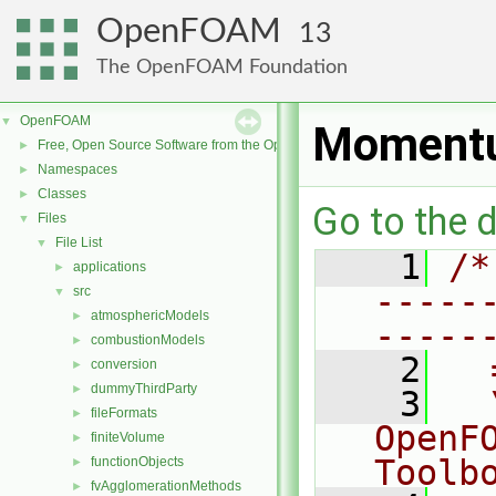
OpenFOAM
13
The OpenFOAM Foundation
OpenFOAM
▼
Momentu
Free, Open Source Software from the OpenFOAM Foundation
►
Namespaces
►
Classes
►
Go to the d
Files
▼
File List
▼
    1
/*
applications
►
-----
src
▼
atmosphericModels
►
-----
combustionModels
►
    2
  
conversion
►
dummyThirdParty
►
    3
  
fileFormats
►
OpenF
finiteVolume
►
Toolb
functionObjects
►
fvAgglomerationMethods
►