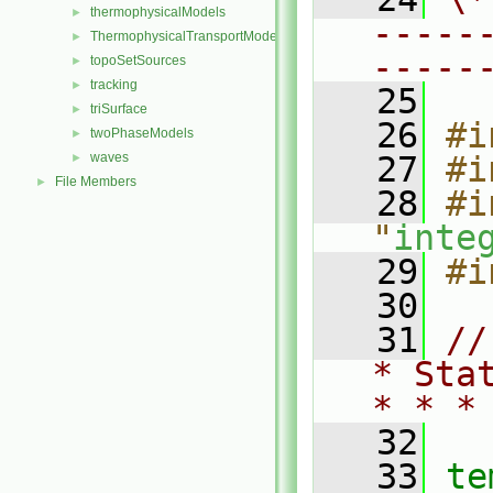
thermophysicalModels
►
-----
ThermophysicalTransportModels
►
-----
topoSetSources
►
tracking
►
   25
triSurface
►
   26
#i
twoPhaseModels
►
waves
   27
#i
►
File Members
►
   28
#i
"
inte
   29
#i
   30
   31
//
* Sta
* * *
   32
   33
te