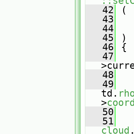
::set
   42
 (
   43
   
   44
   45
 )
   46
 {
   47
>curr
   48
   49
   
td.
rh
>
coor
   50
   51
cloud