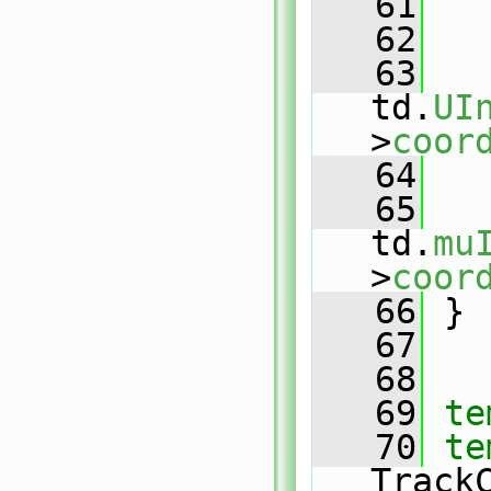
   61
   
   62
   63
   
td.
UI
>
coor
   64
   65
   
td.
mu
>
coor
   66
 }
   67
   68
   69
te
   70
te
Track