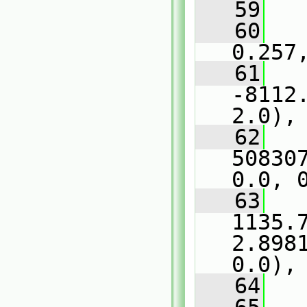
   59
   
   60
   
0.257
   61
   
-8112
2.0),
   62
   
50830
0.0, 
   63
   
1135.7
2.898
0.0),
   64
   