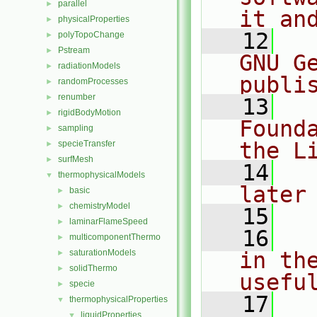
parallel
►
it an
physicalProperties
►
   12
  
polyTopoChange
►
Pstream
►
GNU G
radiationModels
►
publi
randomProcesses
►
renumber
►
   13
  
rigidBodyMotion
►
Found
sampling
►
the L
specieTransfer
►
surfMesh
►
   14
  
thermophysicalModels
▼
later
basic
►
chemistryModel
►
   15
laminarFlameSpeed
►
   16
  
multicomponentThermo
►
saturationModels
in the
►
solidThermo
►
usefu
specie
►
   17
  
thermophysicalProperties
▼
liquidProperties
▼