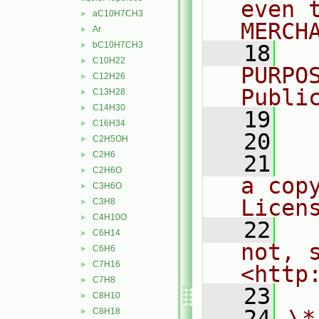
even 
aC10H7CH3
►
MERCH
Ar
►
bC10H7CH3
►
   18
  
C10H22
►
PURPO
C12H26
►
Publi
C13H28
►
C14H30
►
   19
  
C16H34
►
   20
C2H5OH
►
C2H6
►
   21
  
C2H6O
►
a cop
C3H6O
►
Licen
C3H8
►
C4H10O
►
   22
  
C6H14
►
not, s
C6H6
►
C7H16
►
<http
C7H8
►
   23
C8H10
►
   24
\*
C8H18
►