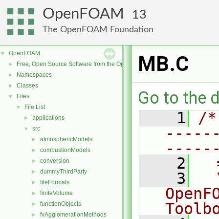
OpenFOAM
13
The OpenFOAM Foundation
OpenFOAM
▼
MB.C
Free, Open Source Software from the OpenFOAM Foundation
►
Namespaces
►
Classes
►
Go to the d
Files
▼
File List
▼
    1
/*
applications
►
-----
src
▼
atmosphericModels
►
-----
combustionModels
►
    2
  
conversion
►
dummyThirdParty
►
    3
  
fileFormats
►
OpenF
finiteVolume
►
Toolb
functionObjects
►
fvAgglomerationMethods
►