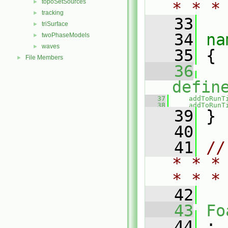
topoSetSources
►
* * *
tracking
►
   33
triSurface
►
   34
na
twoPhaseModels
►
waves
►
   35
 {
File Members
►
   36
defin
   37
addToRunT
   38
addToRunT
   39
 }
   40
   41
//
* * *
* * *
   42
   43
Fo
   44
 :