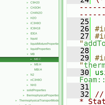
C9H20
►
-----
CH3OH
►
-----
CH4N2O
►
H2O
►
   25
iC3H8O
►
   26
#i
IC8H18
►
IDEA
   27
#i
►
liquid
►
"
addT
liquidMixtureProperties
►
   28
liquidProperties
►
MB
▼
   29
#i
MB.C
►
"
ther
MB.H
►
MBI.H
   30
N2
►
Foam:
nC3H8O
►
   31
NH3
►
solidProperties
►
   32
//
thermophysicalProperties
►
* Sta
ThermophysicalTransportModels
►