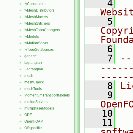
    4
  
fvConstraints
►
Websi
fvMeshDistributors
►
fvMeshMovers
►
    5
  
fvMeshStitchers
►
Copyr
fvMeshTopoChangers
►
fvModels
Found
►
fvMotionSolver
►
    6
  
fvTopoSetSources
►
    7
--
generic
►
lagrangian
►
-----
Lagrangian
►
-----
mesh
►
meshCheck
►
    8
Li
meshTools
►
    9
  
MomentumTransportModels
►
OpenF
motionSolvers
►
multiphaseModels
►
   10
ODE
►
   11
  
OpenFOAM
►
OSspecific
►
softw