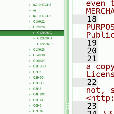
even 
aC10H7CH3
►
MERCH
Ar
►
bC10H7CH3
►
   18
  
C10H22
►
PURPO
C12H26
▼
Publi
C12H26.C
►
C12H26.H
►
   19
  
C12H26I.H
   20
C13H28
►
C14H30
►
   21
  
C16H34
►
a cop
C2H5OH
►
Licen
C2H6
►
C2H6O
►
   22
  
C3H6O
►
not, s
C3H8
►
C4H10O
►
<http
C6H14
►
   23
C6H6
►
   24
\*
C7H16
►