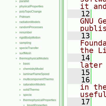
parallel
►
it an
physicalProperties
►
   12
  
polyTopoChange
►
Pstream
►
GNU G
radiationModels
►
publi
randomProcesses
►
renumber
►
   13
  
rigidBodyMotion
►
Found
sampling
►
the L
specieTransfer
►
surfMesh
►
   14
  
thermophysicalModels
▼
later
basic
►
chemistryModel
►
   15
laminarFlameSpeed
►
   16
  
multicomponentThermo
►
saturationModels
in the
►
solidThermo
►
usefu
specie
►
   17
  
thermophysicalProperties
▼
liquidProperties
▼