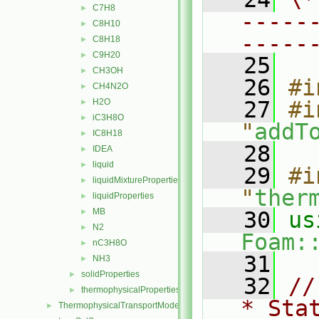
C7H8
►
-----
C8H10
►
-----
C8H18
►
C9H20
►
   25
CH3OH
►
   26
#i
CH4N2O
►
H2O
   27
#i
►
iC3H8O
►
"
addT
IC8H18
►
   28
IDEA
►
liquid
►
   29
#i
liquidMixtureProperties
►
"
ther
liquidProperties
►
MB
►
   30
N2
►
Foam:
nC3H8O
►
   31
NH3
►
solidProperties
►
   32
//
thermophysicalProperties
►
* Sta
ThermophysicalTransportModels
►