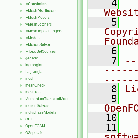
    4
  
fvConstraints
►
Websi
fvMeshDistributors
►
fvMeshMovers
►
    5
  
fvMeshStitchers
►
Copyr
fvMeshTopoChangers
►
fvModels
Found
►
fvMotionSolver
►
    6
  
fvTopoSetSources
►
    7
--
generic
►
lagrangian
►
-----
Lagrangian
►
-----
mesh
►
meshCheck
►
    8
Li
meshTools
►
    9
  
MomentumTransportModels
►
OpenF
motionSolvers
►
multiphaseModels
►
   10
ODE
►
   11
  
OpenFOAM
►
OSspecific
►
softw