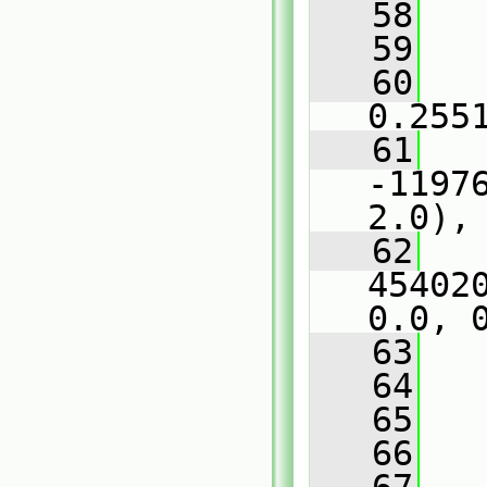
   58
   
   59
   
   60
   
0.255
   61
   
-1197
2.0),
   62
   
45402
0.0, 
   63
   
   64
   
   65
   66
   