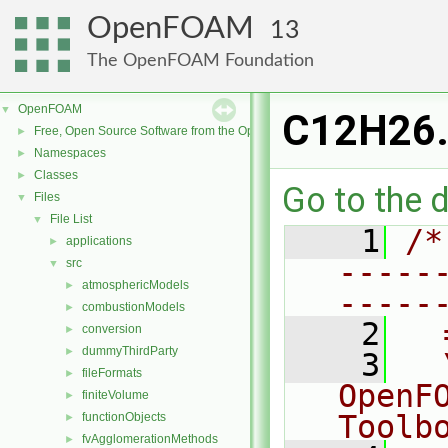
OpenFOAM
13
The OpenFOAM Foundation
OpenFOAM
▼
C12H26
Free, Open Source Software from the OpenFOAM Foundation
►
Namespaces
►
Classes
►
Go to the d
Files
▼
File List
▼
    1
/*
applications
►
-----
src
▼
atmosphericModels
►
-----
combustionModels
►
    2
  
conversion
►
dummyThirdParty
►
    3
  
fileFormats
►
OpenF
finiteVolume
►
Toolb
functionObjects
►
fvAgglomerationMethods
►