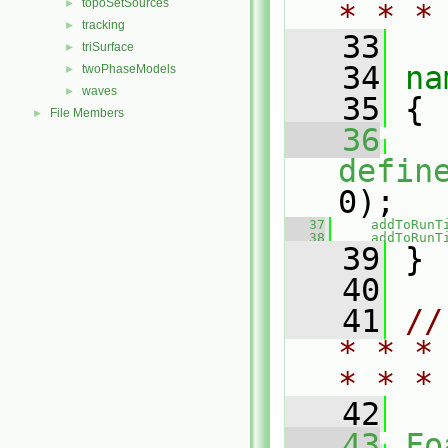
topoSetSources
►
* * *
tracking
►
   33
triSurface
►
   34
na
twoPhaseModels
►
waves
►
   35
 {
File Members
►
   36
defin
0);
   37
addToRunT
   38
addToRunT
   39
 }
   40
   41
//
* * *
* * *
   42
   43
Fo