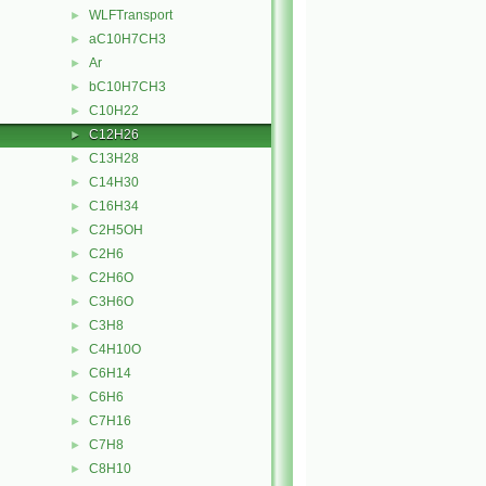
WLFTransport
►
aC10H7CH3
►
Ar
►
bC10H7CH3
►
C10H22
►
C12H26
►
C13H28
►
C14H30
►
C16H34
►
C2H5OH
►
C2H6
►
C2H6O
►
C3H6O
►
C3H8
►
C4H10O
►
C6H14
►
C6H6
►
C7H16
►
C7H8
►
C8H10
►