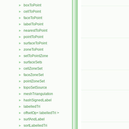
boxToPoint
►
cellToPoint
►
faceToPoint
►
labelToPoint
►
nearestToPoint
►
pointToPoint
►
surfaceToPoint
►
zoneToPoint
►
setToPointZone
►
surfaceSets
►
cellZoneSet
►
faceZoneSet
►
pointZoneSet
►
topoSetSource
►
meshTriangulation
►
hashSignedLabel
►
labelledTri
►
offsetOp< labelledTri >
►
surfAndLabel
►
sortLabelledTri
►