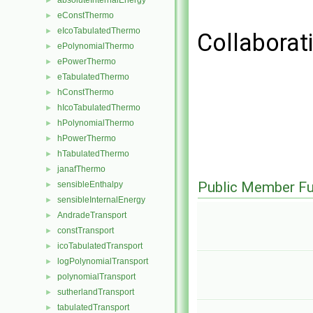
absoluteInternalEnergy
►
eConstThermo
►
eIcoTabulatedThermo
►
Collaborat
ePolynomialThermo
►
ePowerThermo
►
eTabulatedThermo
►
hConstThermo
►
hIcoTabulatedThermo
►
hPolynomialThermo
►
hPowerThermo
►
hTabulatedThermo
►
janafThermo
►
Public Member Fu
sensibleEnthalpy
►
sensibleInternalEnergy
►
AndradeTransport
►
constTransport
►
icoTabulatedTransport
►
logPolynomialTransport
►
polynomialTransport
►
sutherlandTransport
►
tabulatedTransport
►