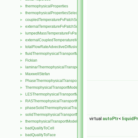
thermophysicalProperties
►
thermophysicalPropertiesSelector
►
coupledTemperatureFvPatchScalarField
►
externalTemperatureFvPatchScalarField
►
lumpedMassTemperatureFvPatchScalarField
►
externalCoupledTemperatureMixedFvPatchScalarField
►
totalFlowRateAdvectiveDiffusiveFvPatchScalarField
►
fluidThermophysicalTransportModel
►
Fickian
►
laminarThermophysicalTransportModel
►
MaxwellStefan
►
PhaseThermophysicalTransportModel
►
ThermophysicalTransportModel
►
LESThermophysicalTransportModel
►
RASThermophysicalTransportModel
►
phaseSolidThermophysicalTransportModel
►
solidThermophysicalTransportModel
►
virtual
autoPtr
<
liquidP
thermophysicalTransportModel
►
badQualityToCell
►
badQualityToFace
►