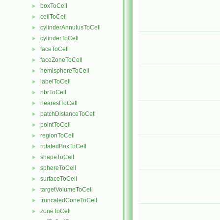
boxToCell
►
cellToCell
►
cylinderAnnulusToCell
►
cylinderToCell
►
faceToCell
►
faceZoneToCell
►
hemisphereToCell
►
labelToCell
►
nbrToCell
►
nearestToCell
►
patchDistanceToCell
►
pointToCell
►
regionToCell
►
rotatedBoxToCell
►
shapeToCell
►
sphereToCell
►
surfaceToCell
►
targetVolumeToCell
►
truncatedConeToCell
►
zoneToCell
►