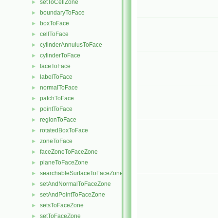
setToCellZone
►
boundaryToFace
►
boxToFace
►
cellToFace
►
cylinderAnnulusToFace
►
cylinderToFace
►
faceToFace
►
labelToFace
►
normalToFace
►
patchToFace
►
pointToFace
►
regionToFace
►
rotatedBoxToFace
►
zoneToFace
►
faceZoneToFaceZone
►
planeToFaceZone
►
searchableSurfaceToFaceZone
►
setAndNormalToFaceZone
►
setAndPointToFaceZone
►
setsToFaceZone
►
setToFaceZone
►