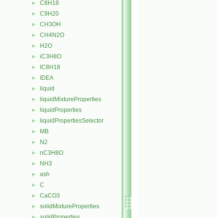
C8H18
►
C9H20
►
CH3OH
►
CH4N2O
►
H2O
►
iC3H8O
►
IC8H18
►
IDEA
►
liquid
►
liquidMixtureProperties
►
liquidProperties
►
liquidPropertiesSelector
►
MB
►
N2
►
nC3H8O
►
NH3
►
ash
►
C
►
CaCO3
►
solidMixtureProperties
►
solidProperties
►