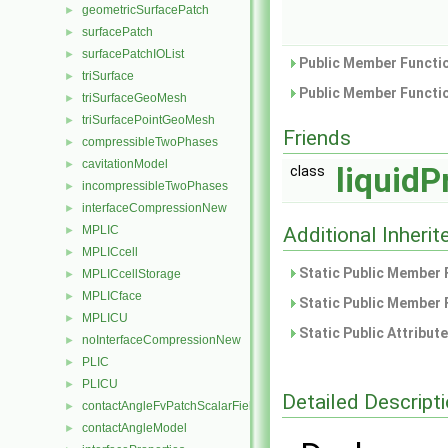
geometricSurfacePatch
►
surfacePatch
►
surfacePatchIOList
►
Public Member Functio
triSurface
►
Public Member Functio
triSurfaceGeoMesh
►
triSurfacePointGeoMesh
►
Friends
compressibleTwoPhases
►
cavitationModel
►
liquidP
class
incompressibleTwoPhases
►
interfaceCompressionNew
►
MPLIC
Additional Inher
►
MPLICcell
►
Static Public Member 
MPLICcellStorage
►
MPLICface
►
Static Public Member 
MPLICU
►
Static Public Attribut
noInterfaceCompressionNew
►
PLIC
►
PLICU
►
Detailed Descript
contactAngleFvPatchScalarField
►
contactAngleModel
►