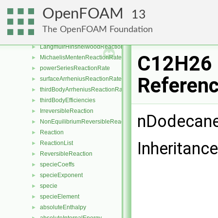
FallOffReactionRate
►
OpenFOAM
13
fluxLimitedLangmuirHinshelwoodReactionRate
►
JanevReactionRate
►
The OpenFOAM Foundation
LandauTellerReactionRate
►
LangmuirHinshelwoodReactionRate
►
C12H26 
MichaelisMentenReactionRate
►
powerSeriesReactionRate
►
Referen
surfaceArrheniusReactionRate
►
thirdBodyArrheniusReactionRate
►
thirdBodyEfficiencies
►
IrreversibleReaction
►
nDodecan
NonEquilibriumReversibleReaction
►
Reaction
►
Inheritanc
ReactionList
►
ReversibleReaction
►
specieCoeffs
►
specieExponent
►
specie
►
specieElement
►
absoluteEnthalpy
►