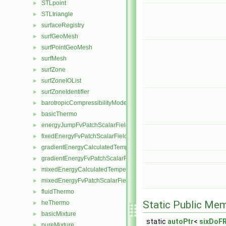
STLpoint
►
STLtriangle
►
surfaceRegistry
►
surfGeoMesh
►
surfPointGeoMesh
►
surfMesh
►
surfZone
►
surfZoneIOList
►
surfZoneIdentifier
►
barotropicCompressibilityModel
►
basicThermo
►
energyJumpFvPatchScalarField
►
fixedEnergyFvPatchScalarField
►
gradientEnergyCalculatedTemperatureFvPatchScalarField
►
gradientEnergyFvPatchScalarField
►
mixedEnergyCalculatedTemperatureFvPatchScalarField
►
mixedEnergyFvPatchScalarField
►
fluidThermo
►
Static Public Me
heThermo
►
basicMixture
►
static
autoPtr
<
sixDoF
pureMixture
►