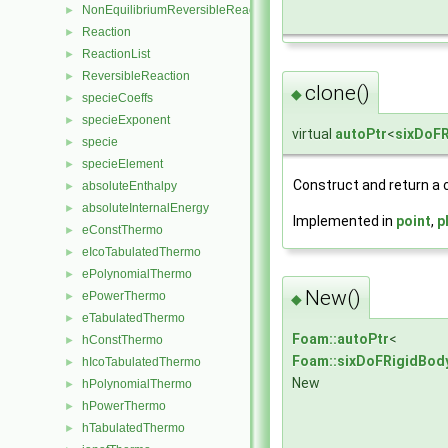
NonEquilibriumReversibleReaction
►
Reaction
►
ReactionList
►
ReversibleReaction
►
clone()
◆
specieCoeffs
►
specieExponent
►
virtual
autoPtr
<
sixDoF
specie
►
specieElement
►
Construct and return a 
absoluteEnthalpy
►
absoluteInternalEnergy
►
Implemented in
point
,
p
eConstThermo
►
eIcoTabulatedThermo
►
ePolynomialThermo
►
New()
ePowerThermo
►
◆
eTabulatedThermo
►
Foam::autoPtr
<
hConstThermo
►
Foam::sixDoFRigidBod
hIcoTabulatedThermo
►
New
hPolynomialThermo
►
hPowerThermo
►
hTabulatedThermo
►