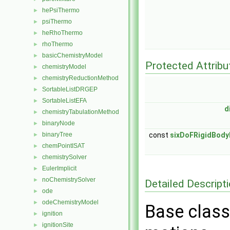
hePsiThermo
►
psiThermo
►
heRhoThermo
►
rhoThermo
►
basicChemistryModel
►
Protected Attribu
chemistryModel
►
chemistryReductionMethod
►
SortableListDRGEP
►
SortableListEFA
►
d
chemistryTabulationMethod
►
binaryNode
►
const
sixDoFRigidBody
binaryTree
►
chemPointISAT
►
chemistrySolver
►
EulerImplicit
►
noChemistrySolver
►
Detailed Descript
ode
►
odeChemistryModel
►
Base class 
ignition
►
ignitionSite
►