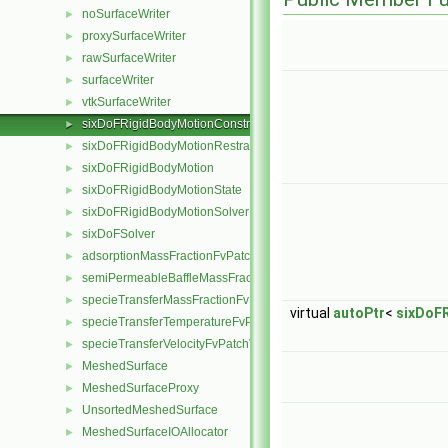
noSurfaceWriter
►
proxySurfaceWriter
►
rawSurfaceWriter
►
surfaceWriter
►
vtkSurfaceWriter
►
sixDoFRigidBodyMotionConstraint
►
sixDoFRigidBodyMotionRestraint
►
sixDoFRigidBodyMotion
►
sixDoFRigidBodyMotionState
►
sixDoFRigidBodyMotionSolver
►
sixDoFSolver
►
adsorptionMassFractionFvPatchScalarField
►
semiPermeableBaffleMassFractionFvPatchScalarField
►
specieTransferMassFractionFvPatchScalarField
►
virtual
autoPtr
<
sixDoF
specieTransferTemperatureFvPatchScalarField
►
specieTransferVelocityFvPatchVectorField
►
MeshedSurface
►
MeshedSurfaceProxy
►
UnsortedMeshedSurface
►
MeshedSurfaceIOAllocator
►