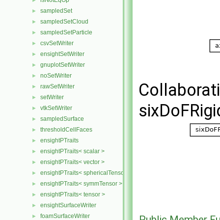
isNotEqOp
►
sampledSet
►
sampledSetCloud
►
sampledSetParticle
►
csvSetWriter
►
ensightSetWriter
►
gnuplotSetWriter
►
noSetWriter
►
Collaborat
rawSetWriter
►
setWriter
►
sixDoFRigi
vtkSetWriter
►
sampledSurface
►
thresholdCellFaces
►
ensightPTraits
►
ensightPTraits< scalar >
►
ensightPTraits< vector >
►
ensightPTraits< sphericalTensor >
►
ensightPTraits< symmTensor >
►
ensightPTraits< tensor >
►
ensightSurfaceWriter
►
foamSurfaceWriter
►
Public Member Fu