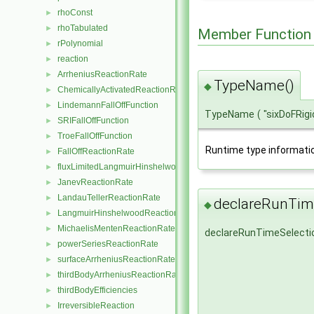
rhoConst
►
rhoTabulated
►
Member Function
rPolynomial
►
reaction
►
ArrheniusReactionRate
►
TypeName()
◆
ChemicallyActivatedReactionRate
►
LindemannFallOffFunction
►
TypeName
(
"sixDoFRig
SRIFallOffFunction
►
TroeFallOffFunction
►
Runtime type informati
FallOffReactionRate
►
fluxLimitedLangmuirHinshelwoodReactionRate
►
JanevReactionRate
►
LandauTellerReactionRate
►
declareRunTime
◆
LangmuirHinshelwoodReactionRate
►
MichaelisMentenReactionRate
►
declareRunTimeSelecti
powerSeriesReactionRate
►
surfaceArrheniusReactionRate
►
thirdBodyArrheniusReactionRate
►
thirdBodyEfficiencies
►
IrreversibleReaction
►