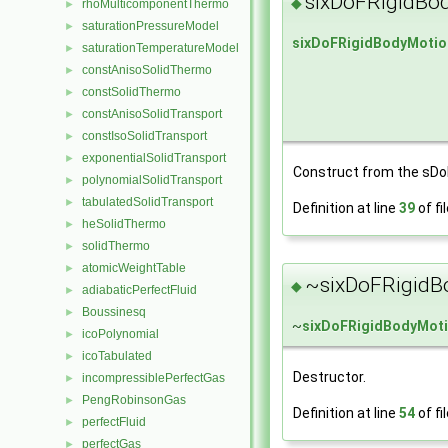
sixDoFRigidBod
◆
rhoMulticomponentThermo
►
saturationPressureModel
►
sixDoFRigidBodyMotio
saturationTemperatureModel
►
constAnisoSolidThermo
►
constSolidThermo
►
constAnisoSolidTransport
►
constIsoSolidTransport
►
exponentialSolidTransport
►
Construct from the sDo
polynomialSolidTransport
►
tabulatedSolidTransport
►
Definition at line
39
of fi
heSolidThermo
►
solidThermo
►
atomicWeightTable
►
~sixDoFRigidBo
◆
adiabaticPerfectFluid
►
Boussinesq
►
~
sixDoFRigidBodyMoti
icoPolynomial
►
icoTabulated
►
Destructor.
incompressiblePerfectGas
►
PengRobinsonGas
►
Definition at line
54
of fi
perfectFluid
►
perfectGas
►