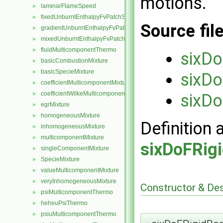
motions.
laminarFlameSpeed
►
fixedUnburntEnthalpyFvPatchScalarField
►
Source fil
gradientUnburntEnthalpyFvPatchScalarField
►
mixedUnburntEnthalpyFvPatchScalarField
►
fluidMulticomponentThermo
►
sixDo
basicCombustionMixture
►
basicSpecieMixture
►
sixDo
coefficientMulticomponentMixture
►
coefficientWilkeMulticomponentMixture
►
sixDo
egrMixture
►
homogeneousMixture
►
Definition 
inhomogeneousMixture
►
multicomponentMixture
►
sixDoFRig
singleComponentMixture
►
SpecieMixture
►
valueMulticomponentMixture
►
veryInhomogeneousMixture
►
Constructor & De
psiMulticomponentThermo
►
heheuPsiThermo
►
psiuMulticomponentThermo
►