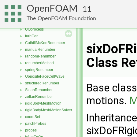
radiationModel
►
OpenFOAM
11
fft
►
Kmesh
►
The OpenFOAM Foundation
noiseFFT
►
UOprocess
►
turbGen
►
CuthillMcKeeRenumber
►
sixDoFRi
manualRenumber
►
randomRenumber
►
Class Re
renumberMethod
►
springRenumber
►
OppositeFaceCellWave
►
structuredRenumber
►
Base class 
SloanRenumber
►
motions.
M
zoltanRenumber
►
rigidBodyMeshMotion
►
rigidBodyMeshMotionSolver
►
Inheritanc
coordSet
►
patchProbes
►
sixDoFRigi
probes
►