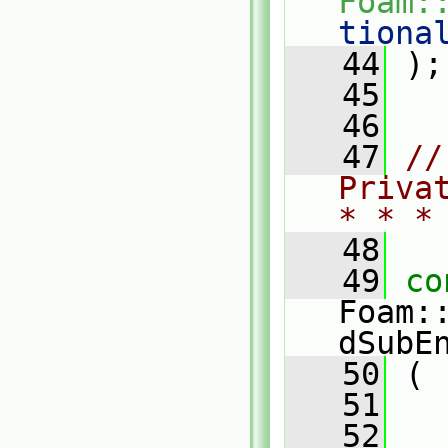
Foam:
tiona
   44
 );
   45
   46
   47
//
Priva
* * *
   48
   49
co
Foam:
dSubE
   50
 (
   51
   52