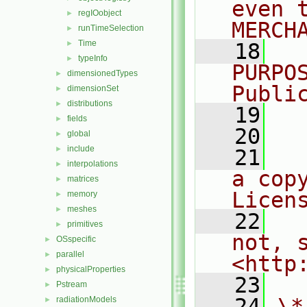
even 
regIOobject
►
MERCH
runTimeSelection
►
Time
►
   18
  
typeInfo
►
PURPO
dimensionedTypes
►
Publi
dimensionSet
►
distributions
►
   19
  
fields
►
   20
global
►
include
►
   21
  
interpolations
►
a cop
matrices
►
Licen
memory
►
meshes
►
   22
  
primitives
►
not, s
OSspecific
►
parallel
►
<http
physicalProperties
►
   23
Pstream
►
   24
\*
radiationModels
►