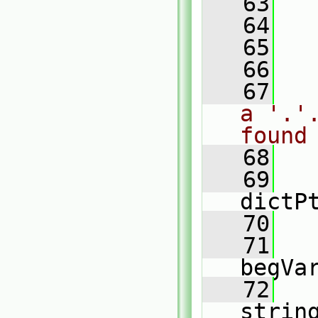
   63
   64
   
   65
   66
   
   67
a '.'
found
   68
   69
dictP
   70
   71
begVa
   72
strin