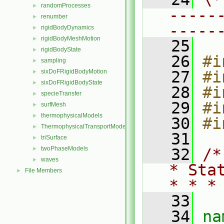
randomProcesses
►
-----
renumber
►
-----
rigidBodyDynamics
►
rigidBodyMeshMotion
►
   25
rigidBodyState
►
   26
#i
sampling
►
sixDoFRigidBodyMotion
   27
#i
►
sixDoFRigidBodyState
►
   28
#i
specieTransfer
►
   29
#i
surfMesh
►
thermophysicalModels
►
   30
#i
ThermophysicalTransportModels
►
   31
triSurface
►
twoPhaseModels
►
   32
/*
waves
►
* Sta
File Members
►
* * *
   33
   34
na