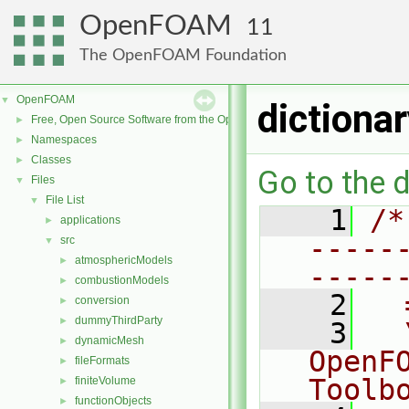
OpenFOAM
11
The OpenFOAM Foundation
OpenFOAM
▼
dictiona
Free, Open Source Software from the OpenFOAM Foundation
►
Namespaces
►
Classes
►
Go to the d
Files
▼
File List
▼
    1
/*
applications
►
-----
src
▼
atmosphericModels
►
-----
combustionModels
►
    2
  
conversion
►
dummyThirdParty
►
    3
  
dynamicMesh
►
OpenF
fileFormats
►
Toolb
finiteVolume
►
functionObjects
►