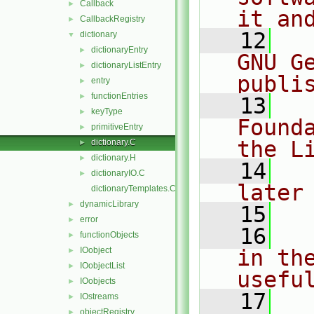
Callback
►
it an
CallbackRegistry
►
   12
  
dictionary
▼
dictionaryEntry
►
GNU G
dictionaryListEntry
►
publi
entry
►
functionEntries
►
   13
  
keyType
►
Found
primitiveEntry
►
the L
dictionary.C
►
dictionary.H
►
   14
  
dictionaryIO.C
►
later
dictionaryTemplates.C
dynamicLibrary
►
   15
error
►
   16
  
functionObjects
►
IOobject
in the
►
IOobjectList
►
usefu
IOobjects
►
   17
  
IOstreams
►
objectRegistry
►