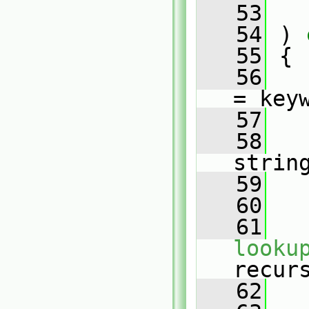
   53
   54
 )
 
   55
{
   56
= key
   57
   58
strin
   59
   
   60
   61
looku
recur
   62
   