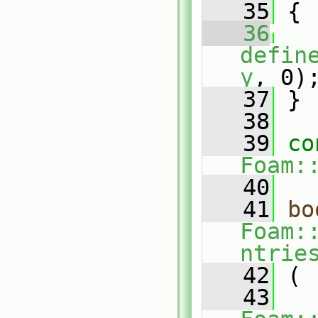
   35
 {
   36
defin
y
, 0)
   37
 }
   38
   39
co
Foam:
   40
   41
bo
Foam:
ntrie
   42
 (
   43