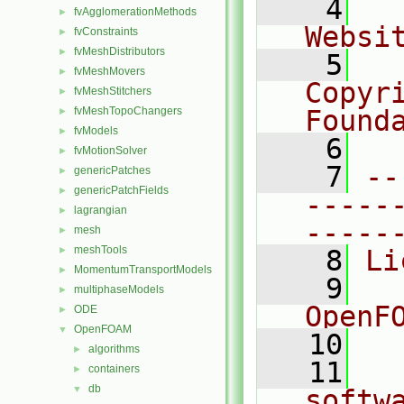
    4
  
fvAgglomerationMethods
►
Websi
fvConstraints
►
fvMeshDistributors
►
    5
  
fvMeshMovers
►
Copyr
fvMeshStitchers
►
fvMeshTopoChangers
Found
►
fvModels
►
    6
  
fvMotionSolver
►
    7
--
genericPatches
►
genericPatchFields
►
-----
lagrangian
►
-----
mesh
►
meshTools
►
    8
Li
MomentumTransportModels
►
    9
  
multiphaseModels
►
OpenF
ODE
►
OpenFOAM
▼
   10
algorithms
►
   11
  
containers
►
db
▼
softw