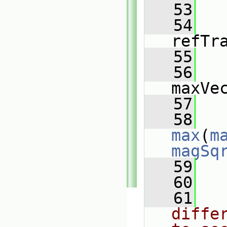
   53
   
   54
refTr
   55
   56
maxVe
   57
   
   58
max
(
m
magSq
   59
   
   60
   61
diffe