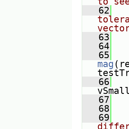
to se
   62
tolera
vecto
   63
   64
   
   65
mag
(r
testT
   66
   
vSmal
   67
   
   68
   69
diffe