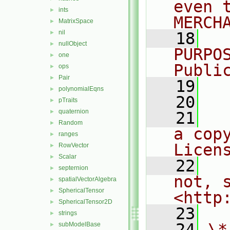
even 
ints
►
MERCH
MatrixSpace
►
nil
►
   18
  
nullObject
►
PURPO
one
►
Publi
ops
►
Pair
►
   19
  
polynomialEqns
►
   20
pTraits
►
quaternion
►
   21
  
Random
►
a cop
ranges
►
Licen
RowVector
►
Scalar
►
   22
  
septernion
►
not, s
spatialVectorAlgebra
►
SphericalTensor
►
<http
SphericalTensor2D
►
   23
strings
►
   24
\*
subModelBase
►