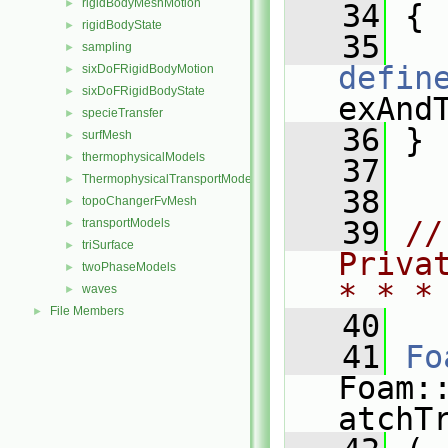
rigidBodyMeshMotion
►
   34
 {
rigidBodyState
►
   35
sampling
►
defin
sixDoFRigidBodyMotion
►
sixDoFRigidBodyState
►
exAnd
specieTransfer
►
   36
 }
surfMesh
►
thermophysicalModels
►
   37
ThermophysicalTransportModels
►
   38
topoChangerFvMesh
►
   39
//
transportModels
►
triSurface
►
Priva
twoPhaseModels
►
* * *
waves
►
File Members
►
   40
   41
Fo
Foam:
atchT