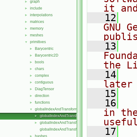
graph
►
it an
include
►
   12
  
interpolations
►
matrices
►
GNU G
memory
►
publi
meshes
►
primitives
▼
   13
  
Barycentric
►
Found
Barycentric2D
►
the L
bools
►
chars
►
   14
  
complex
►
later
contiguous
►
DiagTensor
►
   15
direction
►
   16
  
functions
►
globalIndexAndTransform
in the
▼
globalIndexAndTransform.C
►
usefu
globalIndexAndTransform.H
►
   17
  
globalIndexAndTransformI.H
hashes
►