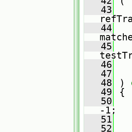
   42
 (
   43
refTr
   44
match
   45
testT
   46
   
   47
   48
 )
 
   49
{
   50
   
-1;
   51
   52