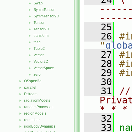
Swap
►
-----
SymmTensor
►
-----
SymmTensor2D
►
Tensor
►
   25
Tensor2D
►
   26
#i
transform
►
triad
"
glob
►
Tuple2
►
   27
#i
Vector
►
   28
#i
Vector2D
►
VectorSpace
►
   29
#i
zero
►
   30
OSspecific
►
parallel
►
   31
//
Pstream
►
Priva
radiationModels
►
* * *
randomProcesses
►
regionModels
►
   32
renumber
►
   33
na
rigidBodyDynamics
►