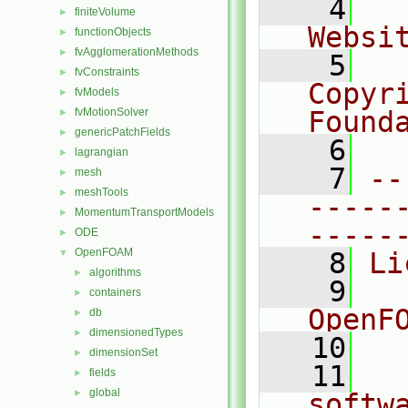
    4
  
finiteVolume
►
Websi
functionObjects
►
fvAgglomerationMethods
►
    5
  
fvConstraints
►
Copyr
fvModels
►
fvMotionSolver
Found
►
genericPatchFields
►
    6
  
lagrangian
►
    7
--
mesh
►
meshTools
►
-----
MomentumTransportModels
►
-----
ODE
►
OpenFOAM
▼
    8
Li
algorithms
►
    9
  
containers
►
OpenF
db
►
dimensionedTypes
►
   10
dimensionSet
►
   11
  
fields
►
global
►
softw