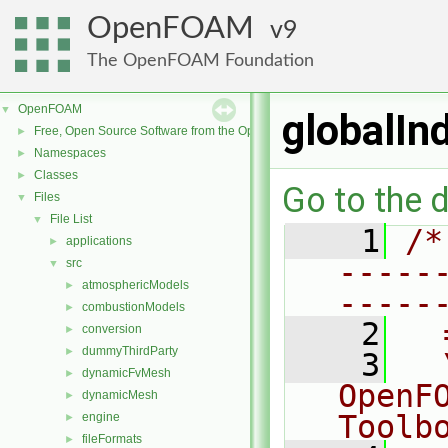
OpenFOAM
9
The OpenFOAM Foundation
OpenFOAM
▼
globalI
Free, Open Source Software from the OpenFOAM Foundation
►
Namespaces
►
Classes
►
Go to the d
Files
▼
File List
▼
    1
/*
applications
►
-----
src
▼
atmosphericModels
►
-----
combustionModels
►
    2
  
conversion
►
dummyThirdParty
►
    3
  
dynamicFvMesh
►
OpenF
dynamicMesh
►
Toolb
engine
►
fileFormats
►