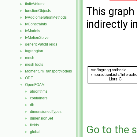
finiteVolume
►
This graph 
functionObjects
►
fvAgglomerationMethods
►
indirectly i
fvConstraints
►
fvModels
►
fvMotionSolver
►
genericPatchFields
►
lagrangian
►
mesh
►
meshTools
►
MomentumTransportModels
►
ODE
►
OpenFOAM
▼
algorithms
►
containers
►
db
►
dimensionedTypes
►
dimensionSet
►
fields
►
Go to the s
global
►