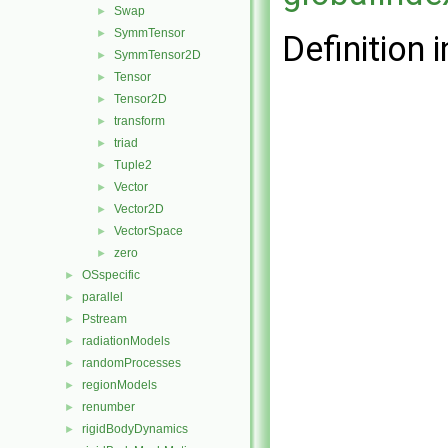
Swap
►
SymmTensor
►
Definition i
SymmTensor2D
►
Tensor
►
Tensor2D
►
transform
►
triad
►
Tuple2
►
Vector
►
Vector2D
►
VectorSpace
►
zero
►
OSspecific
►
parallel
►
Pstream
►
radiationModels
►
randomProcesses
►
regionModels
►
renumber
►
rigidBodyDynamics
►