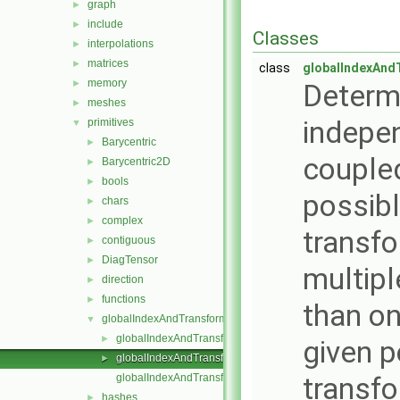
graph
►
include
►
Classes
interpolations
►
matrices
►
class
globalIndexAnd
memory
►
Determi
meshes
►
indepe
primitives
▼
Barycentric
►
coupled
Barycentric2D
►
bools
►
possibl
chars
►
complex
►
transfo
contiguous
►
DiagTensor
►
multipl
direction
►
functions
►
than on
globalIndexAndTransform
▼
globalIndexAndTransform.C
►
given 
globalIndexAndTransform.H
►
globalIndexAndTransformI.H
transfo
hashes
►