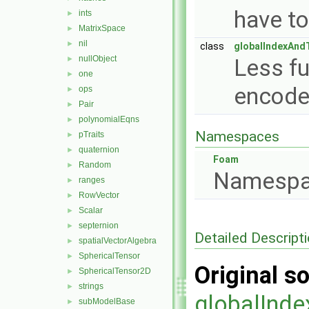
have to
ints
►
MatrixSpace
►
nil
►
class
globalIndexAnd
nullObject
►
Less fu
one
►
encode
ops
►
Pair
►
polynomialEqns
►
Namespaces
pTraits
►
quaternion
►
Foam
Random
►
Namespa
ranges
►
RowVector
►
Scalar
►
septernion
►
Detailed Descript
spatialVectorAlgebra
►
SphericalTensor
►
Original so
SphericalTensor2D
►
strings
►
globalInd
subModelBase
►