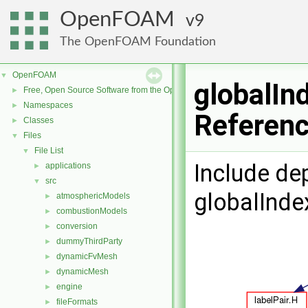
OpenFOAM
9
The OpenFOAM Foundation
OpenFOAM
▼
globalIn
Free, Open Source Software from the OpenFOAM Foundation
►
Namespaces
►
Referen
Classes
►
Files
▼
File List
▼
Include de
applications
►
src
▼
globalInd
atmosphericModels
►
combustionModels
►
conversion
►
dummyThirdParty
►
dynamicFvMesh
►
dynamicMesh
►
engine
►
fileFormats
►