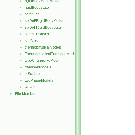
rigidBodyMeshMotion
►
rigidBodyState
►
sampling
►
sixDoFRigidBodyMotion
►
sixDoFRigidBodyState
►
specieTransfer
►
surfMesh
►
thermophysicalModels
►
ThermophysicalTransportModels
►
topoChangerFvMesh
►
transportModels
►
triSurface
►
twoPhaseModels
►
waves
►
File Members
►