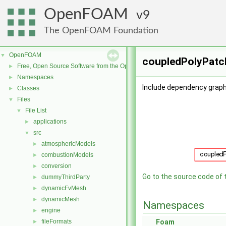
OpenFOAM
9
The OpenFOAM Foundation
OpenFOAM
▼
coupledPolyPatch
Free, Open Source Software from the OpenFOAM Foundation
►
Namespaces
►
Include dependency graph
Classes
►
Files
▼
File List
▼
applications
►
src
▼
atmosphericModels
►
combustionModels
►
conversion
►
Go to the source code of th
dummyThirdParty
►
dynamicFvMesh
►
dynamicMesh
►
Namespaces
engine
►
fileFormats
Foam
►