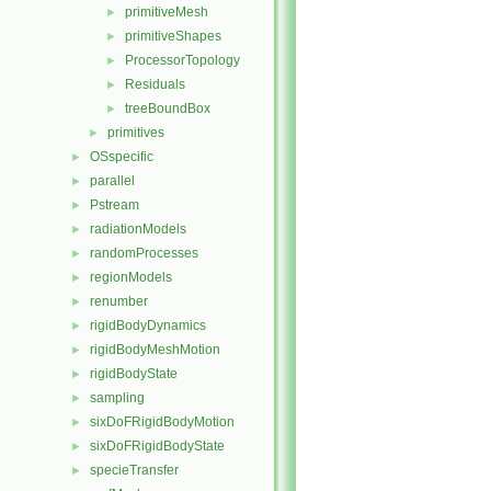
primitiveMesh
►
primitiveShapes
►
ProcessorTopology
►
Residuals
►
treeBoundBox
►
primitives
►
OSspecific
►
parallel
►
Pstream
►
radiationModels
►
randomProcesses
►
regionModels
►
renumber
►
rigidBodyDynamics
►
rigidBodyMeshMotion
►
rigidBodyState
►
sampling
►
sixDoFRigidBodyMotion
►
sixDoFRigidBodyState
►
specieTransfer
►