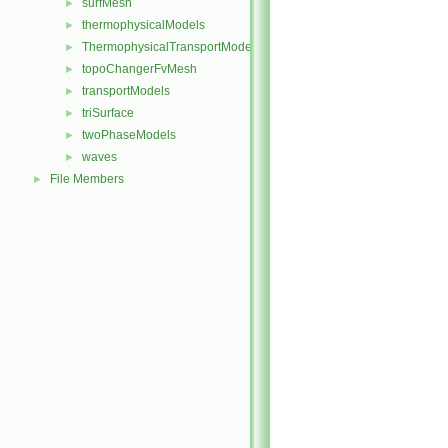
surfMesh
►
thermophysicalModels
►
ThermophysicalTransportModels
►
topoChangerFvMesh
►
transportModels
►
triSurface
►
twoPhaseModels
►
waves
►
File Members
►