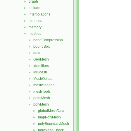
graph
►
include
►
interpolations
►
matrices
►
memory
►
meshes
▼
bandCompression
►
boundBox
►
data
►
GeoMesh
►
Identifiers
►
lduMesh
►
MeshObject
►
meshShapes
►
meshTools
►
pointMesh
►
polyMesh
▼
globalMeshData
►
mapPolyMesh
►
polyBoundaryMesh
►
polyMeshCheck
►