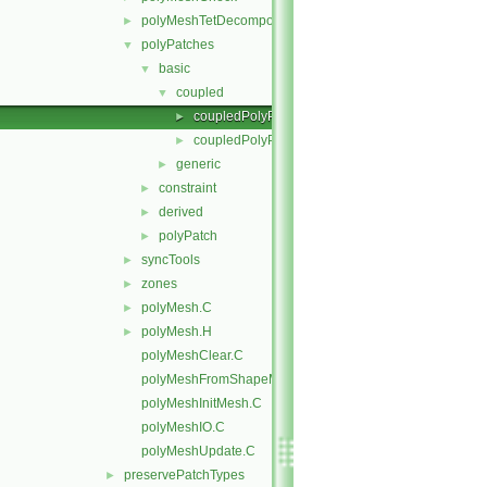
polyMeshTetDecomposition
►
polyPatches
▼
basic
▼
coupled
▼
coupledPolyPatch.C
►
coupledPolyPatch.H
►
generic
►
constraint
►
derived
►
polyPatch
►
syncTools
►
zones
►
polyMesh.C
►
polyMesh.H
►
polyMeshClear.C
polyMeshFromShapeMesh.C
polyMeshInitMesh.C
polyMeshIO.C
polyMeshUpdate.C
preservePatchTypes
►