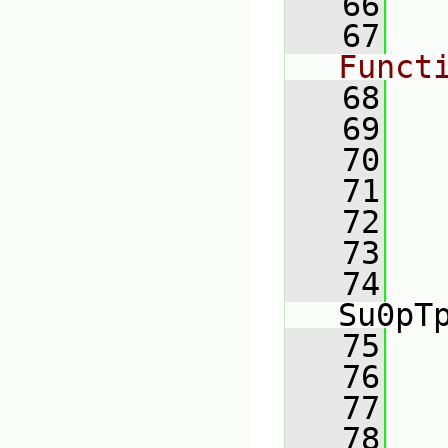
   66
   67
Funct
   68
   69
   70
   
   71
   
   72
   
   73
   74
Su0pT
   75
   
   76
   
   77
   
   78
   