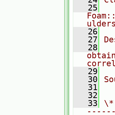
   25
Foam:
ulder
   26
   27
De
   28
  
obtain
corre
   29
   30
So
   31
  
   32
   33
\*
-----