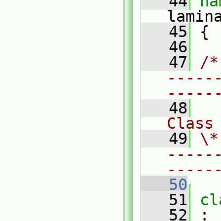
   44
lamin
   45
 {
   46
   47
/*
-----
-----
   48
Class
   49
\*
-----
-----
   50
   51
cl
   52
 :