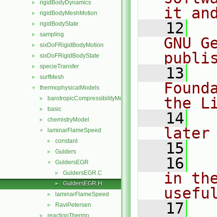
rigidBodyDynamics
►
it an
rigidBodyMeshMotion
►
   12
  
rigidBodyState
►
sampling
►
GNU G
sixDoFRigidBodyMotion
►
publi
sixDoFRigidBodyState
►
specieTransfer
►
   13
  
surfMesh
►
Found
thermophysicalModels
▼
the L
barotropicCompressibilityModel
►
basic
►
   14
  
chemistryModel
►
later
laminarFlameSpeed
▼
constant
►
   15
Gulders
►
   16
  
GuldersEGR
▼
GuldersEGR.C
in the
►
GuldersEGR.H
►
usefu
laminarFlameSpeed
►
   17
  
RaviPetersen
►
reactionThermo
►