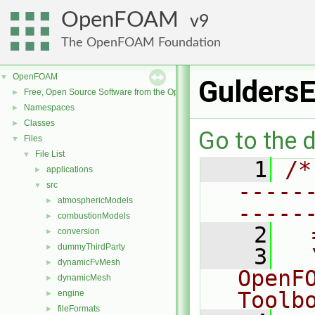
OpenFOAM
9
The OpenFOAM Foundation
OpenFOAM
▼
Gulders
Free, Open Source Software from the OpenFOAM Foundation
►
Namespaces
►
Classes
►
Go to the d
Files
▼
File List
▼
    1
/*
applications
►
-----
src
▼
atmosphericModels
►
-----
combustionModels
►
    2
  
conversion
►
dummyThirdParty
►
    3
  
dynamicFvMesh
►
OpenF
dynamicMesh
►
Toolb
engine
►
fileFormats
►