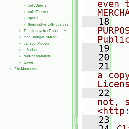
even 
solidSpecie
►
MERCH
solidThermo
►
specie
►
   18
  
thermophysicalProperties
►
PURPO
ThermophysicalTransportModels
►
Publi
topoChangerFvMesh
►
transportModels
►
   19
  
triSurface
►
   20
twoPhaseModels
►
waves
►
   21
  
File Members
►
a cop
Licen
   22
  
not, s
<http
   23
   24
Cl