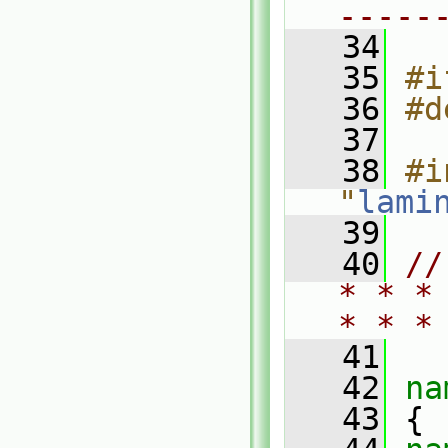
-----
   34
   35
#i
   36
#d
   37
   38
#i
"
lami
   39
   40
//
* * *
* * *
   41
   42
na
   43
 {