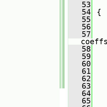
   53
   54
 {
   55
   56
   57
coeff
   58
   59
   
   60
   
   61
   
   62
   
   63
   
   64
   
   65