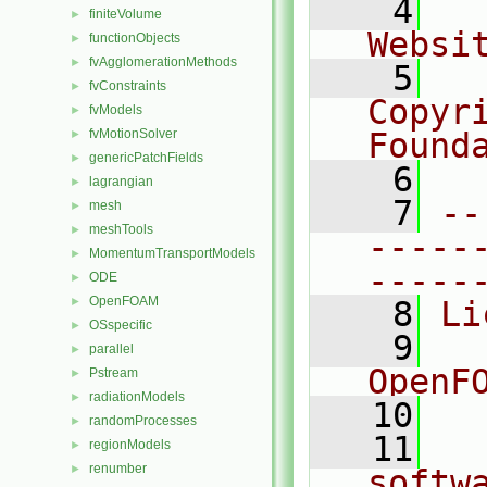
    4
  
finiteVolume
►
Websi
functionObjects
►
fvAgglomerationMethods
►
    5
  
fvConstraints
►
Copyr
fvModels
►
fvMotionSolver
Found
►
genericPatchFields
►
    6
  
lagrangian
►
    7
--
mesh
►
meshTools
►
-----
MomentumTransportModels
►
-----
ODE
►
OpenFOAM
►
    8
Li
OSspecific
►
    9
  
parallel
►
OpenF
Pstream
►
radiationModels
►
   10
randomProcesses
►
   11
  
regionModels
►
renumber
►
softw