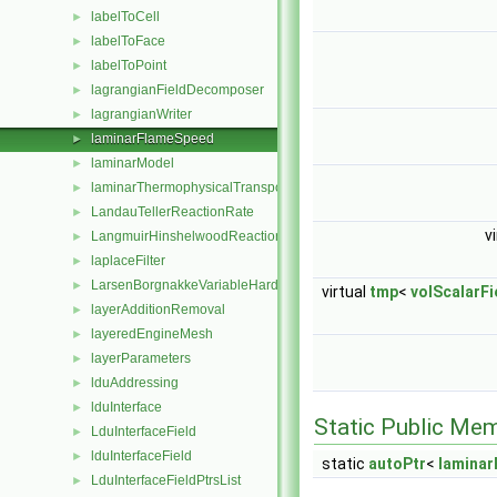
labelToCell
►
labelToFace
►
labelToPoint
►
lagrangianFieldDecomposer
►
lagrangianWriter
►
laminarFlameSpeed
►
laminarModel
►
laminarThermophysicalTransportModel
►
LandauTellerReactionRate
►
v
LangmuirHinshelwoodReactionRate
►
laplaceFilter
►
LarsenBorgnakkeVariableHardSphere
►
virtual
tmp
<
volScalarFi
layerAdditionRemoval
►
layeredEngineMesh
►
layerParameters
►
lduAddressing
►
lduInterface
►
Static Public Me
LduInterfaceField
►
lduInterfaceField
►
static
autoPtr
<
lamina
LduInterfaceFieldPtrsList
►