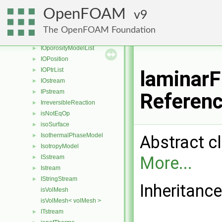
IOMRFZoneList
►
OpenFOAM
9
IOobject
►
IOobjectList
►
The OpenFOAM Foundation
IOOutputFilter
►
IOporosityModelList
►
IOPosition
►
IOPtrList
►
laminar
IOstream
►
IPstream
►
Referen
IrreversibleReaction
►
isNotEqOp
►
isoSurface
►
IsothermalPhaseModel
Abstract c
►
IsotropyModel
►
More...
ISstream
►
Istream
►
IStringStream
►
Inheritanc
isVolMesh
isVolMesh< volMesh >
ITstream
►