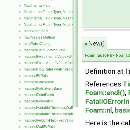
MapInternalField
►
MapInternalField< Type, MeshMapper, pointMesh >
►
MapInternalField< Type, MeshMapper, surfaceMesh >
►
MapInternalField< Type, MeshMapper, volMesh >
►
mapNearestAMI
►
mapNearestMethod
►
New()
◆
mapPatchChange
►
mappedFieldFvPatchField
►
Foam::autoPtr
<
Foam::
mappedFixedInternalValueFvPatchField
►
mappedFixedValueFvPatchField
►
mappedFlowRateFvPatchVectorField
Definition at l
►
mappedFvPatch
►
mappedPatchBase
References
Ti
►
mappedPatchFieldBase
►
Foam::endl()
,
mappedPointPatch
►
FatalIOErrorI
mappedPolyPatch
►
mappedVariableThicknessWallFvPatch
►
Foam::nl
,
basi
mappedVariableThicknessWallPolyPatch
►
mappedVelocityFluxFixedValueFvPatchField
►
Here is the cal
mappedWallFvPatch
►