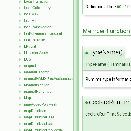
LocalInteraction
►
Definition at line
60
of fi
localIOdictionary
►
localMax
►
localMin
►
localPointRegion
►
Member Function
logPolynomialTransport
►
lookupProfile
►
LPtrList
►
TypeName()
◆
LUscalarMatrix
►
LUST
►
TypeName
(
"laminarF
magnet
►
manualDecomp
►
manualGAMGProcAgglomeration
►
Runtime type informati
ManualInjection
►
manualRenumber
►
Map
►
declareRunTime
◆
mapAddedPolyMesh
►
mapDistribute
►
declareRunTimeSelecti
mapDistributeBase
►
mapDistributeLagrangian
►
mapDistributePolyMesh
►