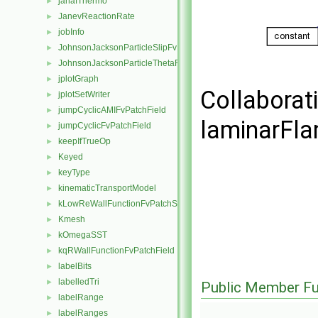
janafThermo
►
JanevReactionRate
►
jobInfo
►
JohnsonJacksonParticleSlipFvPatchVectorField
►
JohnsonJacksonParticleThetaFvPatchScalarField
►
jplotGraph
►
Collaborat
jplotSetWriter
►
jumpCyclicAMIFvPatchField
►
laminarFl
jumpCyclicFvPatchField
►
keepIfTrueOp
►
Keyed
►
keyType
►
kinematicTransportModel
►
kLowReWallFunctionFvPatchScalarField
►
Kmesh
►
kOmegaSST
►
kqRWallFunctionFvPatchField
►
labelBits
►
labelledTri
►
Public Member Fu
labelRange
►
labelRanges
►