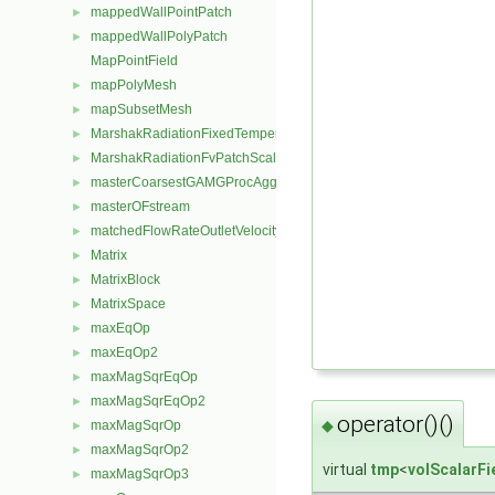
mappedWallPointPatch
►
mappedWallPolyPatch
►
MapPointField
mapPolyMesh
►
mapSubsetMesh
►
MarshakRadiationFixedTemperatureFvPatchScalarField
►
MarshakRadiationFvPatchScalarField
►
masterCoarsestGAMGProcAgglomeration
►
masterOFstream
►
matchedFlowRateOutletVelocityFvPatchVectorField
►
Matrix
►
MatrixBlock
►
MatrixSpace
►
maxEqOp
►
maxEqOp2
►
maxMagSqrEqOp
►
maxMagSqrEqOp2
►
operator()()
◆
maxMagSqrOp
►
maxMagSqrOp2
►
virtual
tmp
<
volScalarFi
maxMagSqrOp3
►