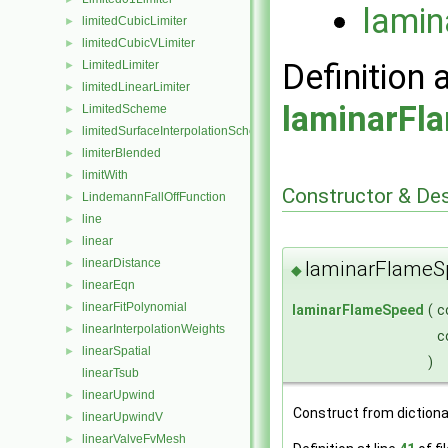
lami
limitedCubicLimiter
►
limitedCubicVLimiter
►
Definition 
LimitedLimiter
►
limitedLinearLimiter
►
laminarFl
LimitedScheme
►
limitedSurfaceInterpolationScheme
►
limiterBlended
►
limitWith
►
Constructor & De
LindemannFallOffFunction
►
line
►
linear
►
linearDistance
laminarFlameS
►
◆
linearEqn
►
linearFitPolynomial
►
laminarFlameSpeed
(
c
linearInterpolationWeights
►
c
linearSpatial
►
)
linearTsub
linearUpwind
►
Construct from diction
linearUpwindV
►
linearValveFvMesh
►