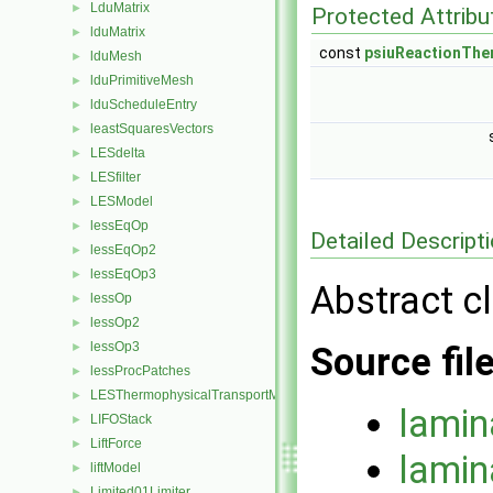
LduMatrix
►
Protected Attribu
lduMatrix
►
const
psiuReactionTh
lduMesh
►
lduPrimitiveMesh
►
lduScheduleEntry
►
leastSquaresVectors
►
LESdelta
►
LESfilter
►
LESModel
►
lessEqOp
►
Detailed Descript
lessEqOp2
►
lessEqOp3
►
Abstract c
lessOp
►
lessOp2
►
lessOp3
►
Source fil
lessProcPatches
►
LESThermophysicalTransportModel
►
lami
LIFOStack
►
LiftForce
►
lami
liftModel
►
Limited01Limiter
►