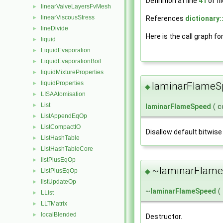
Definition at line
41
of fi
linearValveLayersFvMesh
►
linearViscousStress
References
dictionary:
►
lineDivide
►
Here is the call graph fo
liquid
►
LiquidEvaporation
►
LiquidEvaporationBoil
►
liquidMixtureProperties
►
liquidProperties
►
laminarFlameS
◆
LISAAtomisation
►
List
►
laminarFlameSpeed
(
c
ListAppendEqOp
►
ListCompactIO
►
Disallow default bitwise
ListHashTable
►
ListHashTableCore
►
listPlusEqOp
►
~laminarFlame
◆
ListPlusEqOp
►
listUpdateOp
►
~
laminarFlameSpeed
(
LList
►
LLTMatrix
►
localBlended
►
Destructor.